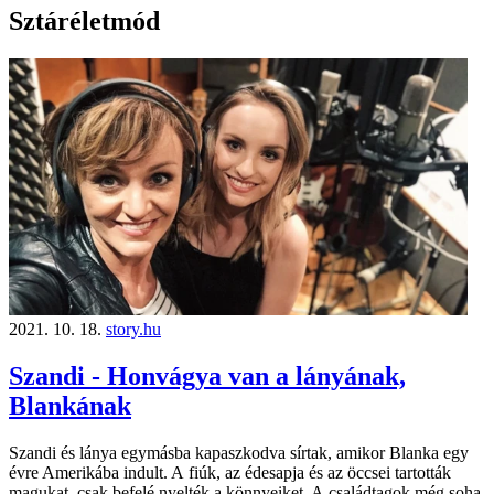
Sztáréletmód
2021. 10. 18.
story.hu
Szandi - Honvágya van a lányának,
Blankának
Szandi és lánya egymásba kapaszkodva sírtak, amikor Blanka egy
évre Amerikába indult. A fiúk, az édesapja és az öccsei tartották
magukat, csak befelé nyelték a könnyeiket. A családtagok még soha