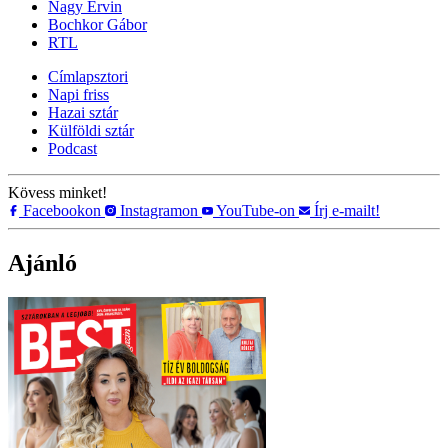
Nagy Ervin
Bochkor Gábor
RTL
Címlapsztori
Napi friss
Hazai sztár
Külföldi sztár
Podcast
Kövess minket!
Facebookon
Instagramon
YouTube-on
Írj e-mailt!
Ajánló