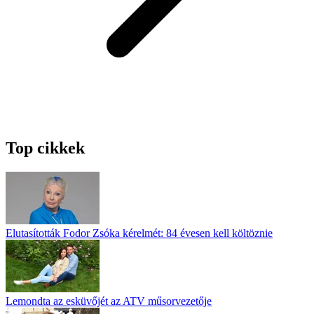
Top cikkek
Elutasították Fodor Zsóka kérelmét: 84 évesen kell költöznie
Lemondta az esküvőjét az ATV műsorvezetője