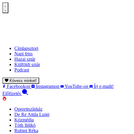
Címlapsztori
Napi friss
Hazai sztár
Külföldi sztár
Podcast
Kövess minket!
Facebookon
Instagramon
YouTube-on
Írj e-mailt!
Előfizetés
Operettszínház
De Re Attila Luigi
Közmédia
Tóth Ildikó
Rubint Réka