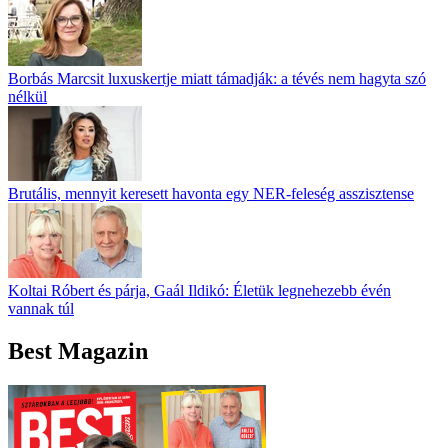
Borbás Marcsit luxuskertje miatt támadják: a tévés nem hagyta szó
nélkül
Brutális, mennyit keresett havonta egy NER-feleség asszisztense
Koltai Róbert és párja, Gaál Ildikó: Életük legnehezebb évén
vannak túl
Best Magazin