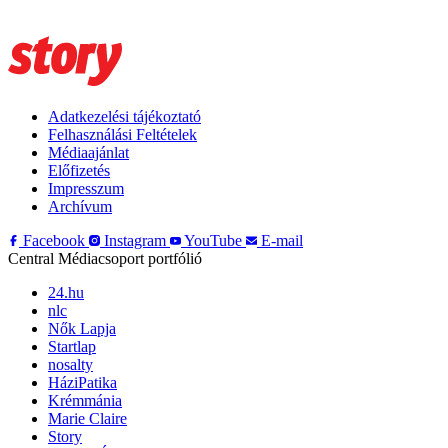
Adatkezelési tájékoztató
Felhasználási Feltételek
Médiaajánlat
Előfizetés
Impresszum
Archívum
Facebook
Instagram
YouTube
E-mail
Central Médiacsoport portfólió
24.hu
nlc
Nők Lapja
Startlap
nosalty
HáziPatika
Krémmánia
Marie Claire
Story