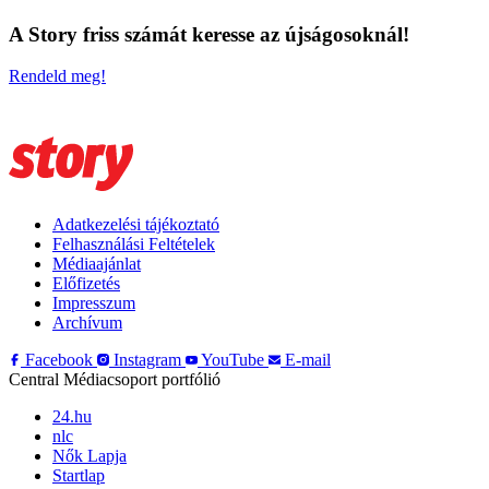
A Story friss számát keresse az újságosoknál!
Rendeld meg!
Adatkezelési tájékoztató
Felhasználási Feltételek
Médiaajánlat
Előfizetés
Impresszum
Archívum
Facebook
Instagram
YouTube
E-mail
Central Médiacsoport portfólió
24.hu
nlc
Nők Lapja
Startlap