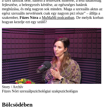
a szex tartozik bele, hanem a testrészek ismerete, a testi tudatosság
fejlesztése, a beleegyezés kérdése, az egészséges határok
meghúzása, és még nagyon sok minden. Maga a szexuális aktus az
egész szexuális nevelésnek csak egy nagyon pici része” – állítja a
szakember,
Füzes Nóra
a
MuMaMi podcastban
. De melyik korban
hogyan kezelje ezt egy szülő?
Story / Archív
Füzes Nóri szexuálpszichológiai szakpszichológus
Bölcsödében