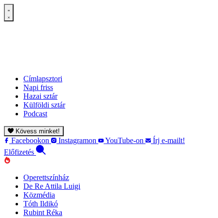
Címlapsztori
Napi friss
Hazai sztár
Külföldi sztár
Podcast
Kövess minket!
Facebookon
Instagramon
YouTube-on
Írj e-mailt!
Előfizetés
Operettszínház
De Re Attila Luigi
Közmédia
Tóth Ildikó
Rubint Réka