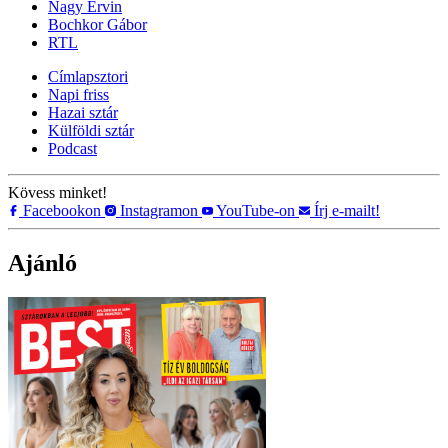
Nagy Ervin
Bochkor Gábor
RTL
Címlapsztori
Napi friss
Hazai sztár
Külföldi sztár
Podcast
Kövess minket!
Facebookon
Instagramon
YouTube-on
Írj e-mailt!
Ajánló