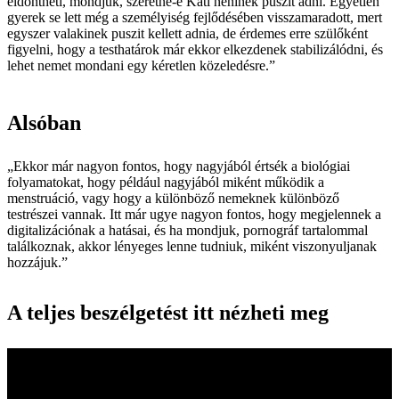
eldöntheti, mondjuk, szeretne-e Kati néninek puszit adni. Egyetlen
gyerek se lett még a személyiség fejlődésében visszamaradott, mert
egyszer valakinek puszit kellett adnia, de érdemes erre szülőként
figyelni, hogy a testhatárok már ekkor elkezdenek stabilizálódni, és
lehet nemet mondani egy kéretlen közeledésre.”
Alsóban
„Ekkor már nagyon fontos, hogy nagyjából értsék a biológiai
folyamatokat, hogy például nagyjából miként működik a
menstruáció, vagy hogy a különböző nemeknek különböző
testrészei vannak. Itt már ugye nagyon fontos, hogy megjelennek a
digitalizációnak a hatásai, és ha mondjuk, pornográf tartalommal
találkoznak, akkor lényeges lenne tudniuk, miként viszonyuljanak
hozzájuk.”
A teljes beszélgetést itt nézheti meg