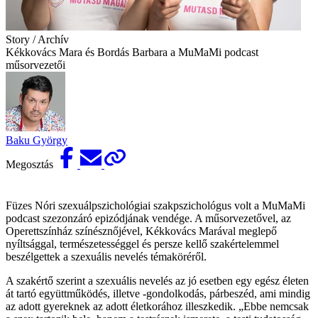
Story / Archív
Kékkovács Mara és Bordás Barbara a MuMaMi podcast
műsorvezetői
Baku György
Megosztás
Füzes Nóri szexuálpszichológiai szakpszichológus volt a MuMaMi
podcast szezonzáró epizódjának vendége. A műsorvezetővel, az
Operettszínház színésznőjével, Kékkovács Marával meglepő
nyíltsággal, természetességgel és persze kellő szakértelemmel
beszélgettek a szexuális nevelés témaköréről.
A szakértő szerint a szexuális nevelés az jó esetben egy egész életen
át tartó együttműködés, illetve -gondolkodás, párbeszéd, ami mindig
az adott gyereknek az adott életkorához illeszkedik. „Ebbe nemcsak