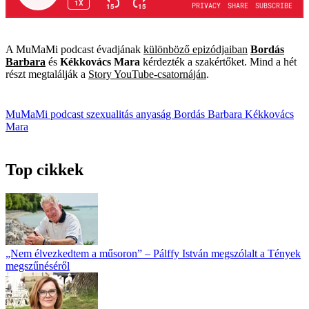
A MuMaMi podcast évadjának
különböző epizódjaiban
Bordás
Barbara
és
Kékkovács Mara
kérdezték a szakértőket. Mind a hét
részt megtalálják a
Story YouTube-csatornáján
.
MuMaMi podcast
szexualitás
anyaság
Bordás Barbara
Kékkovács
Mara
Top cikkek
„Nem élvezkedtem a műsoron” – Pálffy István megszólalt a Tények
megszűnéséről