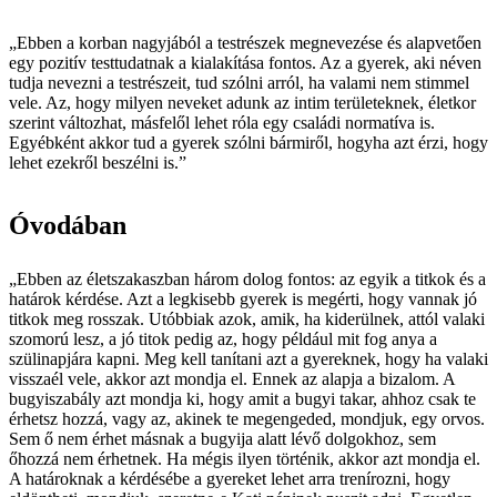
„Ebben a korban nagyjából a testrészek megnevezése és alapvetően
egy pozitív testtudatnak a kialakítása fontos. Az a gyerek, aki néven
tudja nevezni a testrészeit, tud szólni arról, ha valami nem stimmel
vele. Az, hogy milyen neveket adunk az intim területeknek, életkor
szerint változhat, másfelől lehet róla egy családi normatíva is.
Egyébként akkor tud a gyerek szólni bármiről, hogyha azt érzi, hogy
lehet ezekről beszélni is.”
Óvodában
„Ebben az életszakaszban három dolog fontos: az egyik a titkok és a
határok kérdése. Azt a legkisebb gyerek is megérti, hogy vannak jó
titkok meg rosszak. Utóbbiak azok, amik, ha kiderülnek, attól valaki
szomorú lesz, a jó titok pedig az, hogy például mit fog anya a
szülinapjára kapni. Meg kell tanítani azt a gyereknek, hogy ha valaki
visszaél vele, akkor azt mondja el. Ennek az alapja a bizalom. A
bugyiszabály azt mondja ki, hogy amit a bugyi takar, ahhoz csak te
érhetsz hozzá, vagy az, akinek te megengeded, mondjuk, egy orvos.
Sem ő nem érhet másnak a bugyija alatt lévő dolgokhoz, sem
őhozzá nem érhetnek. Ha mégis ilyen történik, akkor azt mondja el.
A határoknak a kérdésébe a gyereket lehet arra trenírozni, hogy