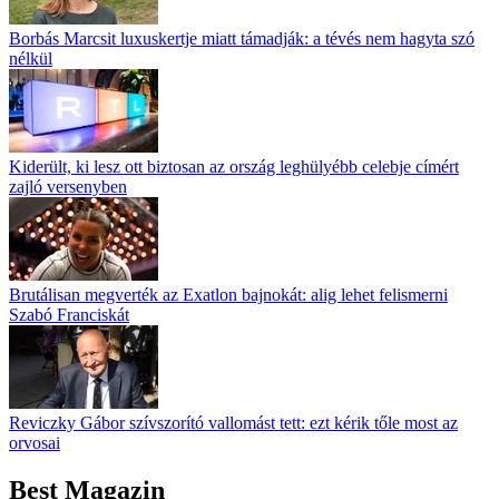
Borbás Marcsit luxuskertje miatt támadják: a tévés nem hagyta szó
nélkül
Kiderült, ki lesz ott biztosan az ország leghülyébb celebje címért
zajló versenyben
Brutálisan megverték az Exatlon bajnokát: alig lehet felismerni
Szabó Franciskát
Reviczky Gábor szívszorító vallomást tett: ezt kérik tőle most az
orvosai
Best Magazin