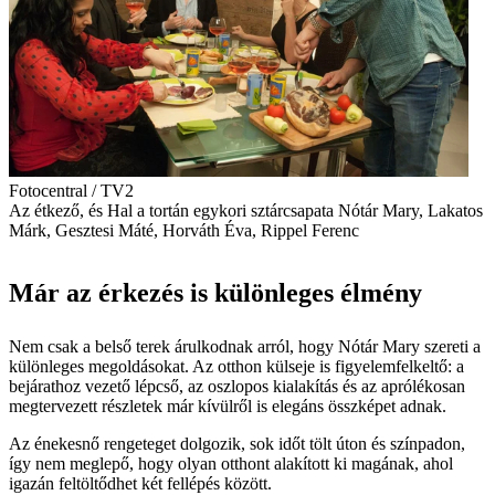
Fotocentral / TV2
Az étkező, és Hal a tortán egykori sztárcsapata Nótár Mary, Lakatos
Márk, Gesztesi Máté, Horváth Éva, Rippel Ferenc
Már az érkezés is különleges élmény
Nem csak a belső terek árulkodnak arról, hogy Nótár Mary szereti a
különleges megoldásokat. Az otthon külseje is figyelemfelkeltő: a
bejárathoz vezető lépcső, az oszlopos kialakítás és az aprólékosan
megtervezett részletek már kívülről is elegáns összképet adnak.
Az énekesnő rengeteget dolgozik, sok időt tölt úton és színpadon,
így nem meglepő, hogy olyan otthont alakított ki magának, ahol
igazán feltöltődhet két fellépés között.