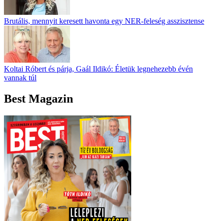
Brutális, mennyit keresett havonta egy NER-feleség asszisztense
Koltai Róbert és párja, Gaál Ildikó: Életük legnehezebb évén
vannak túl
Best Magazin