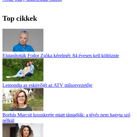
Top cikkek
Elutasították Fodor Zsóka kérelmét: 84 évesen kell költöznie
Lemondta az esküvőjét az ATV műsorvezetője
Borbás Marcsit luxuskertje miatt támadják: a tévés nem hagyta szó
nélkül