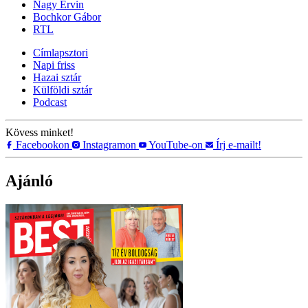
Nagy Ervin
Bochkor Gábor
RTL
Címlapsztori
Napi friss
Hazai sztár
Külföldi sztár
Podcast
Kövess minket!
Facebookon
Instagramon
YouTube-on
Írj e-mailt!
Ajánló