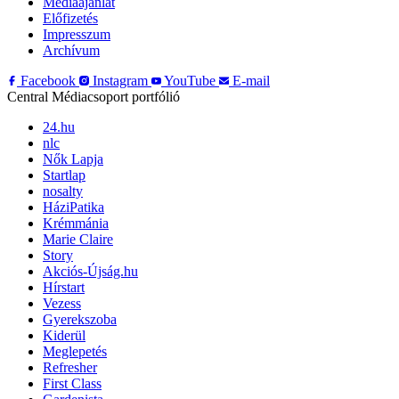
Médiaajánlat
Előfizetés
Impresszum
Archívum
Facebook
Instagram
YouTube
E-mail
Central Médiacsoport portfólió
24.hu
nlc
Nők Lapja
Startlap
nosalty
HáziPatika
Krémmánia
Marie Claire
Story
Akciós-Újság.hu
Hírstart
Vezess
Gyerekszoba
Kiderül
Meglepetés
Refresher
First Class