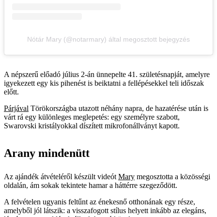
Nótár Mary (@notarmary) által megosztott bejegyzés
A népszerű előadó július 2-án ünnepelte 41. születésnapját, amelyre
igyekezett egy kis pihenést is beiktatni a fellépésekkel teli időszak
előtt.
Párjával
Törökországba utazott néhány napra, de hazatérése után is
várt rá egy különleges meglepetés: egy személyre szabott,
Swarovski kristályokkal díszített mikrofonállványt kapott.
Arany mindenütt
Az ajándék átvételéről készült videót
Mary
megosztotta a közösségi
oldalán, ám sokak tekintete hamar a háttérre szegeződött.
A felvételen ugyanis feltűnt az énekesnő otthonának egy része,
amelyből jól látszik: a visszafogott stílus helyett inkább az elegáns,