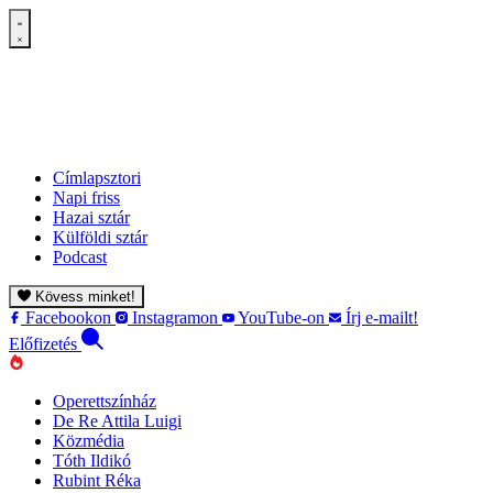
Címlapsztori
Napi friss
Hazai sztár
Külföldi sztár
Podcast
Kövess minket!
Facebookon
Instagramon
YouTube-on
Írj e-mailt!
Előfizetés
Operettszínház
De Re Attila Luigi
Közmédia
Tóth Ildikó
Rubint Réka