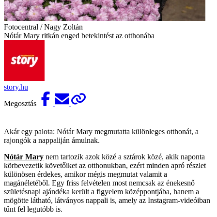
Fotocentral / Nagy Zoltán
Nótár Mary ritkán enged betekintést az otthonába
story.hu
Megosztás
Akár egy palota: Nótár Mary megmutatta különleges otthonát, a
rajongók a nappaliján ámulnak.
Nótár Mary
nem tartozik azok közé a sztárok közé, akik naponta
körbevezetik követőiket az otthonukban, ezért minden apró részlet
különösen érdekes, amikor mégis megmutat valamit a
magánéletéből. Egy friss felvételen most nemcsak az énekesnő
születésnapi ajándéka került a figyelem középpontjába, hanem a
mögötte látható, látványos nappali is, amely az Instagram-videóiban
tűnt fel legutóbb is.