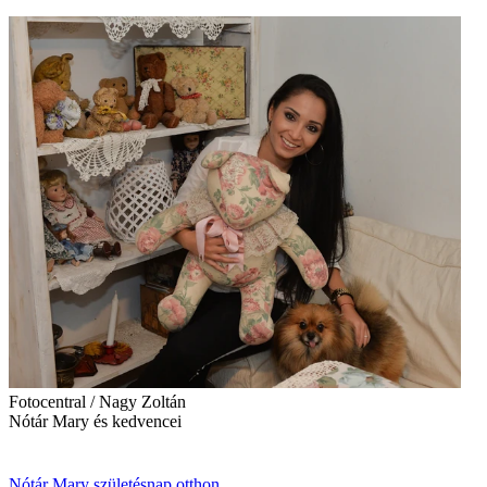
Fotocentral / Nagy Zoltán
Nótár Mary és kedvencei
Nótár Mary
születésnap
otthon