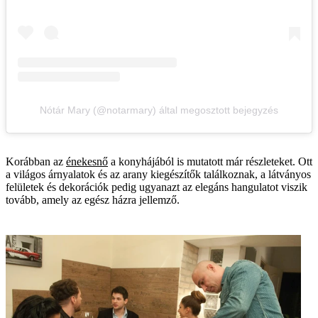
Nótár Mary (@notarmary) által megosztott bejegyzés
Korábban az
énekesnő
a konyhájából is mutatott már részleteket. Ott
a világos árnyalatok és az arany kiegészítők találkoznak, a látványos
felületek és dekorációk pedig ugyanazt az elegáns hangulatot viszik
tovább, amely az egész házra jellemző.