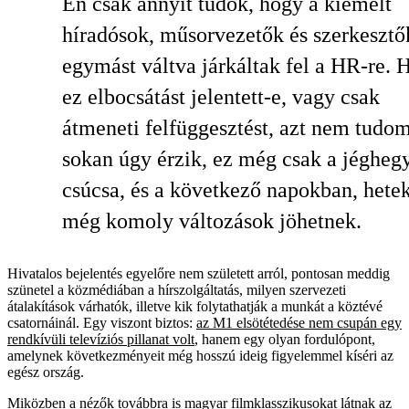
Én csak annyit tudok, hogy a kiemelt
híradósok, műsorvezetők és szerkesztő
egymást váltva járkáltak fel a HR-re. 
ez elbocsátást jelentett-e, vagy csak
átmeneti felfüggesztést, azt nem tudo
sokan úgy érzik, ez még csak a jégheg
csúcsa, és a következő napokban, hete
még komoly változások jöhetnek.
Hivatalos bejelentés egyelőre nem született arról, pontosan meddig
szünetel a közmédiában a hírszolgáltatás, milyen szervezeti
átalakítások várhatók, illetve kik folytathatják a munkát a köztévé
csatornáinál. Egy viszont biztos:
az M1 elsötétedése nem csupán egy
rendkívüli televíziós pillanat volt
, hanem egy olyan fordulópont,
amelynek következményeit még hosszú ideig figyelemmel kíséri az
egész ország.
Miközben a nézők továbbra is magyar filmklasszikusokat látnak az