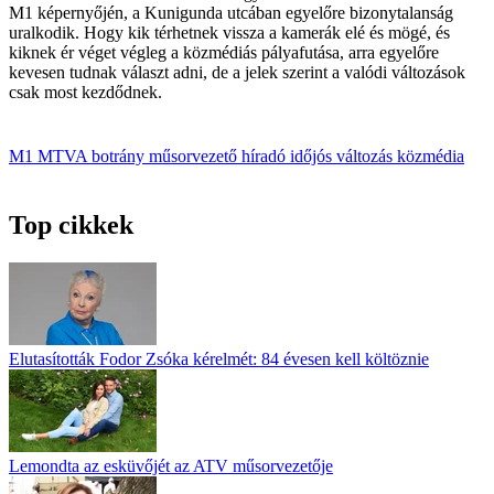
M1 képernyőjén, a Kunigunda utcában egyelőre bizonytalanság
uralkodik. Hogy kik térhetnek vissza a kamerák elé és mögé, és
kiknek ér véget végleg a közmédiás pályafutása, arra egyelőre
kevesen tudnak választ adni, de a jelek szerint a valódi változások
csak most kezdődnek.
M1
MTVA
botrány
műsorvezető
híradó
időjós
változás
közmédia
Top cikkek
Elutasították Fodor Zsóka kérelmét: 84 évesen kell költöznie
Lemondta az esküvőjét az ATV műsorvezetője