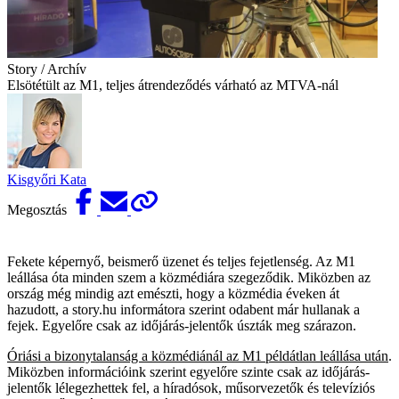
Story / Archív
Elsötétült az M1, teljes átrendeződés várható az MTVA-nál
Kisgyőri Kata
Megosztás
Fekete képernyő, beismerő üzenet és teljes fejetlenség. Az M1
leállása óta minden szem a közmédiára szegeződik. Miközben az
ország még mindig azt emészti, hogy a közmédia éveken át
hazudott, a story.hu informátora szerint odabent már hullanak a
fejek. Egyelőre csak az időjárás-jelentők úszták meg szárazon.
Óriási a bizonytalanság a közmédiánál az M1 példátlan leállása után
.
Miközben információink szerint egyelőre szinte csak az időjárás-
jelentők lélegezhettek fel, a híradósok, műsorvezetők és televíziós