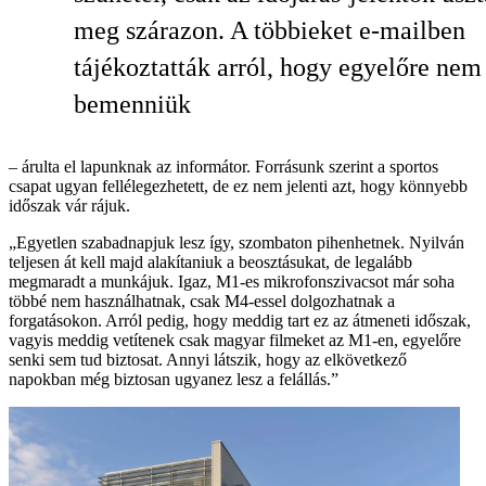
meg szárazon. A többieket e-mailben
tájékoztatták arról, hogy egyelőre nem
bemenniük
– árulta el lapunknak az informátor. Forrásunk szerint a sportos
csapat ugyan fellélegezhetett, de ez nem jelenti azt, hogy könnyebb
időszak vár rájuk.
„Egyetlen szabadnapjuk lesz így, szombaton pihenhetnek. Nyilván
teljesen át kell majd alakítaniuk a beosztásukat, de legalább
megmaradt a munkájuk. Igaz, M1-es mikrofonszivacsot már soha
többé nem használhatnak, csak M4-essel dolgozhatnak a
forgatásokon. Arról pedig, hogy meddig tart ez az átmeneti időszak,
vagyis meddig vetítenek csak magyar filmeket az M1-en, egyelőre
senki sem tud biztosat. Annyi látszik, hogy az elkövetkező
napokban még biztosan ugyanez lesz a felállás.”