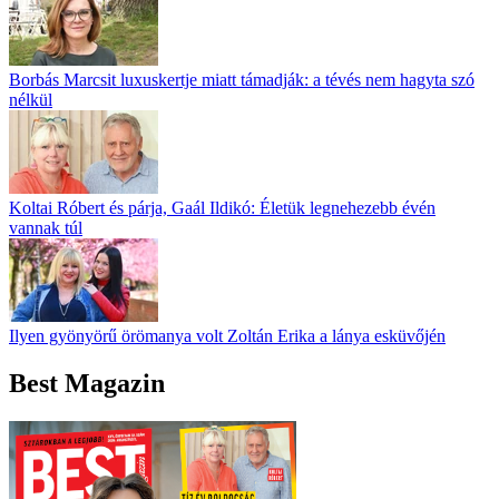
Borbás Marcsit luxuskertje miatt támadják: a tévés nem hagyta szó
nélkül
Koltai Róbert és párja, Gaál Ildikó: Életük legnehezebb évén
vannak túl
Ilyen gyönyörű örömanya volt Zoltán Erika a lánya esküvőjén
Best Magazin