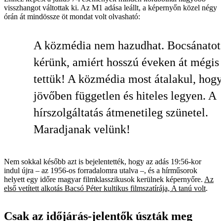
visszhangot váltottak ki. Az M1 adása leállt, a képernyőn közel négy
órán át mindössze öt mondat volt olvasható:
A közmédia nem hazudhat. Bocsánatot
kérünk, amiért hosszú éveken át mégis
tettük! A közmédia most átalakul, hogy
jövőben független és hiteles legyen. A
hírszolgáltatás átmenetileg szünetel.
Maradjanak velünk!
Nem sokkal később azt is bejelentették, hogy az adás 19:56-kor
indul újra – az 1956-os forradalomra utalva –, és a hírműsorok
helyett egy időre magyar filmklasszikusok kerülnek képernyőre.
Az
első vetített alkotás Bacsó Péter kultikus filmszatírája, A tanú volt
.
Csak az időjárás-jelentők úszták meg