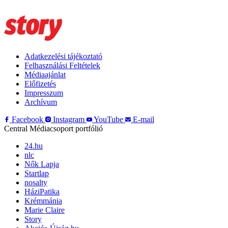
Adatkezelési tájékoztató
Felhasználási Feltételek
Médiaajánlat
Előfizetés
Impresszum
Archívum
Facebook
Instagram
YouTube
E-mail
Central Médiacsoport portfólió
24.hu
nlc
Nők Lapja
Startlap
nosalty
HáziPatika
Krémmánia
Marie Claire
Story