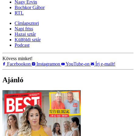
Nagy Ervin
Bochkor Gábor
RTL
Címlapsztori
Napi friss
Hazai sztár
Külföldi sztár
Podcast
Kövess minket!
Facebookon
Instagramon
YouTube-on
Írj e-mailt!
Ajánló