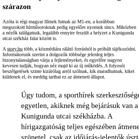
szárazon
Azóta is régi magyar filmek futnak az M1-en, a korábban
megszokott hírműsoroknak pedig egyelőre nyomuk sincs. Miközben
a nézők találgatnak, legalább ennyire feszült a helyzet a Kunigunda
utcai székház falai között is.
A
story.hu
több, a közmédiára rálátó forrásból is próbált tájékozódni.
Informátorunk szerint a dolgozók többsége jelenleg teljes
bizonytalanságban várja a fejleményeket, és egyelőre nagyon
kevesen tudják, hogyan néz majd ki az új működés. A folyosói
beszélgetések szinte kizárólag arról szólnak, kik maradhatnak, kiket
küldenek el, és meddig tarthat ez az átmeneti állapot.
Úgy tudom, a sporthírek szerkesztőség
egyetlen, akiknek még bejárásuk van a
Kunigunda utcai székházba. A
hírigazgatóság teljes egészében átmene
szünetel, csak az időjárás-jelentők úsz