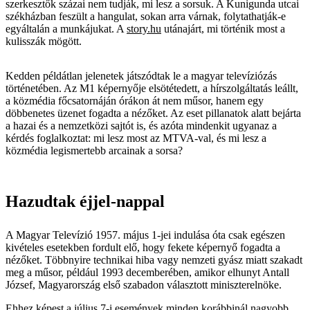
szerkesztők százai nem tudják, mi lesz a sorsuk. A Kunigunda utcai
székházban feszült a hangulat, sokan arra várnak, folytathatják-e
egyáltalán a munkájukat. A
story.hu
utánajárt, mi történik most a
kulisszák mögött.
Kedden példátlan jelenetek játszódtak le a magyar televíziózás
történetében. Az M1 képernyője elsötétedett, a hírszolgáltatás leállt,
a közmédia főcsatornáján órákon át nem műsor, hanem egy
döbbenetes üzenet fogadta a nézőket. Az eset pillanatok alatt bejárta
a hazai és a nemzetközi sajtót is, és azóta mindenkit ugyanaz a
kérdés foglalkoztat: mi lesz most az MTVA-val, és mi lesz a
közmédia legismertebb arcainak a sorsa?
Hazudtak éjjel-nappal
A Magyar Televízió 1957. május 1-jei indulása óta csak egészen
kivételes esetekben fordult elő, hogy fekete képernyő fogadta a
nézőket. Többnyire technikai hiba vagy nemzeti gyász miatt szakadt
meg a műsor, például 1993 decemberében, amikor elhunyt Antall
József, Magyarország első szabadon választott miniszterelnöke.
Ehhez képest a július 7-i események minden korábbinál nagyobb