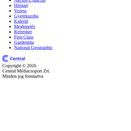
Akciós-Újság.hu
Hírstart
Vezess
Gyerekszoba
Kiderül
Meglepetés
Refresher
First Class
Gardenista
National Geographic
Copyright © 2026
Central Médiacsoport Zrt.
Minden jog fenntartva