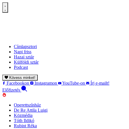
Címlapsztori
Napi friss
Hazai sztár
Külföldi sztár
Podcast
Kövess minket!
Facebookon
Instagramon
YouTube-on
Írj e-mailt!
Előfizetés
Operettszínház
De Re Attila Luigi
Közmédia
Tóth Ildikó
Rubint Réka