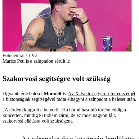
Fotocentral / TV2
Marics Peti is a színpadon sérült le
Szakorvosi segítségre volt szükség
Ugyanitt érte baleset
Manuelt
is.
Az X-Faktor egykori felfedezettjét
a biztonságiak segítségével tudta elhagyni a színpadot a baleset után.
„A térdem kiugrott a helyéről. Ha bármi hasonló történt eddig a
koncerten, mindig ki tudtam zárni, de ez most nagyon fájt,
szakorvosi ellátásra volt szükségem.
Az adrenalin és a közönség lendületet 