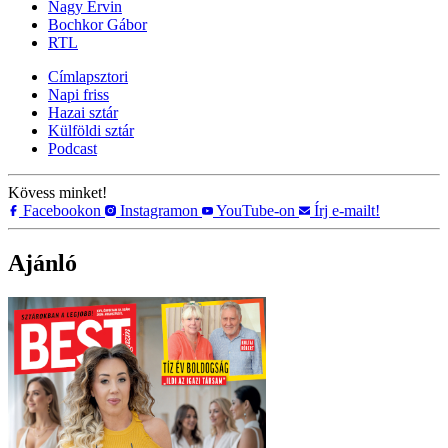
Nagy Ervin
Bochkor Gábor
RTL
Címlapsztori
Napi friss
Hazai sztár
Külföldi sztár
Podcast
Kövess minket!
Facebookon
Instagramon
YouTube-on
Írj e-mailt!
Ajánló