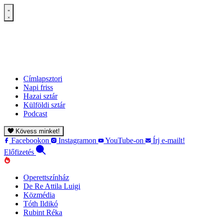
Címlapsztori
Napi friss
Hazai sztár
Külföldi sztár
Podcast
Kövess minket!
Facebookon
Instagramon
YouTube-on
Írj e-mailt!
Előfizetés
Operettszínház
De Re Attila Luigi
Közmédia
Tóth Ildikó
Rubint Réka