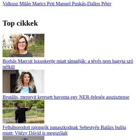
Valkusz Milán
Marics Peti
Manuel
Puskás-Dallos Péter
Top cikkek
Borbás Marcsit luxuskertje miatt támadják: a tévés nem hagyta szó
nélkül
Brutális, mennyit keresett havonta egy NER-feleség asszisztense
Felháborodott rajongók panaszkodnak Sebestyén Balázs bulija
miatt: Vitézy Dávid is megszólalt