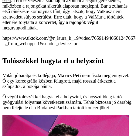
esett
. Természetesen a stáb tagjai azonnal a segítségére siettek,
miközben a rajongókat sikerült alaposan meglepni. Bár a zuhanás
első ránézésre komolynak tűnt, úgy látszik, hogy Valkusz nem
szenvedett súlyos sérülést. Erre utalt, hogy a ValMar a történtek
ellenére folytatta a koncertet, így a rajongók végül
megnyugodhattak.
https://www.tiktok.com/@r_laura_k_19/video/765914940601247667
is_from_webapp=1&sender_device=pc
Tolószékkel hagyta el a helyszínt
Milán jóbarátja és kollégája,
Marics Peti
nem úszta meg ennyivel.
Ő egy koreográfia közben felugrott, majd rosszul érkezett a
színpadra, a bokája bánta.
Ő végül
tolószékkel hagyta el a helyszínt,
és hosszú ideig tartó
gyógyulási folyamat következett számára. Tehát biztosan jó darabig
nem felejtette el a Budapest Parkban tartott koncertjüket.