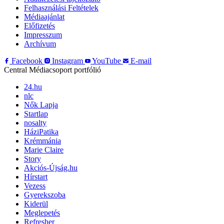
Felhasználási Feltételek
Médiaajánlat
Előfizetés
Impresszum
Archívum
Facebook
Instagram
YouTube
E-mail
Central Médiacsoport portfólió
24.hu
nlc
Nők Lapja
Startlap
nosalty
HáziPatika
Krémmánia
Marie Claire
Story
Akciós-Újság.hu
Hírstart
Vezess
Gyerekszoba
Kiderül
Meglepetés
Refresher