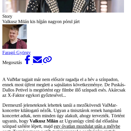
Story
Valkusz Milán kis híjján nagyon pórul járt
Faragó György
Megosztás
A ValMar tagjait már nem először ragadja el a hév a színpadon,
ennek most újfent meglett a sajnálatos következménye. De Puskás-
Dallos Petivel is megtörtént egy filmbe illő színpadi esés. Akárcsak
az X-Faktor egykori győztesével...
Dermesztő jeleneteknek lehettek tanúi a mezőkövesdi ValMar-
koncertre kilátogató nézők. Ugyan a tinisztárok remek hangulatú
koncertet adtak, nem minden úgy alakult, ahogy tervezték. Történt
ugyanis, hogy
Valkusz Milán
az Ugyanúgy című dal előadása
színpad szélére lépett, majd
egy óvatlan mozdulat után a mélybe