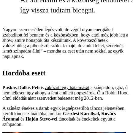
így vissza tudtam bicegni.
Nagyon szerencsétlen lépés volt, de végül olyan energiákat
szabadított fel bennem és a közönségben, hogy attól még jobb lett a
show, amire hónapok óta készültünk. A következő hetek
valószínűleg a pihenésről szólnak majd, de amint lehet, szeretnék
ismét színpadra állni” – mondta az eset után nem sokkal az egyik
napilapnak.
Hordóba esett
Puskás-Dallos Peti
is
zakózott egy hatalmasat
a színpadon, igaz, ő
nem teljesen úgy ahogy a fent említett popsztárok. Ő a Robin Hood
című előadás alatt szenvedett balesetet még 2012-ben.
A színész-énekes a darab egyik legnépszerűbb táncos jelenetében
került kínos szituációba, amikor
Gesztesi Károllyal,
Kovács
Áronnal
és
Hajdu Steve-vel
táncoltak és énekeltek együtt a
színpadon.