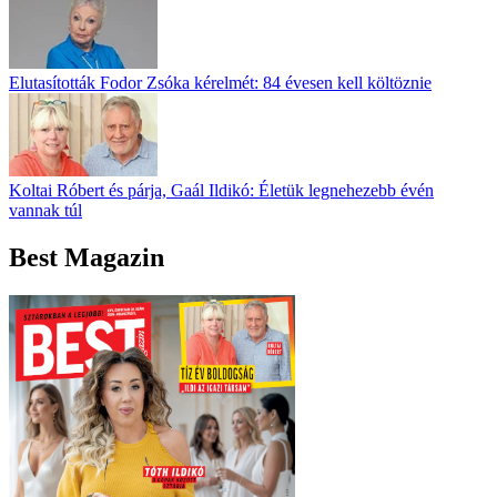
Elutasították Fodor Zsóka kérelmét: 84 évesen kell költöznie
Koltai Róbert és párja, Gaál Ildikó: Életük legnehezebb évén
vannak túl
Best Magazin