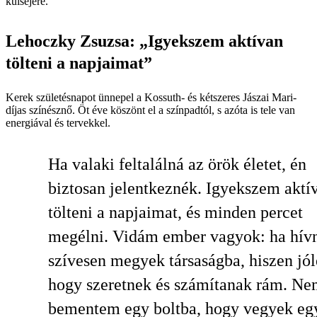
külsejére.
Lehoczky Zsuzsa: „Igyekszem aktívan
tölteni a napjaimat”
Kerek születésnapot ünnepel a Kossuth- és kétszeres Jászai Mari-
díjas színésznő. Öt éve köszönt el a színpadtól, s azóta is tele van
energiával és tervekkel.
Ha valaki feltalálná az örök életet, én
biztosan jelentkeznék. Igyekszem aktí
tölteni a napjaimat, és minden percet
megélni. Vidám ember vagyok: ha hív
szívesen megyek társaságba, hiszen jól
hogy szeretnek és számítanak rám. Ne
bementem egy boltba, hogy vegyek eg