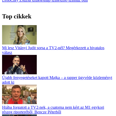
Lehoczky Zsuzsa
születésnap
színésznő
színház
buli
Top cikkek
Mi lesz Vitányi Judit sorsa a TV2-nél? Megérkezett a hivatalos
válasz
Újabb fenyegetéseket kapott Majka – a rapper ügyvéde közleményt
adott ki
Hiába forgatott a TV2-nek, a csatorna nem kért az M1 egykori
részeg riporteréből, Bencze Péterből