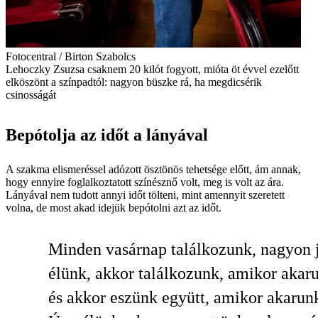
Fotocentral / Birton Szabolcs
Lehoczky Zsuzsa csaknem 20 kilót fogyott, mióta öt évvel ezelőtt
elköszönt a színpadtól: nagyon büszke rá, ha megdicsérik
csinosságát
Bepótolja az időt a lányával
A szakma elismeréssel adózott ösztönös tehetsége előtt, ám annak,
hogy ennyire foglalkoztatott színésznő volt, meg is volt az ára.
Lányával nem tudott annyi időt tölteni, mint amennyit szeretett
volna, de most akad idejük bepótolni azt az időt.
Minden vasárnap találkozunk, nagyon 
élünk, akkor találkozunk, amikor akar
és akkor eszünk együtt, amikor akarun