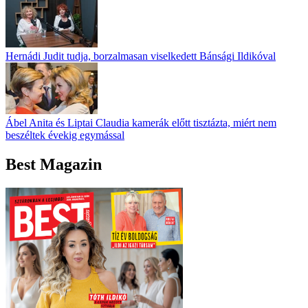
Hernádi Judit tudja, borzalmasan viselkedett Bánsági Ildikóval
Ábel Anita és Liptai Claudia kamerák előtt tisztázta, miért nem
beszéltek évekig egymással
Best Magazin