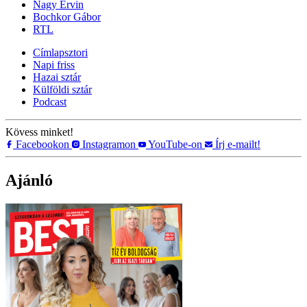
Nagy Ervin
Bochkor Gábor
RTL
Címlapsztori
Napi friss
Hazai sztár
Külföldi sztár
Podcast
Kövess minket!
Facebookon
Instagramon
YouTube-on
Írj e-mailt!
Ajánló