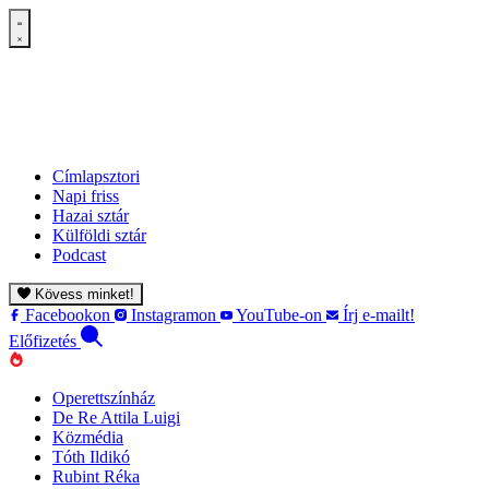
Címlapsztori
Napi friss
Hazai sztár
Külföldi sztár
Podcast
Kövess minket!
Facebookon
Instagramon
YouTube-on
Írj e-mailt!
Előfizetés
Operettszínház
De Re Attila Luigi
Közmédia
Tóth Ildikó
Rubint Réka