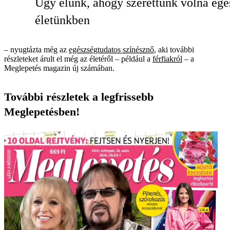
Úgy élünk, ahogy szerettünk volna egé
életünkben
– nyugtázta még az
egészségtudatos színésznő
, aki további
részleteket árult el még az életéről – például a
férfiakról
– a
Meglepetés magazin új számában.
További részletek a legfrissebb
Meglepetésben!