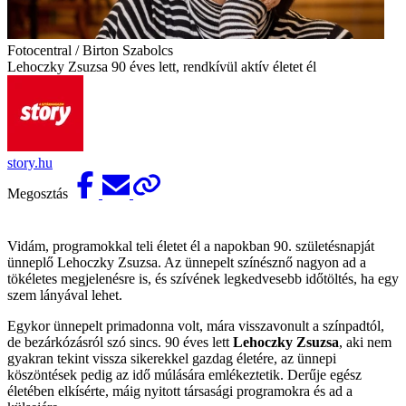
Fotocentral / Birton Szabolcs
Lehoczky Zsuzsa 90 éves lett, rendkívül aktív életet él
story.hu
Megosztás
Vidám, programokkal teli életet él a napokban 90. születésnapját
ünneplő Lehoczky Zsuzsa. Az ünnepelt színésznő nagyon ad a
tökéletes megjelenésre is, és szívének legkedvesebb időtöltés, ha egy
szem lányával lehet.
Egykor ünnepelt primadonna volt, mára visszavonult a színpadtól,
de bezárkózásról szó sincs. 90 éves lett
Lehoczky Zsuzsa
, aki nem
gyakran tekint vissza sikerekkel gazdag életére, az ünnepi
köszöntések pedig az idő múlására emlékeztetik. Derűje egész
életében elkísérte, máig nyitott társasági programokra és ad a