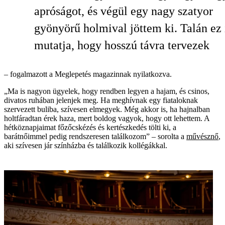
apróságot, és végül egy nagy szatyor
gyönyörű holmival jöttem ki. Talán ez 
mutatja, hogy hosszú távra tervezek
– fogalmazott a Meglepetés magazinnak nyilatkozva.
„Ma is nagyon ügyelek, hogy rendben legyen a hajam, és csinos,
divatos ruhában jelenjek meg. Ha meghívnak egy fiataloknak
szervezett buliba, szívesen elmegyek. Még akkor is, ha hajnalban
holtfáradtan érek haza, mert boldog vagyok, hogy ott lehettem. A
hétköznapjaimat főzőcskézés és kertészkedés tölti ki, a
barátnőimmel pedig rendszeresen találkozom” – sorolta a
művésznő
,
aki szívesen jár színházba és találkozik kollégákkal.