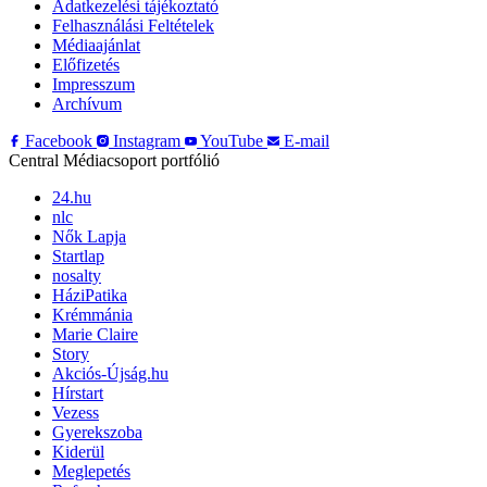
Adatkezelési tájékoztató
Felhasználási Feltételek
Médiaajánlat
Előfizetés
Impresszum
Archívum
Facebook
Instagram
YouTube
E-mail
Central Médiacsoport portfólió
24.hu
nlc
Nők Lapja
Startlap
nosalty
HáziPatika
Krémmánia
Marie Claire
Story
Akciós-Újság.hu
Hírstart
Vezess
Gyerekszoba
Kiderül
Meglepetés