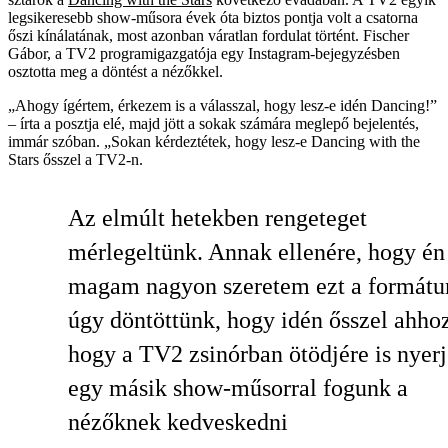
legsikeresebb show-műsora évek óta biztos pontja volt a csatorna
őszi kínálatának, most azonban váratlan fordulat történt. Fischer
Gábor, a TV2 programigazgatója egy Instagram-bejegyzésben
osztotta meg a döntést a nézőkkel.
„Ahogy ígértem, érkezem is a válasszal, hogy lesz-e idén Dancing!”
– írta a posztja elé, majd jött a sokak számára meglepő bejelentés,
immár szóban. „Sokan kérdeztétek, hogy lesz-e Dancing with the
Stars ősszel a TV2-n.
Az elmúlt hetekben rengeteget
mérlegeltünk. Annak ellenére, hogy én
magam nagyon szeretem ezt a formátu
úgy döntöttünk, hogy idén ősszel ahhoz
hogy a TV2 zsinórban ötödjére is nyerj
egy másik show-műsorral fogunk a
nézőknek kedveskedni