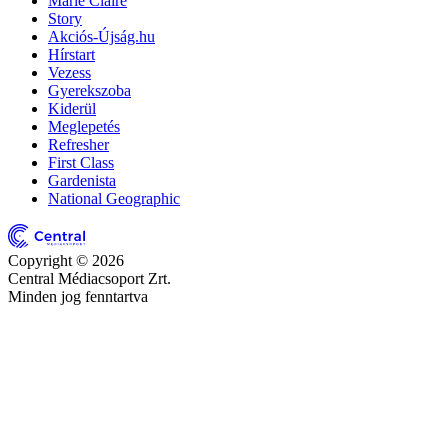
Marie Claire
Story
Akciós-Újság.hu
Hírstart
Vezess
Gyerekszoba
Kiderül
Meglepetés
Refresher
First Class
Gardenista
National Geographic
Copyright © 2026
Central Médiacsoport Zrt.
Minden jog fenntartva