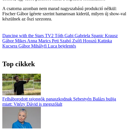
A csatorna azonban nem marad nagyszabású produkció nélkül:
Fischer Gábor ígérete szerint hamarosan kiderül, milyen új show-val
készülnek az őszi szezonra.
Dancing with the Stars
TV2
Tóth Gabi
Gabriela Spanic
Krausz
Gábor
Mikes Anna
Marics Peti
Szabó Zsófi
Hosszú Katinka
Kucsera Gábor
Mihályfi Luca
bejelentés
Top cikkek
Felháborodott rajongók panaszkodnak Sebestyén Balázs bulija
miatt: Vitézy Dávid is megszólalt