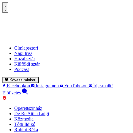
Címlapsztori
Napi friss
Hazai sztár
Külföldi sztár
Podcast
Kövess minket!
Facebookon
Instagramon
YouTube-on
Írj e-mailt!
Előfizetés
Operettszínház
De Re Attila Luigi
Közmédia
Tóth Ildikó
Rubint Réka