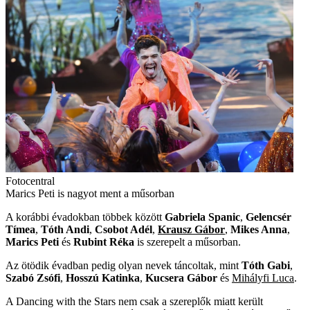
Fotocentral
Marics Peti is nagyot ment a műsorban
A korábbi évadokban többek között
Gabriela Spanic
,
Gelencsér
Tímea
,
Tóth Andi
,
Csobot Adél
,
Krausz Gábor
,
Mikes Anna
,
Marics Peti
és
Rubint Réka
is szerepelt a műsorban.
Az ötödik évadban pedig olyan nevek táncoltak, mint
Tóth Gabi
,
Szabó Zsófi
,
Hosszú Katinka
,
Kucsera Gábor
és
Mihályfi Luca
.
A Dancing with the Stars nem csak a szereplők miatt került