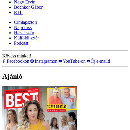
Nagy Ervin
Bochkor Gábor
RTL
Címlapsztori
Napi friss
Hazai sztár
Külföldi sztár
Podcast
Kövess minket!
Facebookon
Instagramon
YouTube-on
Írj e-mailt!
Ajánló