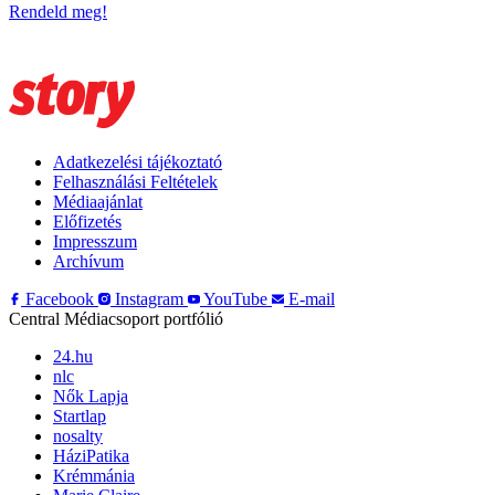
Rendeld meg!
Adatkezelési tájékoztató
Felhasználási Feltételek
Médiaajánlat
Előfizetés
Impresszum
Archívum
Facebook
Instagram
YouTube
E-mail
Central Médiacsoport portfólió
24.hu
nlc
Nők Lapja
Startlap
nosalty
HáziPatika
Krémmánia