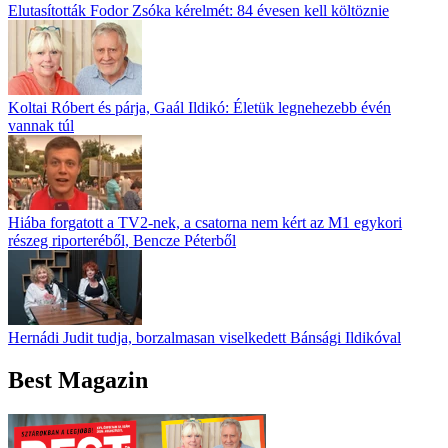
Elutasították Fodor Zsóka kérelmét: 84 évesen kell költöznie
Koltai Róbert és párja, Gaál Ildikó: Életük legnehezebb évén
vannak túl
Hiába forgatott a TV2-nek, a csatorna nem kért az M1 egykori
részeg riporteréből, Bencze Péterből
Hernádi Judit tudja, borzalmasan viselkedett Bánsági Ildikóval
Best Magazin