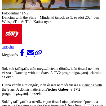
Fotocentral / TV2
Dancing with the Stars – Mindenki táncol: az 5. évadot 2024-ben
WhisperTon és Tóth Katica nyerte
story.hu
Megosztás
Sok-sok találgatás után megszületett a döntés: idén ősszel nem tér
vissza a Dancing with the Stars. A TV2 programigazgatója elárulta
az okát.
Hiába várták a rajongók, idén ősszel nem tér vissza a
Dancing with
the Stars
. A döntés hátteréről
Fischer Gábor
, a TV2
programigazgatója beszélt.
Sokáig találgatták a nézők, vajon ősszel újra parkettre lépnek-e a
sztárok a
Dancing with the Stars
következő évadában. A TV2 egyik