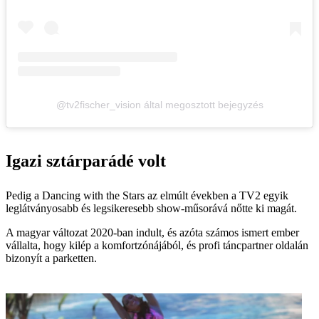
@tv2fischer_vision által megosztott bejegyzés
Igazi sztárparádé volt
Pedig a Dancing with the Stars az elmúlt években a TV2 egyik
leglátványosabb és legsikeresebb show-műsorává nőtte ki magát.
A magyar változat 2020-ban indult, és azóta számos ismert ember
vállalta, hogy kilép a komfortzónájából, és profi táncpartner oldalán
bizonyít a parketten.