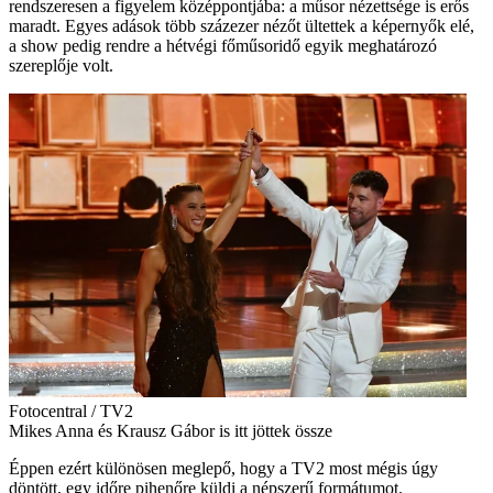
rendszeresen a figyelem középpontjába: a műsor nézettsége is erős
maradt. Egyes adások több százezer nézőt ültettek a képernyők elé,
a show pedig rendre a hétvégi főműsoridő egyik meghatározó
szereplője volt.
Fotocentral / TV2
Mikes Anna és Krausz Gábor is itt jöttek össze
Éppen ezért különösen meglepő, hogy a TV2 most mégis úgy
döntött, egy időre pihenőre küldi a népszerű formátumot.