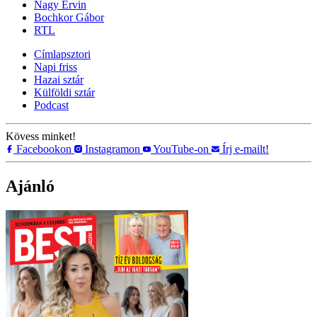
Nagy Ervin
Bochkor Gábor
RTL
Címlapsztori
Napi friss
Hazai sztár
Külföldi sztár
Podcast
Kövess minket!
Facebookon
Instagramon
YouTube-on
Írj e-mailt!
Ajánló