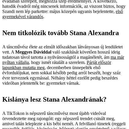
évadában szerepelt, méghozzá szép eredménnyel. A következő,
hatodik évadról még nincsenek információk, az viszont biztos, hogy
Szandi nem lép parkettre: május közepén ugyanis bejelentette,
első
gyermekével várandós
.
Nem titkolózik tovább Stana Alexandra
A táncművész élete az elmúlt időszakban látványosan új lendületet
vett. A
Meggyes Dáviddal
való szakítását követően hosszú ideig
tudatosan távol tartotta a nyilvánosságtól a magánéletét, ám
ma már
nyíltan vállalja
, hogy ismét rátalált a szerelem.
Párját először
lapunkban mutatta meg
, decemberben ünnepelték első
évfordulójukat, nem sokkal később pedig arról beszélt, hogy száz
évre terveznek egymással. Néhány héttel ezelőtt pedig beszédes
videóban jelentették be: gyermeket várnak.
Kislánya lesz Stana Alexandrának?
A TikTokon is népszerű táncművész most újabb videóval
örvendeztette meg rajongóit: egy népszerű trendet csinált meg,
amivel talán leleplezte a kis bébi nemét. A felvillanó tünetek (reggeli
rosszullét, fejfájás, kívánósság, hőérzet) alapján egyértelmű a válasz: