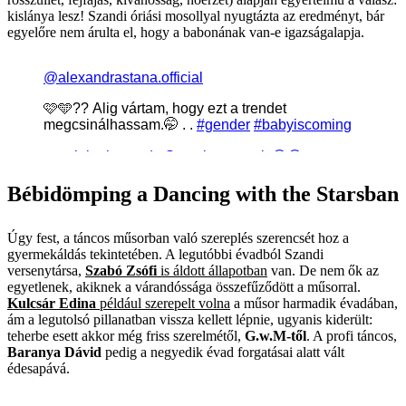
kislánya lesz! Szandi óriási mosollyal nyugtázta az eredményt, bár
egyelőre nem árulta el, hogy a babonának van-e igazságalapja.
Bébidömping a Dancing with the Starsban
Úgy fest, a táncos műsorban való szereplés szerencsét hoz a
gyermekáldás tekintetében. A legutóbbi évadból Szandi
versenytársa,
Szabó Zsófi
is áldott állapotban
van. De nem ők az
egyetlenek, akiknek a várandóssága összefűződött a műsorral.
Kulcsár Edina
például szerepelt volna
a műsor harmadik évadában,
ám a legutolsó pillanatban vissza kellett lépnie, ugyanis kiderült:
teherbe esett akkor még friss szerelmétől,
G.w.M-től
. A profi táncos,
Baranya Dávid
pedig a negyedik évad forgatásai alatt vált
édesapává.