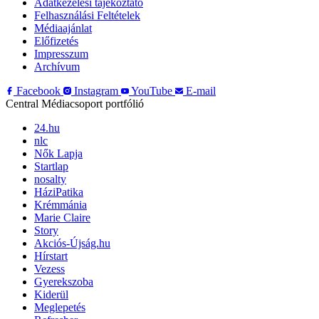
Adatkezelési tájékoztató
Felhasználási Feltételek
Médiaajánlat
Előfizetés
Impresszum
Archívum
Facebook
Instagram
YouTube
E-mail
Central Médiacsoport portfólió
24.hu
nlc
Nők Lapja
Startlap
nosalty
HáziPatika
Krémmánia
Marie Claire
Story
Akciós-Újság.hu
Hírstart
Vezess
Gyerekszoba
Kiderül
Meglepetés