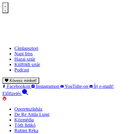
Címlapsztori
Napi friss
Hazai sztár
Külföldi sztár
Podcast
Kövess minket!
Facebookon
Instagramon
YouTube-on
Írj e-mailt!
Előfizetés
Operettszínház
De Re Attila Luigi
Közmédia
Tóth Ildikó
Rubint Réka