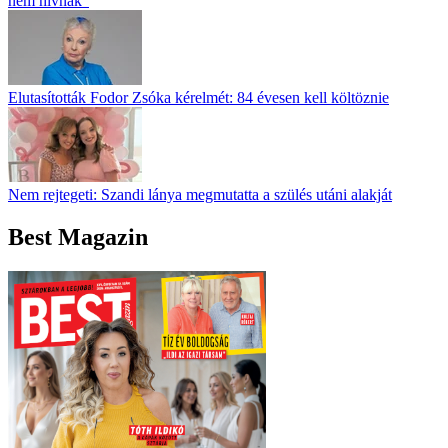
nem hívnak”
Elutasították Fodor Zsóka kérelmét: 84 évesen kell költöznie
Nem rejtegeti: Szandi lánya megmutatta a szülés utáni alakját
Best Magazin