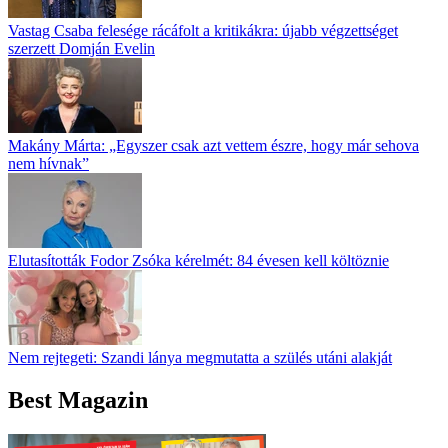
Vastag Csaba felesége rácáfolt a kritikákra: újabb végzettséget
szerzett Domján Evelin
Makány Márta: „Egyszer csak azt vettem észre, hogy már sehova
nem hívnak”
Elutasították Fodor Zsóka kérelmét: 84 évesen kell költöznie
Nem rejtegeti: Szandi lánya megmutatta a szülés utáni alakját
Best Magazin