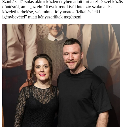
Színházi Társulás akkor közleményben adott hírt a színésszel közös
döntésről, amit „az elmúlt évek rendkívül intenzív szakmai és
közéleti terhelése, valamint a folyamatos fizikai és lelki
igénybevétel” miatt kényszerültek meghozni.