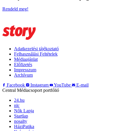
Rendeld meg!
Adatkezelési tájékoztató
Felhasználási Feltételek
Médiaajánlat
Előfizetés
Impresszum
Archívum
Facebook
Instagram
YouTube
E-mail
Central Médiacsoport portfólió
24.hu
nlc
Nők Lapja
Startlap
nosalty
HáziPatika