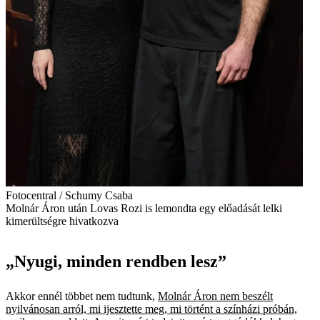
Fotocentral / Schumy Csaba
Molnár Áron után Lovas Rozi is lemondta egy előadását lelki
kimerültségre hivatkozva
„Nyugi, minden rendben lesz”
Akkor ennél többet nem tudtunk,
Molnár Áron nem beszélt
nyilvánosan arról, mi ijesztette meg, mi történt a színházi próbán,