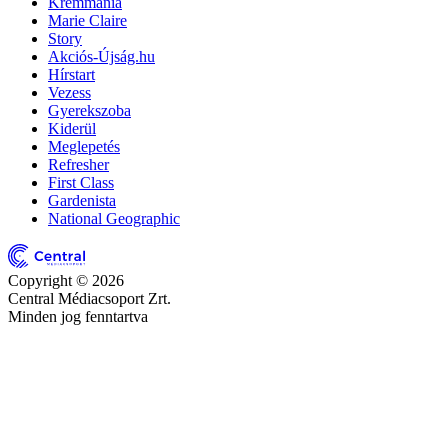
Krémmánia
Marie Claire
Story
Akciós-Újság.hu
Hírstart
Vezess
Gyerekszoba
Kiderül
Meglepetés
Refresher
First Class
Gardenista
National Geographic
Copyright © 2026
Central Médiacsoport Zrt.
Minden jog fenntartva