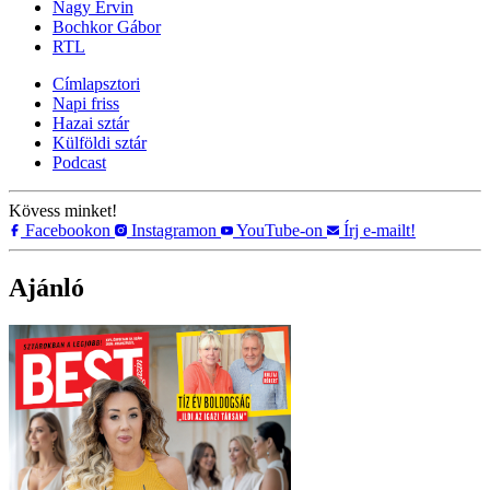
Nagy Ervin
Bochkor Gábor
RTL
Címlapsztori
Napi friss
Hazai sztár
Külföldi sztár
Podcast
Kövess minket!
Facebookon
Instagramon
YouTube-on
Írj e-mailt!
Ajánló