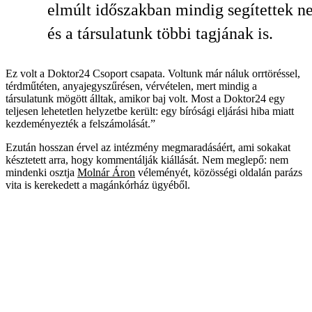
elmúlt időszakban mindig segítettek 
és a társulatunk többi tagjának is.
Ez volt a Doktor24 Csoport csapata. Voltunk már náluk orrtöréssel,
térdműtéten, anyajegyszűrésen, vérvételen, mert mindig a
társulatunk mögött álltak, amikor baj volt. Most a Doktor24 egy
teljesen lehetetlen helyzetbe került: egy bírósági eljárási hiba miatt
kezdeményezték a felszámolását.”
Ezután hosszan érvel az intézmény megmaradásáért, ami sokakat
késztetett arra, hogy kommentálják kiállását. Nem meglepő: nem
mindenki osztja
Molnár Áron
véleményét, közösségi oldalán parázs
vita is kerekedett a magánkórház ügyéből.