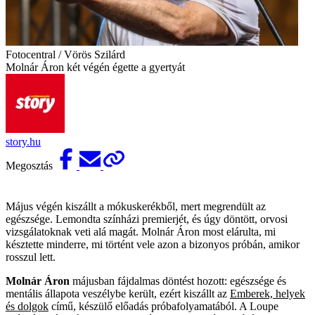
Fotocentral / Vörös Szilárd
Molnár Áron két végén égette a gyertyát
story.hu
Megosztás
Május végén kiszállt a mókuskerékből, mert megrendült az
egészsége. Lemondta színházi premierjét, és úgy döntött, orvosi
vizsgálatoknak veti alá magát. Molnár Áron most elárulta, mi
késztette minderre, mi történt vele azon a bizonyos próbán, amikor
rosszul lett.
Molnár Áron
májusban fájdalmas döntést hozott: egészsége és
mentális állapota veszélybe került, ezért kiszállt az
Emberek, helyek
és dolgok
című, készülő előadás próbafolyamatából. A Loupe