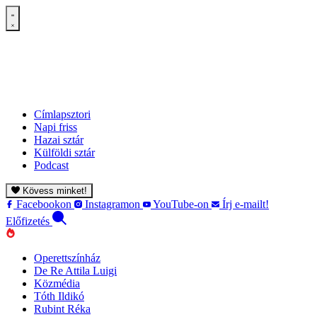
Címlapsztori
Napi friss
Hazai sztár
Külföldi sztár
Podcast
Kövess minket!
Facebookon
Instagramon
YouTube-on
Írj e-mailt!
Előfizetés
Operettszínház
De Re Attila Luigi
Közmédia
Tóth Ildikó
Rubint Réka