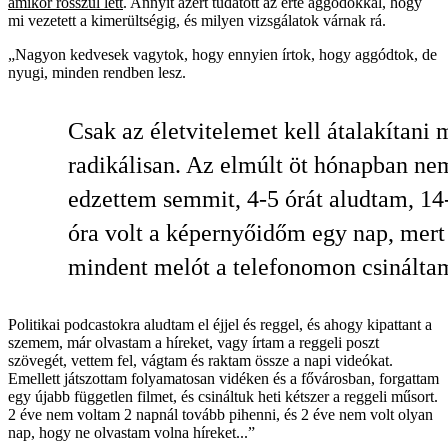
amikor rosszul lett
. Annyit azért tudatott az érte aggódókkal, hogy
mi vezetett a kimerültségig, és milyen vizsgálatok várnak rá.
„Nagyon kedvesek vagytok, hogy ennyien írtok, hogy aggódtok, de
nyugi, minden rendben lesz.
Csak az életvitelemet kell átalakítani 
radikálisan. Az elmúlt öt hónapban ne
edzettem semmit, 4-5 órát aludtam, 14
óra volt a képernyőidőm egy nap, mert
mindent melót a telefonomon csinálta
Politikai podcastokra aludtam el éjjel és reggel, és ahogy kipattant a
szemem, már olvastam a híreket, vagy írtam a reggeli poszt
szövegét, vettem fel, vágtam és raktam össze a napi videókat.
Emellett játszottam folyamatosan vidéken és a fővárosban, forgattam
egy újabb független filmet, és csináltuk heti kétszer a reggeli műsort.
2 éve nem voltam 2 napnál tovább pihenni, és 2 éve nem volt olyan
nap, hogy ne olvastam volna híreket...”