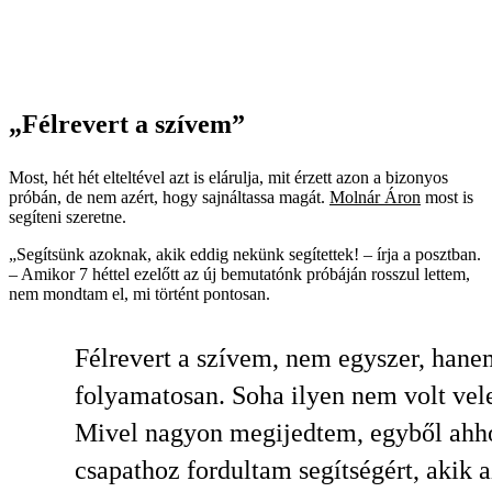
„Félrevert a szívem”
Most, hét hét elteltével azt is elárulja, mit érzett azon a bizonyos
próbán, de nem azért, hogy sajnáltassa magát.
Molnár Áron
most is
segíteni szeretne.
„Segítsünk azoknak, akik eddig nekünk segítettek! – írja a posztban.
– Amikor 7 héttel ezelőtt az új bemutatónk próbáján rosszul lettem,
nem mondtam el, mi történt pontosan.
Félrevert a szívem, nem egyszer, hane
folyamatosan. Soha ilyen nem volt vel
Mivel nagyon megijedtem, egyből ahh
csapathoz fordultam segítségért, akik 