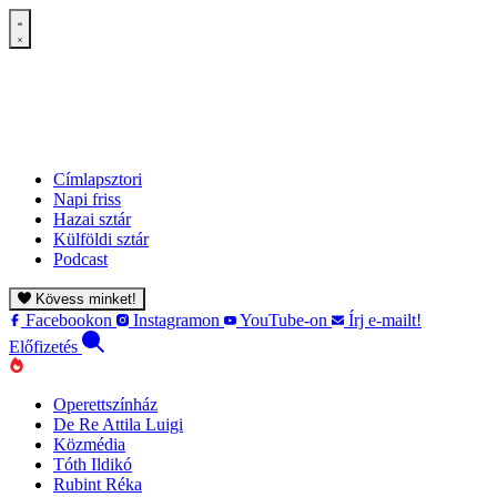
Címlapsztori
Napi friss
Hazai sztár
Külföldi sztár
Podcast
Kövess minket!
Facebookon
Instagramon
YouTube-on
Írj e-mailt!
Előfizetés
Operettszínház
De Re Attila Luigi
Közmédia
Tóth Ildikó
Rubint Réka