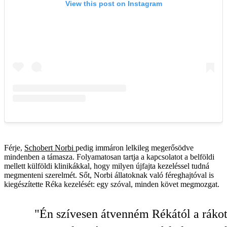
Férje,
Schobert Norbi
pedig immáron lelkileg megerősödve
mindenben a támasza. Folyamatosan tartja a kapcsolatot a belföldi
mellett külföldi klinikákkal, hogy milyen újfajta kezeléssel tudná
megmenteni szerelmét. Sőt, Norbi állatoknak való féreghajtóval is
kiegészítette Réka kezelését: egy szóval, minden követ megmozgat.
"Én szívesen átvenném Rékától a rákot