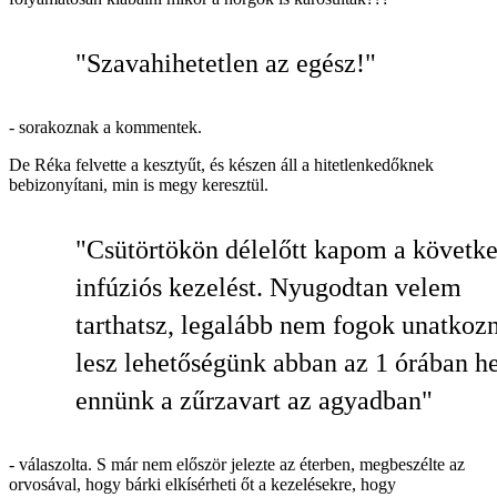
"Szavahihetetlen az egész!"
- sorakoznak a kommentek.
De Réka felvette a kesztyűt, és készen áll a hitetlenkedőknek
bebizonyítani, min is megy keresztül.
"Csütörtökön délelőtt kapom a követk
infúziós kezelést. Nyugodtan velem
tarthatsz, legalább nem fogok unatkozn
lesz lehetőségünk abban az 1 órában he
ennünk a zűrzavart az agyadban"
- válaszolta. S már nem először jelezte az éterben, megbeszélte az
orvosával, hogy bárki elkísérheti őt a kezelésekre, hogy