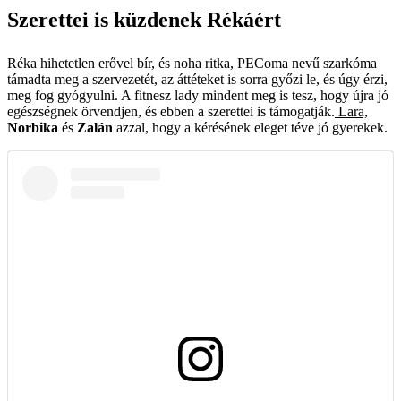
Szerettei is küzdenek Rékáért
Réka hihetetlen erővel bír, és noha ritka, PEComa nevű szarkóma
támadta meg a szervezetét, az áttéteket is sorra győzi le, és úgy érzi,
meg fog gyógyulni. A fitnesz lady mindent meg is tesz, hogy újra jó
egészségnek örvendjen, és ebben a szerettei is támogatják.
Lara,
Norbika
és
Zalán
azzal, hogy a kérésének eleget téve jó gyerekek.