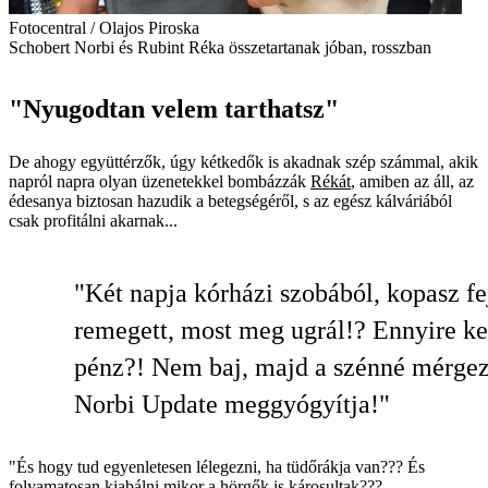
Fotocentral / Olajos Piroska
Schobert Norbi és Rubint Réka összetartanak jóban, rosszban
"Nyugodtan velem tarthatsz"
De ahogy együttérzők, úgy kétkedők is akadnak szép számmal, akik
napról napra olyan üzenetekkel bombázzák
Rékát
, amiben az áll, az
édesanya biztosan hazudik a betegségéről, s az egész kálváriából
csak profitálni akarnak...
"Két napja kórházi szobából, kopasz fe
remegett, most meg ugrál!? Ennyire ke
pénz?! Nem baj, majd a szénné mérgez
Norbi Update meggyógyítja!"
"És hogy tud egyenletesen lélegezni, ha tüdőrákja van??? És
folyamatosan kiabálni mikor a hörgők is károsultak???