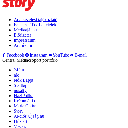
Adatkezelési tájékoztató
Felhasználási Feltételek
Médiaajánlat
Előfizetés
Impresszum
Archívum
Facebook
Instagram
YouTube
E-mail
Central Médiacsoport portfólió
24.hu
nlc
Nők Lapja
Startlap
nosalty
HáziPatika
Krémmánia
Marie Claire
Story
Akciós-Újság.hu
Hírstart
Vezess