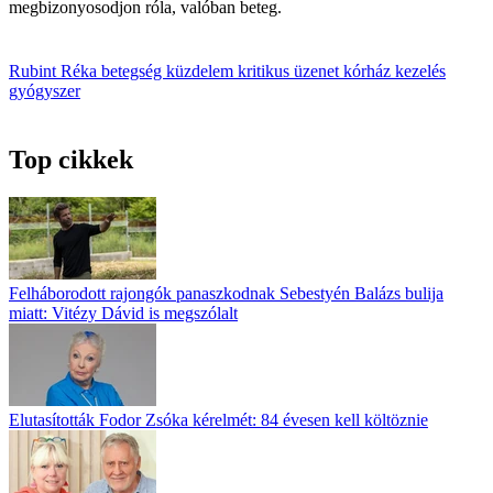
megbizonyosodjon róla, valóban beteg.
Rubint Réka
betegség
küzdelem
kritikus
üzenet
kórház
kezelés
gyógyszer
Top cikkek
Felháborodott rajongók panaszkodnak Sebestyén Balázs bulija
miatt: Vitézy Dávid is megszólalt
Elutasították Fodor Zsóka kérelmét: 84 évesen kell költöznie