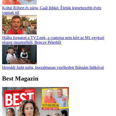
Koltai Róbert és párja, Gaál Ildikó: Életük legnehezebb évén
vannak túl
Hiába forgatott a TV2-nek, a csatorna nem kért az M1 egykori
részeg riporteréből, Bencze Péterből
Hernádi Judit tudja, borzalmasan viselkedett Bánsági Ildikóval
Best Magazin