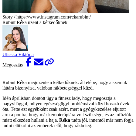
Story / https://www.instagram.com/rekarubint/
Rubint Réka üzent a kétkedőknek
Ulicska Viktória
Megosztás
Rubint Réka megüzente a kétkedőknek: áll elébe, hogy a szemük
láttára bizonyítsa, valóban rákbetegséggel küzd.
Idén áprilisban döntött úgy a fitnesz lady, hogy megosztja a
nagyvilággal, milyen egészségügyi problémával küzd hosszú évek
óta. Tette ezt egyébként csak azért, mert a gyógykezelése eljutott
arra a pontra, hogy már kemoterápiára volt szüksége, és az infúziók
miatt elkezdett hullani a haja.
Réka
tudta jól, innentől már nem fogja
tudni eltitkolni az emberek elől, hogy rákbeteg.