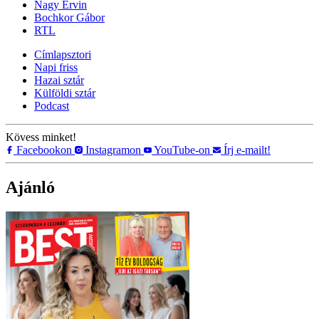
Nagy Ervin
Bochkor Gábor
RTL
Címlapsztori
Napi friss
Hazai sztár
Külföldi sztár
Podcast
Kövess minket!
Facebookon
Instagramon
YouTube-on
Írj e-mailt!
Ajánló