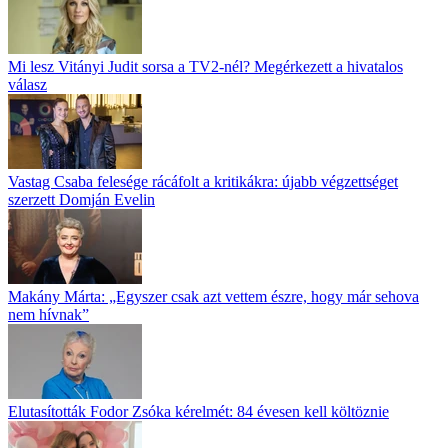
Mi lesz Vitányi Judit sorsa a TV2-nél? Megérkezett a hivatalos
válasz
Vastag Csaba felesége rácáfolt a kritikákra: újabb végzettséget
szerzett Domján Evelin
Makány Márta: „Egyszer csak azt vettem észre, hogy már sehova
nem hívnak”
Elutasították Fodor Zsóka kérelmét: 84 évesen kell költöznie