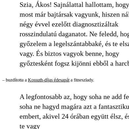
Szia, Ákos! Sajnálattal hallottam, hog
most már bajtársak vagyunk, hiszen n
négy évvel ezelőtt diagnosztizáltak
rosszindulatú daganatot. Ne feledd, ho
győzelem a legelszántabbaké, és te els
vagy. És biztos vagyok benne, hogy
győztesként fogsz kijönni ebből a harc
– buzdította a
Kossuth-díjas édesapát
a fitneszlady.
A legfontosabb az, hogy soha ne add fe
soha ne hagyd magára azt a fantasztiku
embert, akivel 24 órában együtt élsz, é
te vagy