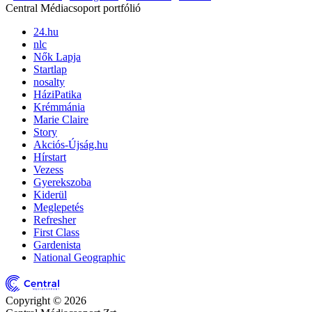
Central Médiacsoport portfólió
24.hu
nlc
Nők Lapja
Startlap
nosalty
HáziPatika
Krémmánia
Marie Claire
Story
Akciós-Újság.hu
Hírstart
Vezess
Gyerekszoba
Kiderül
Meglepetés
Refresher
First Class
Gardenista
National Geographic
Copyright © 2026