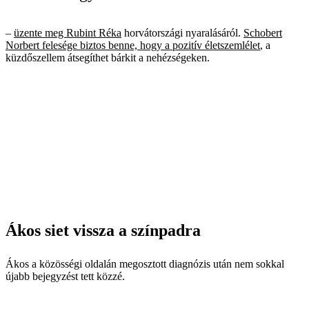
–
üzente meg Rubint Réka
horvátországi nyaralásáról.
Schobert
Norbert felesége biztos benne, hogy a pozitív életszemlélet
, a
küzdőszellem átsegíthet bárkit a nehézségeken.
Ákos siet vissza a színpadra
Ákos a közösségi oldalán megosztott diagnózis után nem sokkal
újabb bejegyzést tett közzé.