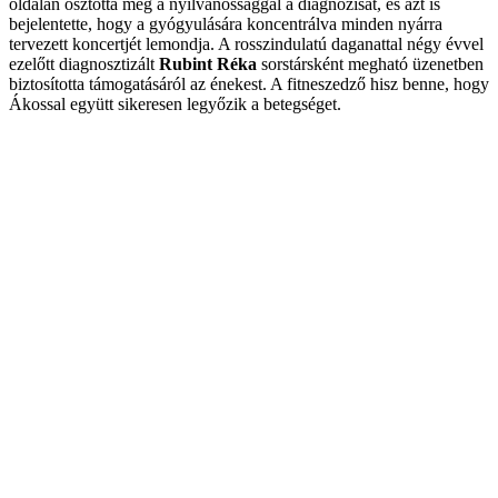
oldalán osztotta meg a nyilvánossággal a diagnózisát, és azt is
bejelentette, hogy a gyógyulására koncentrálva minden nyárra
tervezett koncertjét lemondja. A rosszindulatú daganattal négy évvel
ezelőtt diagnosztizált
Rubint Réka
sorstársként megható üzenetben
biztosította támogatásáról az énekest. A fitneszedző hisz benne, hogy
Ákossal együtt sikeresen legyőzik a betegséget.