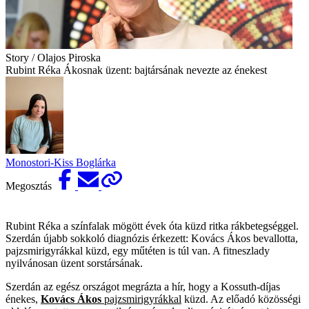
Story / Olajos Piroska
Rubint Réka Ákosnak üzent: bajtársának nevezte az énekest
Monostori-Kiss Boglárka
Megosztás
Rubint Réka a színfalak mögött évek óta küzd ritka rákbetegséggel.
Szerdán újabb sokkoló diagnózis érkezett: Kovács Ákos bevallotta,
pajzsmirigyrákkal küzd, egy műtéten is túl van. A fitneszlady
nyilvánosan üzent sorstársának.
Szerdán az egész országot megrázta a hír, hogy a Kossuth-díjas
énekes,
Kovács Ákos
pajzsmirigyrákkal
küzd. Az előadó közösségi