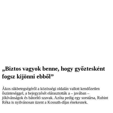
„Biztos vagyok benne, hogy győztesként
fogsz kijönni ebből”
Ákos rákbetegségéről a közösségi oldalán vallott kendőzetlen
őszinteséggel, a bejegyzését elárasztották a – javában –
jókívánságok és bátorító szavak. Azóta pedig egy sorstársa, Rubint
Réka is nyilvánosan üzent a Kossuth-díjas énekesnek.