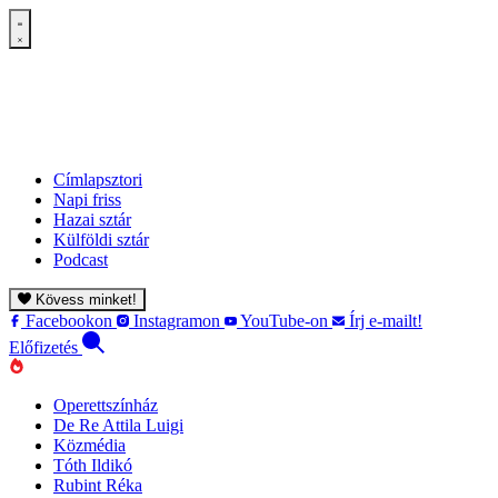
Címlapsztori
Napi friss
Hazai sztár
Külföldi sztár
Podcast
Kövess minket!
Facebookon
Instagramon
YouTube-on
Írj e-mailt!
Előfizetés
Operettszínház
De Re Attila Luigi
Közmédia
Tóth Ildikó
Rubint Réka