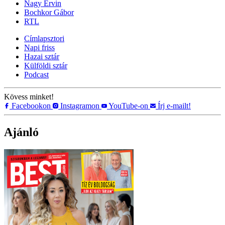
Nagy Ervin
Bochkor Gábor
RTL
Címlapsztori
Napi friss
Hazai sztár
Külföldi sztár
Podcast
Kövess minket!
Facebookon
Instagramon
YouTube-on
Írj e-mailt!
Ajánló