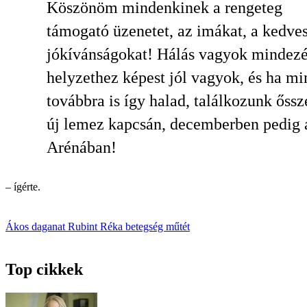
Köszönöm mindenkinek a rengeteg
támogató üzenetet, az imákat, a kedve
jókívánságokat! Hálás vagyok mindezé
helyzethez képest jól vagyok, és ha m
továbbra is így halad, találkozunk őssz
új lemez kapcsán, decemberben pedig 
Arénában!
– ígérte.
Ákos
daganat
Rubint Réka
betegség
műtét
Top cikkek