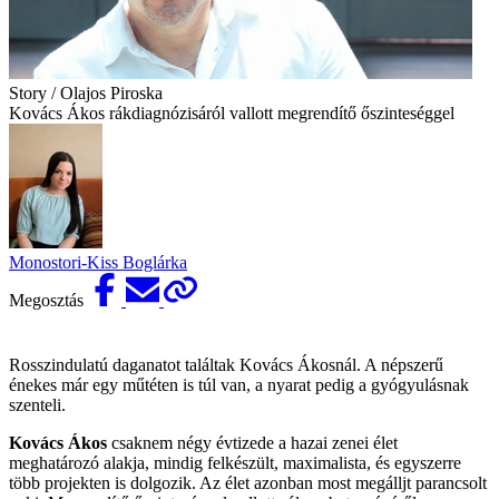
Story / Olajos Piroska
Kovács Ákos rákdiagnózisáról vallott megrendítő őszinteséggel
Monostori-Kiss Boglárka
Megosztás
Rosszindulatú daganatot találtak Kovács Ákosnál. A népszerű
énekes már egy műtéten is túl van, a nyarat pedig a gyógyulásnak
szenteli.
Kovács Ákos
csaknem négy évtizede a hazai zenei élet
meghatározó alakja, mindig felkészült, maximalista, és egyszerre
több projekten is dolgozik. Az élet azonban most megálljt parancsolt