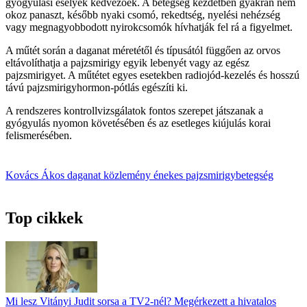
gyógyulási esélyek kedvezőek. A betegség kezdetben gyakran nem
okoz panaszt, később nyaki csomó, rekedtség, nyelési nehézség
vagy megnagyobbodott nyirokcsomók hívhatják fel rá a figyelmet.
A műtét során a daganat méretétől és típusától függően az orvos
eltávolíthatja a pajzsmirigy egyik lebenyét vagy az egész
pajzsmirigyet. A műtétet egyes esetekben radiojód-kezelés és hosszú
távú pajzsmirigyhormon-pótlás egészíti ki.
A rendszeres kontrollvizsgálatok fontos szerepet játszanak a
gyógyulás nyomon követésében és az esetleges kiújulás korai
felismerésében.
Kovács Ákos
daganat
közlemény
énekes
pajzsmirigybetegség
Top cikkek
Mi lesz Vitányi Judit sorsa a TV2-nél? Megérkezett a hivatalos