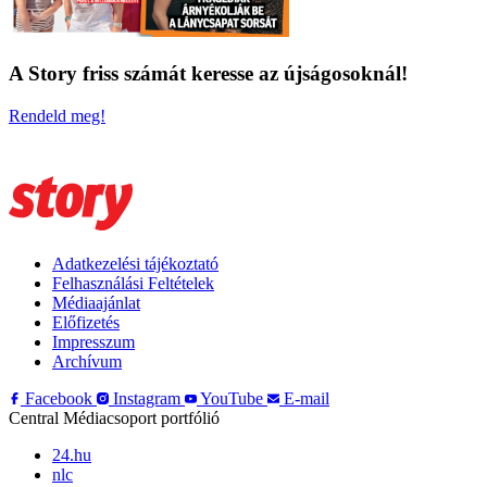
A Story friss számát keresse az újságosoknál!
Rendeld meg!
Adatkezelési tájékoztató
Felhasználási Feltételek
Médiaajánlat
Előfizetés
Impresszum
Archívum
Facebook
Instagram
YouTube
E-mail
Central Médiacsoport portfólió
24.hu
nlc