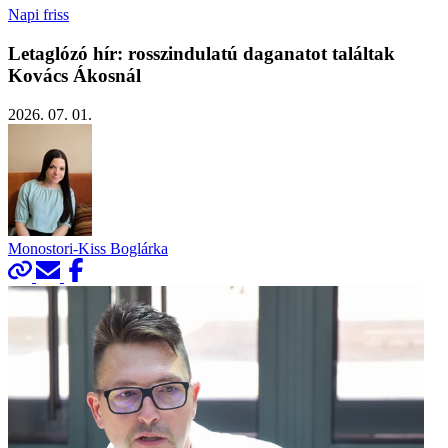
Napi friss
Letaglózó hír: rosszindulatú daganatot találtak
Kovács Ákosnál
2026. 07. 01.
Monostori-Kiss Boglárka