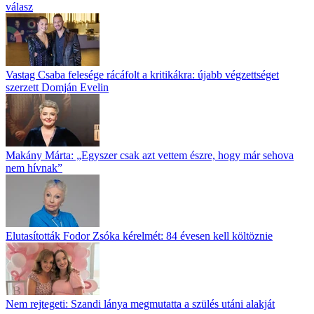
válasz
Vastag Csaba felesége rácáfolt a kritikákra: újabb végzettséget
szerzett Domján Evelin
Makány Márta: „Egyszer csak azt vettem észre, hogy már sehova
nem hívnak”
Elutasították Fodor Zsóka kérelmét: 84 évesen kell költöznie
Nem rejtegeti: Szandi lánya megmutatta a szülés utáni alakját