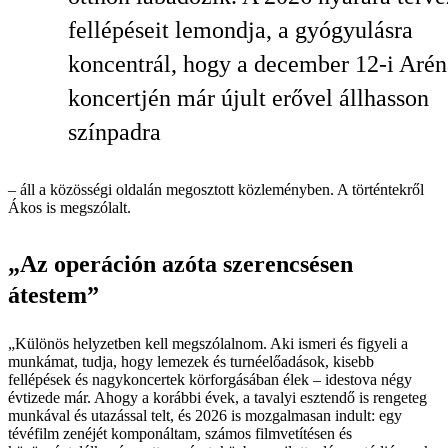
fellépéseit lemondja, a gyógyulásra
koncentrál, hogy a december 12-i Arén
koncertjén már újult erővel állhasson
színpadra
– áll a közösségi oldalán megosztott közleményben. A történtekről
Ákos is megszólalt.
„Az operáción azóta szerencsésen
átestem”
„Különös helyzetben kell megszólalnom. Aki ismeri és figyeli a
munkámat, tudja, hogy lemezek és turnéelőadások, kisebb
fellépések és nagykoncertek körforgásában élek – idestova négy
évtizede már. Ahogy a korábbi évek, a tavalyi esztendő is rengeteg
munkával és utazással telt, és 2026 is mozgalmasan indult: egy
tévéfilm zenéjét komponáltam, számos filmvetítésen és