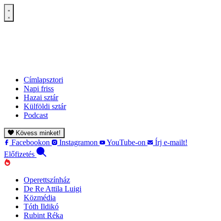
Címlapsztori
Napi friss
Hazai sztár
Külföldi sztár
Podcast
Kövess minket!
Facebookon
Instagramon
YouTube-on
Írj e-mailt!
Előfizetés
Operettszínház
De Re Attila Luigi
Közmédia
Tóth Ildikó
Rubint Réka