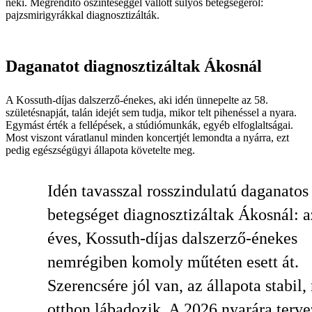
neki. Megrendítő őszinteséggel vallott súlyos betegségéről:
pajzsmirigyrákkal diagnosztizálták.
Daganatot diagnosztizáltak Ákosnál
A Kossuth-díjas dalszerző-énekes, aki idén ünnepelte az 58.
születésnapját, talán idejét sem tudja, mikor telt pihenéssel a nyara.
Egymást érték a fellépések, a stúdiómunkák, egyéb elfoglaltságai.
Most viszont váratlanul minden koncertjét lemondta a nyárra, ezt
pedig egészségügyi állapota követelte meg.
Idén tavasszal rosszindulatú daganatos
betegséget diagnosztizáltak Ákosnál: a
éves, Kossuth-díjas dalszerző-énekes
nemrégiben komoly műtéten esett át.
Szerencsére jól van, az állapota stabil,
otthon lábadozik. A 2026 nyarára terve