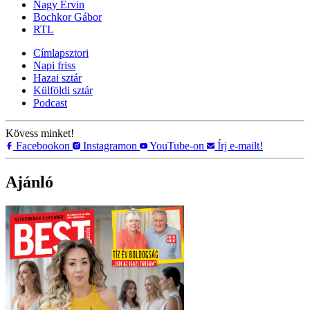
Nagy Ervin
Bochkor Gábor
RTL
Címlapsztori
Napi friss
Hazai sztár
Külföldi sztár
Podcast
Kövess minket!
Facebookon
Instagramon
YouTube-on
Írj e-mailt!
Ajánló