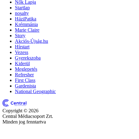
Nők Lapja
Startlap
nosalty
HáziPatika
Krémmánia
Marie Claire
Story
Akciós-Újság.hu
Hírstart
Vezess
Gyerekszoba
Kiderül
Meglepetés
Refresher
First Class
Gardenista
National Geographic
Copyright © 2026
Central Médiacsoport Zrt.
Minden jog fenntartva