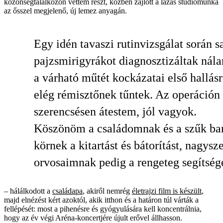
közönségtalálkozón vettem részt, közben zajlott a lázas stúdiómunka
az ősszel megjelenő, új lemez anyagán.
Egy idén tavaszi rutinvizsgálat során s
pajzsmirigyrákot diagnosztizáltak nála
a várható műtét kockázatai első hallás
elég rémisztőnek tűntek. Az operáción
szerencsésen átestem, jól vagyok.
Köszönöm a családomnak és a szűk bar
körnek a kitartást és bátorítást, nagysz
orvosaimnak pedig a rengeteg segítsége
– hálálkodott a
családapa
, akiről nemrég
életrajzi film is készült
,
majd elnézést kért azoktól, akik itthon és a határon túl várták a
fellépését: most a pihenésre és gyógyulására kell koncentrálnia,
hogy az év végi Aréna-koncertjére újult erővel állhasson.