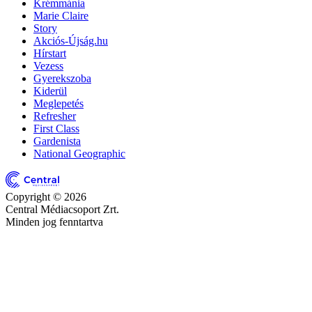
Krémmánia
Marie Claire
Story
Akciós-Újság.hu
Hírstart
Vezess
Gyerekszoba
Kiderül
Meglepetés
Refresher
First Class
Gardenista
National Geographic
Copyright © 2026
Central Médiacsoport Zrt.
Minden jog fenntartva