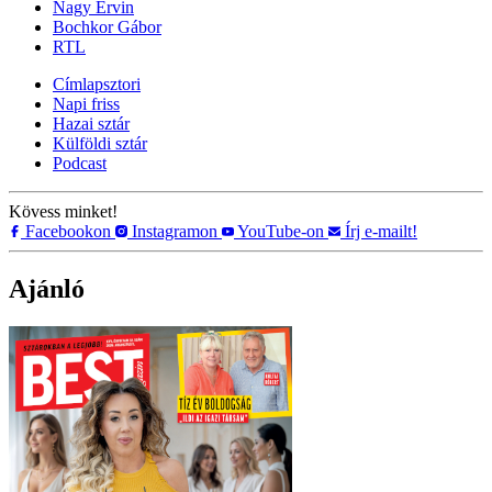
Nagy Ervin
Bochkor Gábor
RTL
Címlapsztori
Napi friss
Hazai sztár
Külföldi sztár
Podcast
Kövess minket!
Facebookon
Instagramon
YouTube-on
Írj e-mailt!
Ajánló