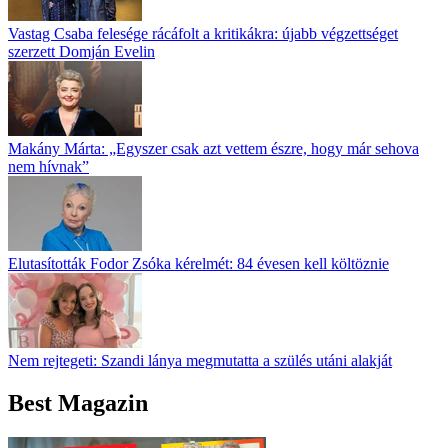
Vastag Csaba felesége rácáfolt a kritikákra: újabb végzettséget
szerzett Domján Evelin
Makány Márta: „Egyszer csak azt vettem észre, hogy már sehova
nem hívnak”
Elutasították Fodor Zsóka kérelmét: 84 évesen kell költöznie
Nem rejtegeti: Szandi lánya megmutatta a szülés utáni alakját
Best Magazin