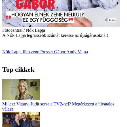
Fotocentral / Nők Lapja
A Nők Lapja legfrissebb számát keresse az újságárusoknál!
Nők Lapja
film
zene
Presser Gábor
Andy Vajna
Top cikkek
Mi lesz Vitányi Judit sorsa a TV2-nél? Megérkezett a hivatalos
válasz