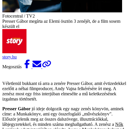
Fotocentral / TV2
Presser Gábor megírta az Elemi ösztön 3 zenéjét, de a film sosem
készült el
story.hu
Megosztás
Véletlenül bukkant rá arra a zenére Presser Gábor, amit évtizedekkel
ezelőtt a néhai filmproducer, Andy Vajna felkérésére írt meg. A
zenész most egy friss interjúban elmesélte a mű keletkezésének
izgalmas történetét.
Presser Gábor
jó ideje dolgozik egy nagy zenés könyvön, aminek
címe: a Munkakönyv, ami egy összefoglaló „művészkönyv”.
Először jelenik meg az összes dalszövege, illusztrációkkal,
lábjegyzetekkel, és minden száma meghallgatható. A zenész a
Nők