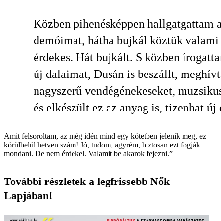
Közben pihenésképpen hallgatgattam a
demóimat, hátha bujkál köztük valami
érdekes. Hát bujkált. S közben írogatt
új dalaimat, Dusán is beszállt, meghív
nagyszerű vendég­énekeseket, muzsiku
és elkészült ez az anyag is, tizenhat új 
Amit felsoroltam, az még idén mind egy kötetben jelenik meg, ez
körülbelül hetven szám! Jó, tudom, agyrém, biztosan ezt fogják
mondani. De nem érdekel. Valamit be akarok fejezni.”
További részletek a legfrissebb Nők
Lapjában!