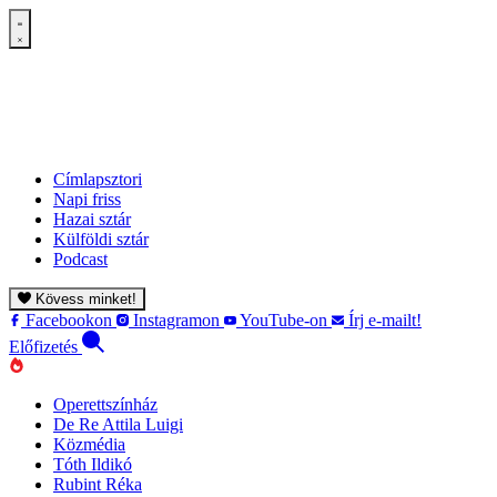
Címlapsztori
Napi friss
Hazai sztár
Külföldi sztár
Podcast
Kövess minket!
Facebookon
Instagramon
YouTube-on
Írj e-mailt!
Előfizetés
Operettszínház
De Re Attila Luigi
Közmédia
Tóth Ildikó
Rubint Réka