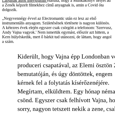
Lapjának adott interjújában
elárulta, hogy a Munkakönyv helyet ad
a Zenék képzelt filmekhez című anyagnak is, amin a Covid óta
dolgozik.
„Negyvennégy évvel az Electromantic után ez lesz az első
instrumentális anyagom. Születésének története is nagyon különös.
A kétezres évek elején egyszer csak csörgött a telefonom: 'Szervusz,
Andy Vajna vagyok.' Nem ismertük egymást, először azt hittem, a
Kern hülyéskedik, mert ő bárkit tud utánozni, de láttam, hogy angol
a szám.
Kiderült, hogy Vajna épp Londonban vo
produceri csapatával, az Elemi ösztön 
bemutatóján, és úgy döntöttek, engem
kérnek fel a folytatás kísérőzenéjére.
Megírtam, elküldtem. Egy hónap ném
csönd. Egyszer csak felhívott Vajna, h
sorry, nagyon tetszett nekik a zene, cs