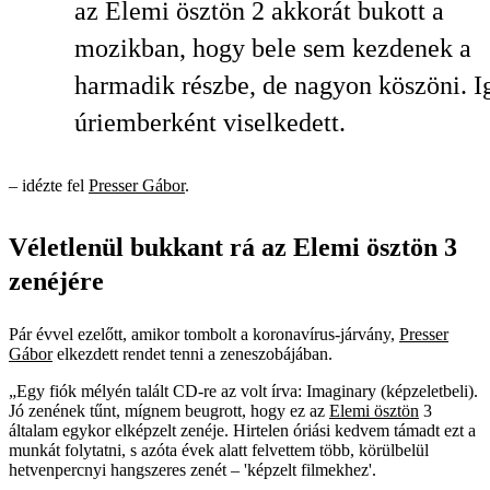
az Elemi ösztön 2 akkorát bukott a
mozikban, hogy bele sem kezdenek a
harmadik részbe, de nagyon köszöni. I
úriemberként viselkedett.
– idézte fel
Presser Gábor
.
Véletlenül bukkant rá az Elemi ösztön 3
zenéjére
Pár évvel ezelőtt, amikor tombolt a koronavírus-járvány,
Presser
Gábor
elkezdett rendet tenni a zeneszobájában.
„Egy fiók mélyén talált CD-re az volt írva: Imaginary (képzeletbeli).
Jó zenének tűnt, mígnem beugrott, hogy ez az
Elemi ösztön
3
általam egykor elképzelt zenéje. Hirtelen óriási kedvem támadt ezt a
munkát folytatni, s azóta évek alatt felvettem több, körülbelül
hetvenpercnyi hangszeres zenét – 'képzelt filmekhez'.