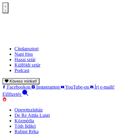
Címlapsztori
Napi friss
Hazai sztár
Külföldi sztár
Podcast
Kövess minket!
Facebookon
Instagramon
YouTube-on
Írj e-mailt!
Előfizetés
Operettszínház
De Re Attila Luigi
Közmédia
Tóth Ildikó
Rubint Réka