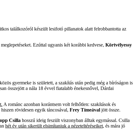
os találkozóról készült lesifotó pillanatok alatt felrobbantotta az
 meglepetéseket. Ezúttal ugyanis két korábbi kedvese,
Körtvélyessy
özös gyermeke is született, a szakítás után pedig még a bíróságon is
an összejött a nála 18 évvel fiatalabb énekesnővel, Dárdai
t.
A románc azonban korántsem volt felhőtlen: szakítások és
, hiszen rövidesen egyik táncosával,
Frey Tímeával
jött össze.
opp Csilla
hosszú ideig feszült viszonyban álltak egymással. Csilla
ban
hét év után sikerült elsimítaniuk a nézeteltéréseiket
, és mára jó