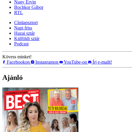
Nagy Ervin
Bochkor Gábor
RTL
Címlapsztori
Napi friss
Hazai sztár
Külföldi sztár
Podcast
Kövess minket!
Facebookon
Instagramon
YouTube-on
Írj e-mailt!
Ajánló