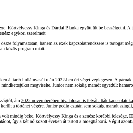
e, Körtvélyessy Kinga és Dárdai Blanka együtt ült be beszélgetni. A titk
zenész egykori szerelmeit.
össze folyamatosan, hanem az exek kapcsolatrendszere is tartogat még
lan közös program miatt.
en át tartó hullámvasút után 2022-ben ért véget véglegesen. A párnak k
ás mindkettejüket megviselte, Junior nem sokáig maradt egyedül: hamaros
sságtól, ám
2022 novemberében hivatalosan is felvállalták kapcsolatuka
erült a történet végére.
Junior pedig ezután sem sokáig maradt szingli
m volt mindig béke
. Körtvélyessy Kinga és a zenész korábbi felesége,
H
aládot, így a két nő között éveken át tartott a hidegháború. Végül azon