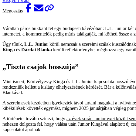
Kisgyőri Kata
Megosztás
Váratlan páros bukkant fel egy budapesti kávézóban: L.L. Junior két ex
internetet, a kommentelők pedig máris találgatják, mi kötheti össze a 
Úgy tűnik,
L.L. Junior
körül nemcsak a szerelmi szálak kuszálódnak 
Kinga
és
Dárdai Blanka
került reflektorfénybe, méghozzá egy várat
„Tiszta csajok bosszúja”
Mint ismert, Körtvélyessy Kinga és L.L. Junior kapcsolata hosszú évek
rendezniük kellett a kislány elhelyezésének kérdését. Bár a különvál
Blankával.
A szerelmesek kezdetben igyekeztek távol tartani magukat a nyilváno
kibékülések követték egymást, mígnem 2025 januárjában végleg pont k
A történetet tovább színezi, hogy
az évek során Junior exei között se
nehezen dolgozta fel, hogy válása után Junior Kingával alapított új cs
kapcsolatot ápolnak.