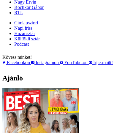
Nagy Ervin
Bochkor Gábor
RTL
Címlapsztori
Napi friss
Hazai sztár
Külföldi sztár
Podcast
Kövess minket!
Facebookon
Instagramon
YouTube-on
Írj e-mailt!
Ajánló