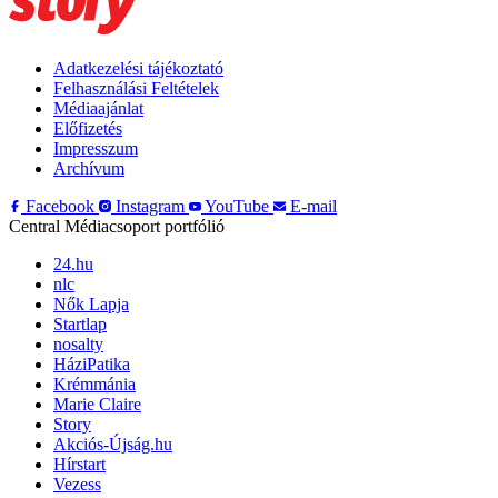
Adatkezelési tájékoztató
Felhasználási Feltételek
Médiaajánlat
Előfizetés
Impresszum
Archívum
Facebook
Instagram
YouTube
E-mail
Central Médiacsoport portfólió
24.hu
nlc
Nők Lapja
Startlap
nosalty
HáziPatika
Krémmánia
Marie Claire
Story
Akciós-Újság.hu
Hírstart
Vezess