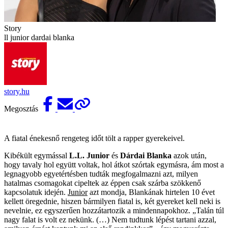
Story
ll junior dardai blanka
story.hu
Megosztás
A fiatal énekesnő rengeteg időt tölt a rapper gyerekeivel.
Kibékült egymással
L.L. Junior
és
Dárdai Blanka
azok után,
hogy tavaly hol együtt voltak, hol átkot szórtak egymásra, ám most a
legnagyobb egyetértésben tudták megfogalmazni azt, milyen
hatalmas csomagokat cipeltek az éppen csak szárba szökkenő
kapcsolatuk idején.
Junior
azt mondja, Blankának hirtelen 10 évet
kellett öregednie, hiszen bármilyen fiatal is, két gyereket kell neki is
nevelnie, ez egyszerűen hozzátartozik a mindennapokhoz. „Talán túl
nagy falat is volt ez nekünk. (…) Nem tudtunk lépést tartani azzal,