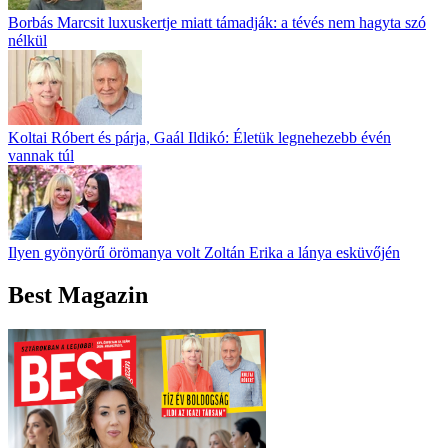
Borbás Marcsit luxuskertje miatt támadják: a tévés nem hagyta szó
nélkül
Koltai Róbert és párja, Gaál Ildikó: Életük legnehezebb évén
vannak túl
Ilyen gyönyörű örömanya volt Zoltán Erika a lánya esküvőjén
Best Magazin