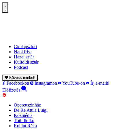
Címlapsztori
Napi friss
Hazai sztár
Külföldi sztár
Podcast
Kövess minket!
Facebookon
Instagramon
YouTube-on
Írj e-mailt!
Előfizetés
Operettszínház
De Re Attila Luigi
Közmédia
Tóth Ildikó
Rubint Réka