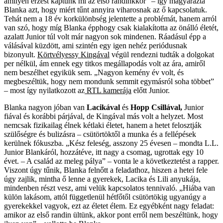
amilyen érzést kaptunk mi az első randinkkor” – így magyarázta
Blanka azt, hogy miért tűnt annyira viharosnak az ő kapcsolatuk.
Tehát nem a 18 év korkülönbség jelentette a problémát, hanem arról
van szó, hogy míg Blanka épphogy csak kialakította az önálló életét,
azalatt Junior túl volt már nagyon sok mindenen. Ráadásul épp a
válásával küzdött, ami szintén egy igen nehéz periódusnak
bizonyult.
Körtvélyessy Kingával
végül rendezni tudták a dolgokat
per nélkül, ám ennek egy titkos megállapodás volt az ára, amiről
nem beszélhet egyikük sem. „Nagyon kemény év volt, és
megbeszéltük, hogy nem mondunk semmit egymásról soha többet”
– most így nyilatkozott az
RTL kamerája
előtt Junior.
Blanka nagyon jóban van
Lacikával
és
Hopp Csillával,
Junior
fiával és korábbi párjával, de Kingával más volt a helyzet. Most
nemcsak fizikailag élnek kétlaki életet, hanem a hetet felosztják
szülőségre és bulizásra – csütörtöktől a munka és a fellépések
kerülnek fókuszba. „Kész feleség, asszony 25 évesen – mondta L.L.
Junior Blankáról, hozzátéve, itt nagy a csomag, ugrottak egy 10
évet. – A család az meleg pálya” – vonta le a következtetést a rapper.
Viszont úgy tűnik, Blanka felnőtt a feladathoz, hiszen a hetei fele
úgy zajlik, mintha ő lenne a gyerekek, Lacika és Lili anyukája,
mindenben részt vesz, ami velük kapcsolatos tennivaló. „Hiába van
külön lakásom, attól függetlenül hétfőtől csütörtökig ugyanúgy a
gyerekekkel vagyok, ezt az életet élem. Ez egyébként nagy feladat:
amikor az első randin ültünk, akkor pont erről nem beszéltünk, hogy