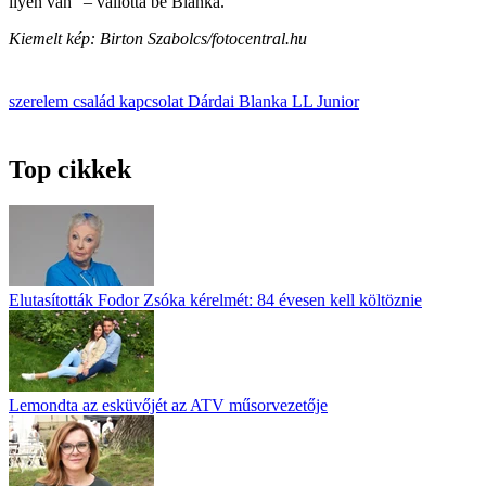
ilyen van” – vallotta be Blanka.
Kiemelt kép: Birton Szabolcs/fotocentral.hu
szerelem
család
kapcsolat
Dárdai Blanka
LL Junior
Top cikkek
Elutasították Fodor Zsóka kérelmét: 84 évesen kell költöznie
Lemondta az esküvőjét az ATV műsorvezetője