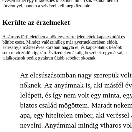
évesen ismét egy újrakezdés küszöbén áll – csak ezúttal nem a
törvénnyel, hanem a szívével kell megküzdenie.
Kerülte az érzelmeket
A sármos férfi életében a nők egyszerre jelentettek kapaszkodót és
bűnbe esést
. Mindez valószínűleg már gyermekkorában eldőlt.
Édesanyja másfél éves korában hagyta el, és kapcsolatuk később
sem rendeződött igazán. Évtizedeken át alig beszéltek egymással, a
találkozások pedig gyakran újabb sebeket okoztak.
Az elcsúszásomban nagy szerepük volt
nőknek. Az anyámnak is, aki másfél é
lelépett, és így nem volt egy minta, eg
biztos család mögöttem. Maradt neke
apa, egy hiteltelen ember, aki veréssel 
nevelni. Anyámmal mindig viharos vol