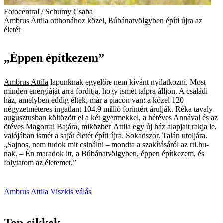
Fotocentral / Schumy Csaba
Ambrus Attila otthonához közel, Búbánatvölgyben építi újra az
életét
„Éppen építkezem”
Ambrus Attila
lapunknak egyelőre nem kívánt nyilatkozni. Most
minden energiáját arra fordítja, hogy ismét talpra álljon. A családi
ház, amelyben eddig éltek, már a piacon van: a közel 120
négyzetméteres ingatlant 104,9 millió forintért árulják. Réka tavaly
augusztusban költözött el a két gyermekkel, a hétéves Annával és az
ötéves Magorral Bajára, miközben Attila egy új ház alapjait rakja le,
valójában ismét a saját életét építi újra. Sokadszor. Talán utoljára.
„Sajnos, nem tudok mit csinálni – mondta a szakításáról az rtl.hu-
nak. – Én maradok itt, a Búbánatvölgyben, éppen építkezem, és
folytatom az életemet.”
Ambrus Attila
Viszkis
válás
Top cikkek