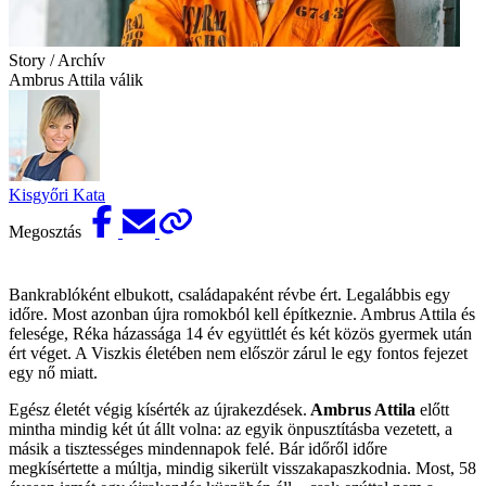
Story / Archív
Ambrus Attila válik
Kisgyőri Kata
Megosztás
Bankrablóként elbukott, családapaként révbe ért. Legalábbis egy
időre. Most azonban újra romokból kell építkeznie. Ambrus Attila és
felesége, Réka házassága 14 év együttlét és két közös gyermek után
ért véget. A Viszkis életében nem először zárul le egy fontos fejezet
egy nő miatt.
Egész életét végig kísérték az újrakezdések.
Ambrus Attila
előtt
mintha mindig két út állt volna: az egyik önpusztításba vezetett, a
másik a tisztességes mindennapok felé. Bár időről időre
megkísértette a múltja, mindig sikerült visszakapaszkodnia. Most, 58