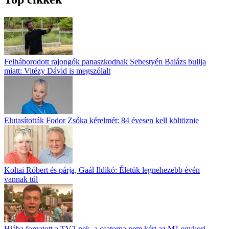
Felháborodott rajongók panaszkodnak Sebestyén Balázs bulija
miatt: Vitézy Dávid is megszólalt
Elutasították Fodor Zsóka kérelmét: 84 évesen kell költöznie
Koltai Róbert és párja, Gaál Ildikó: Életük legnehezebb évén
vannak túl
Hiába forgatott a TV2-nek, a csatorna nem kért az M1 egykori