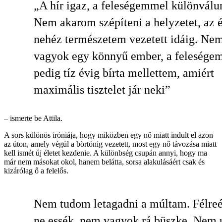
„A hír igaz, a feleségemmel különválu
Nem akarom szépíteni a helyzetet, az 
nehéz természetem vezetett idáig. Ne
vagyok egy könnyű ember, a felesége
pedig tíz évig bírta mellettem, amiért
maximális tisztelet jár neki”
– ismerte be Attila.
A sors különös iróniája, hogy miközben egy nő miatt indult el azon
az úton, amely végül a börtönig vezetett, most egy nő távozása miatt
kell ismét új életet kezdenie. A különbség csupán annyi, hogy ma
már nem másokat okol, hanem belátta, sorsa alakulásáért csak és
kizárólag ő a felelős.
Nem tudom letagadni a múltam. Félreé
ne essék, nem vagyok rá büszke. Nem 