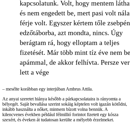
kapcsolatunk. Volt, hogy mentem látha
és nem engedett be, mert pasi volt nála
férje volt. Egyszer kértem tőle zsebpén
edzőtáborba, azt mondta, nincs. Úgy
berágtam rá, hogy elloptam a teljes
fizetését. Már több mint tíz éve nem be
apámmal, de akkor felhívta. Persze ver
lett a vége
– mesélte korábban egy interjúban Ambrus Attila.
Az anyai szeretet hiánya később a párkapcsolataira is rányomta a
bélyegét. Saját bevallása szerint sokáig képtelen volt igazán kötődni,
inkább használta a nőket, mintsem bízott volna bennük. A
kilencvenes években például félmillió forintot fizetett egy kósza
szexért, és éveken át tudatosan kerülte a mélyebb érzelmeket.