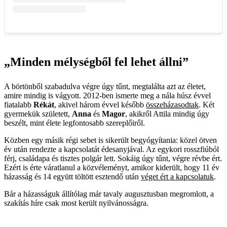
„Minden mélységből fel lehet állni”
A börtönből szabadulva végre úgy tűnt, megtalálta azt az életet,
amire mindig is vágyott. 2012-ben ismerte meg a nála húsz évvel
fiatalabb
Rékát
, akivel három évvel később
összeházasodtak
. Két
gyermekük született,
Anna
és
Magor
, akikről Attila mindig úgy
beszélt, mint élete legfontosabb szereplőiről.
Közben egy másik régi sebet is sikerült begyógyítania: közel ötven
év után rendezte a kapcsolatát édesanyjával. Az egykori rosszfiúból
férj, családapa és tisztes polgár lett. Sokáig úgy tűnt, végre révbe ért.
Ezért is érte váratlanul a közvéleményt, amikor kiderült, hogy 11 év
házasság és 14 együtt töltött esztendő után
véget ért a kapcsolatuk
.
Bár a házasságuk állítólag már tavaly augusztusban megromlott, a
szakítás híre csak most került nyilvánosságra.