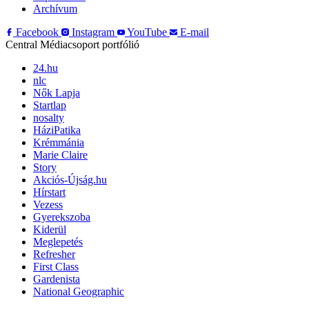
Archívum
Facebook
Instagram
YouTube
E-mail
Central Médiacsoport portfólió
24.hu
nlc
Nők Lapja
Startlap
nosalty
HáziPatika
Krémmánia
Marie Claire
Story
Akciós-Újság.hu
Hírstart
Vezess
Gyerekszoba
Kiderül
Meglepetés
Refresher
First Class
Gardenista
National Geographic