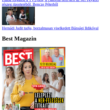
részeg riporteréből, Bencze Péterből
Hernádi Judit tudja, borzalmasan viselkedett Bánsági Ildikóval
Best Magazin