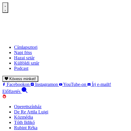
Címlapsztori
Napi friss
Hazai sztár
Külföldi sztár
Podcast
Kövess minket!
Facebookon
Instagramon
YouTube-on
Írj e-mailt!
Előfizetés
Operettszínház
De Re Attila Luigi
Közmédia
Tóth Ildikó
Rubint Réka