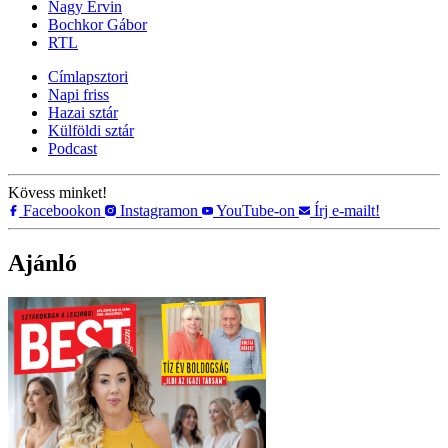
Nagy Ervin
Bochkor Gábor
RTL
Címlapsztori
Napi friss
Hazai sztár
Külföldi sztár
Podcast
Kövess minket!
Facebookon
Instagramon
YouTube-on
Írj e-mailt!
Ajánló