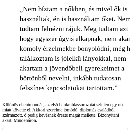
„Nem bíztam a nőkben, és mivel ők is
használtak, én is használtam őket. Ne
tudtam felnézni rájuk. Meg tudtam azt 
hogy egyszer úgyis elkapnak, nem aka
komoly érzelmekbe bonyolódni, még 
találkoztam is jólelkű lányokkal, nem
akartam a jövendőbeli gyerekeimet a
börtönből nevelni, inkább tudatosan
felszínes kapcsolatokat tartottam.”
Különös ellentmondás, az első bankrablássorozatát szintén egy nő
miatt követte el. Akkori szerelme jómódú, diplomás családból
származott, ő pedig kevésnek érezte magát mellette. Bizonyítani
akart. Mindenáron.