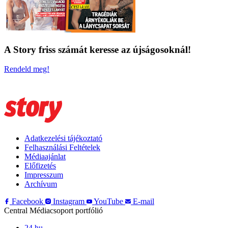
A Story friss számát keresse az újságosoknál!
Rendeld meg!
Adatkezelési tájékoztató
Felhasználási Feltételek
Médiaajánlat
Előfizetés
Impresszum
Archívum
Facebook
Instagram
YouTube
E-mail
Central Médiacsoport portfólió
24.hu