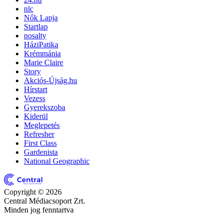
nlc
Nők Lapja
Startlap
nosalty
HáziPatika
Krémmánia
Marie Claire
Story
Akciós-Újság.hu
Hírstart
Vezess
Gyerekszoba
Kiderül
Meglepetés
Refresher
First Class
Gardenista
National Geographic
Copyright © 2026
Central Médiacsoport Zrt.
Minden jog fenntartva