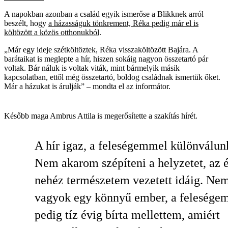
A napokban azonban a család egyik ismerőse a Blikknek arról
beszélt, hogy
a házasságuk tönkrement, Réka pedig már el is
költözött a közös otthonukból
.
„Már egy ideje szétköltöztek, Réka visszaköltözött Bajára. A
barátaikat is meglepte a hír, hiszen sokáig nagyon összetartó pár
voltak. Bár náluk is voltak viták, mint bármelyik másik
kapcsolatban, ettől még összetartó, boldog családnak ismertük őket.
Már a házukat is árulják” – mondta el az informátor.
Később maga Ambrus Attila is megerősítette a szakítás hírét.
A hír igaz, a feleségemmel különválun
Nem akarom szépíteni a helyzetet, az 
nehéz természetem vezetett idáig. Ne
vagyok egy könnyű ember, a felesége
pedig tíz évig bírta mellettem, amiért