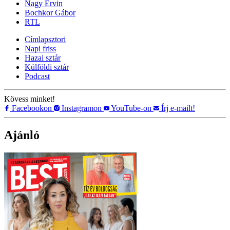
Nagy Ervin
Bochkor Gábor
RTL
Címlapsztori
Napi friss
Hazai sztár
Külföldi sztár
Podcast
Kövess minket!
Facebookon
Instagramon
YouTube-on
Írj e-mailt!
Ajánló