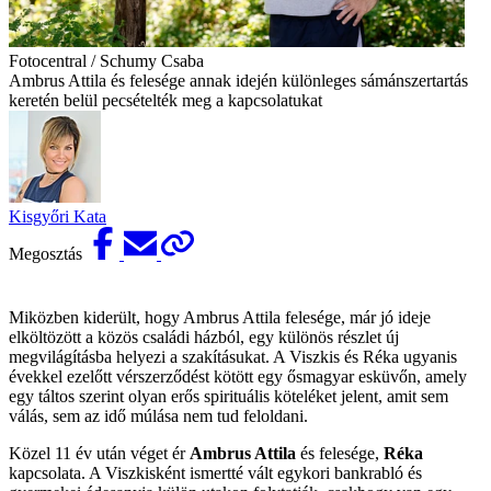
Fotocentral / Schumy Csaba
Ambrus Attila és felesége annak idején különleges sámánszertartás
keretén belül pecsételték meg a kapcsolatukat
Kisgyőri Kata
Megosztás
Miközben kiderült, hogy Ambrus Attila felesége, már jó ideje
elköltözött a közös családi házból, egy különös részlet új
megvilágításba helyezi a szakításukat. A Viszkis és Réka ugyanis
évekkel ezelőtt vérszerződést kötött egy ősmagyar esküvőn, amely
egy táltos szerint olyan erős spirituális köteléket jelent, amit sem
válás, sem az idő múlása nem tud feloldani.
Közel 11 év után véget ér
Ambrus Attila
és felesége,
Réka
kapcsolata. A Viszkisként ismertté vált egykori bankrabló és