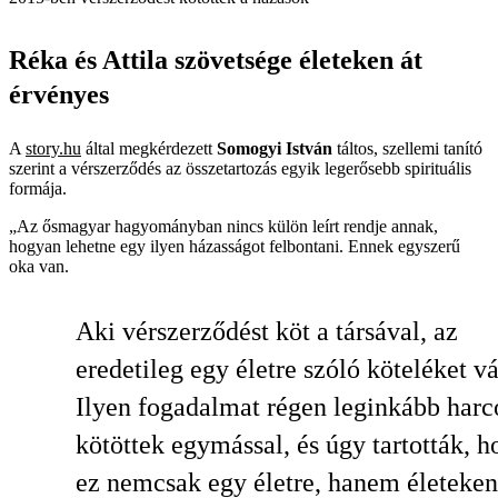
Réka és Attila szövetsége életeken át
érvényes
A
story.hu
által megkérdezett
Somogyi István
táltos, szellemi tanító
szerint a vérszerződés az összetartozás egyik legerősebb spirituális
formája.
„Az ősmagyar hagyományban nincs külön leírt rendje annak,
hogyan lehetne egy ilyen házasságot felbontani. Ennek egyszerű
oka van.
Aki vérszerződést köt a társával, az
eredetileg egy életre szóló köteléket vá
Ilyen fogadalmat régen leginkább harc
kötöttek egymással, és úgy tartották, h
ez nemcsak egy életre, hanem életeken 