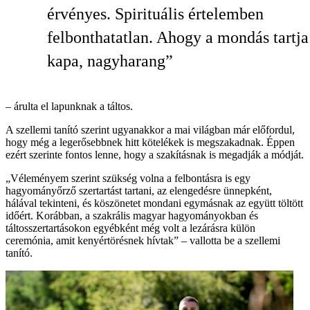
érvényes. Spirituális értelemben
felbonthatatlan. Ahogy a mondás tartja
kapa, nagyharang”
– árulta el lapunknak a táltos.
A szellemi tanító szerint ugyanakkor a mai világban már előfordul,
hogy még a legerősebbnek hitt kötelékek is megszakadnak. Éppen
ezért szerinte fontos lenne, hogy a szakításnak is megadják a módját.
„Véleményem szerint szükség volna a felbontásra is egy
hagyományőrző szertartást tartani, az elengedésre ünnepként,
hálával tekinteni, és köszönetet mondani egymásnak az együtt töltött
időért. Korábban, a szakrális magyar hagyományokban és
táltosszertartásokon egyébként még volt a lezárásra külön
ceremónia, amit kenyértörésnek hívtak” – vallotta be a szellemi
tanító.