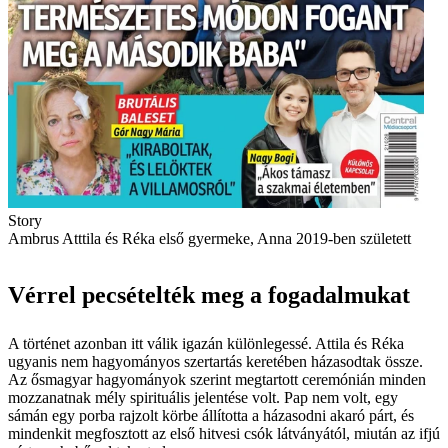
Story
Ambrus Atttila és Réka első gyermeke, Anna 2019-ben született
Vérrel pecsételték meg a fogadalmukat
A történet azonban itt válik igazán különlegessé. Attila és Réka
ugyanis nem hagyományos szertartás keretében házasodtak össze.
Az ősmagyar hagyományok szerint megtartott ceremónián minden
mozzanatnak mély spirituális jelentése volt. Pap nem volt, egy
sámán egy porba rajzolt körbe állította a házasodni akaró párt, és
mindenkit megfosztott az első hitvesi csók látványától, miután az ifjú