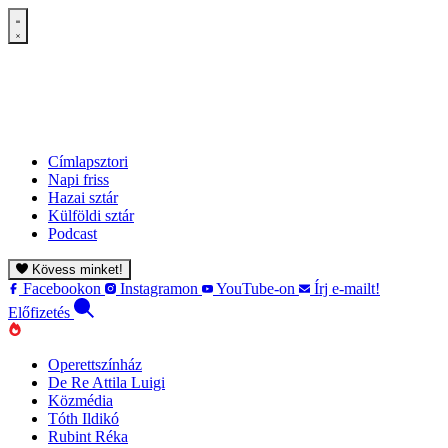
Címlapsztori
Napi friss
Hazai sztár
Külföldi sztár
Podcast
Kövess minket!
Facebookon
Instagramon
YouTube-on
Írj e-mailt!
Előfizetés
Operettszínház
De Re Attila Luigi
Közmédia
Tóth Ildikó
Rubint Réka