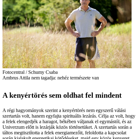
Fotocentral / Schumy Csaba
Ambrus Attila nem tagadja: nehéz természete van
A kenyértörés sem oldhat fel mindent
A régi hagyományok szerint a kenyértörés nem egyszerű válási
szertartás volt, hanem egyfajta spirituális lezárás. Célja az volt, hogy
a felek elengedjék a haragot, békében váljanak el egymástól, és az
Univerzum előtt is lezárják közös történetüket. A szertartás során a
táltos megtisztította a felek energiamezőit, feloldotta a kapcsolat
során kialakult energetikai kötődéseket, majd egy közös kenyeret