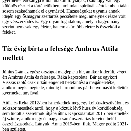
gyermekei édesanyja külön utakon folytatják, csakhogy van egy
különös részlet a történetükben, ami miatt spirituális értelemben talán
sosem szakadhatnak el egymástól. Házasságukat ugyanis annak
idején egy ősmagyar szertartás pecsételte meg, amelynek része volt
egy vérszerződés is. Egy olyan fogadalom, amely a hagyomány
szerint nemcsak egy életre, hanem akár több életre is összeköti a
feleket.
Tíz évig bírta a felesége Ambrus Attila
mellett
Június 2-án az egész országot meglepte a hír, amikor kiderült,
véget
ért Ambrus Attila és felesége, Réka kapcsolata
. Bár az egykori
Viszkis rabló csak ritkán engedett betekintést a magánéletébe,
amikor mégis megtette, mindig harmonikus pár benyomását keltették
gyermekei anyjával.
Attila és Réka 2012-ben ismerkedtek meg egy kolbászfesztiválon, és
sokszor meséltek arról, hogy a köztük lévő húsz év korkülönbség
sem tudott a szerelmük útjába állni. Kapcsolatukat 2015-ben emelték
új szintre, amikor egy ősmagyar sámánszertartás keretén belül
összeházasodtak.
Lányuk, Anna 2019-ben, fiuk, Magor pedig 2021-
ben született
.