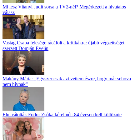
Mi lesz Vitányi Judit sorsa a TV2-nél? Megérkezett a hivatalos
válasz
Vastag Csaba felesége rácáfolt a kritikákra: újabb végzettséget
szerzett Domján Evelin
Makány Márta: „Egyszer csak azt vettem észre, hogy már sehova
nem hívnak”
Elutasították Fodor Zsóka kérelmét: 84 évesen kell költöznie