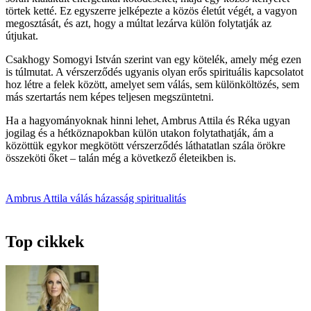
törtek ketté. Ez egyszerre jelképezte a közös életút végét, a vagyon
megosztását, és azt, hogy a múltat lezárva külön folytatják az
útjukat.
Csakhogy Somogyi István szerint van egy kötelék, amely még ezen
is túlmutat. A vérszerződés ugyanis olyan erős spirituális kapcsolatot
hoz létre a felek között, amelyet sem válás, sem különköltözés, sem
más szertartás nem képes teljesen megszüntetni.
Ha a hagyományoknak hinni lehet, Ambrus Attila és Réka ugyan
jogilag és a hétköznapokban külön utakon folytathatják, ám a
közöttük egykor megkötött vérszerződés láthatatlan szála örökre
összeköti őket – talán még a következő életeikben is.
Ambrus Attila
válás
házasság
spiritualitás
Top cikkek