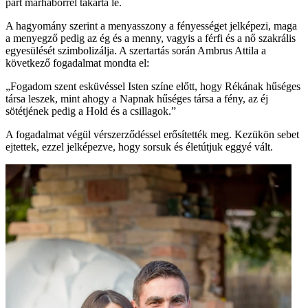
párt marhabőrrel takarta le.
A hagyomány szerint a menyasszony a fényességet jelképezi, maga
a menyegző pedig az ég és a menny, vagyis a férfi és a nő szakrális
egyesülését szimbolizálja. A szertartás során Ambrus Attila a
következő fogadalmat mondta el:
„Fogadom szent esküvéssel Isten színe előtt, hogy Rékának hűséges
társa leszek, mint ahogy a Napnak hűséges társa a fény, az éj
sötétjének pedig a Hold és a csillagok.”
A fogadalmat végül vérszerződéssel erősítették meg. Kezükön sebet
ejtettek, ezzel jelképezve, hogy sorsuk és életútjuk eggyé vált.