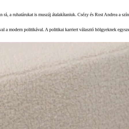
an rá, a ruhatárukat is muszáj átalakítaniuk. Csézy és Rost Andrea a sz
al a modern politikával. A politikai karriert választó hölgyeknek egysz