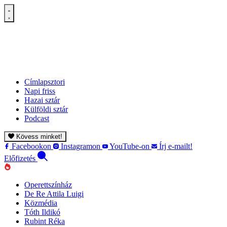
Címlapsztori
Napi friss
Hazai sztár
Külföldi sztár
Podcast
Kövess minket!
Facebookon
Instagramon
YouTube-on
Írj e-mailt!
Előfizetés
Operettszínház
De Re Attila Luigi
Közmédia
Tóth Ildikó
Rubint Réka