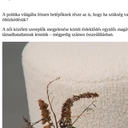
A politika világába frissen belépőknek része az is, hogy ha szükség v
öltözkédésük?
A női közéleti szereplők megjelenése körüli érdeklődés egyidős magáv
támadhatatlannak lenniük – mégpedig számos összeállításban.