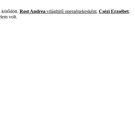
 kötődött.
Rost Andrea
világhírű operaénekesként
,
Csézi Erzsébet
,
lem volt.