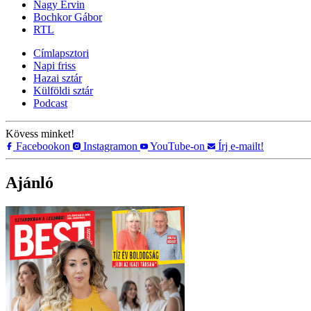
Nagy Ervin
Bochkor Gábor
RTL
Címlapsztori
Napi friss
Hazai sztár
Külföldi sztár
Podcast
Kövess minket!
Facebookon
Instagramon
YouTube-on
Írj e-mailt!
Ajánló