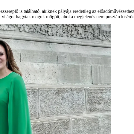
zszereplő is található, akiknek pályája eredetileg az előadóművészethez
an világot hagytak maguk mögött, ahol a megjelenés nem pusztán kísérőe