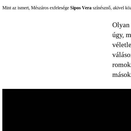
Mint az ismert, Mészáros exfelesége
Sipos Vera
színésznő, akivel köze
Olyan 
úgy, m
véletl
váláso
romoko
mások