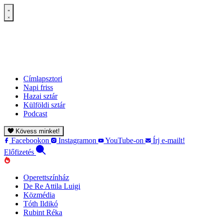
Címlapsztori
Napi friss
Hazai sztár
Külföldi sztár
Podcast
Kövess minket!
Facebookon
Instagramon
YouTube-on
Írj e-mailt!
Előfizetés
Operettszínház
De Re Attila Luigi
Közmédia
Tóth Ildikó
Rubint Réka