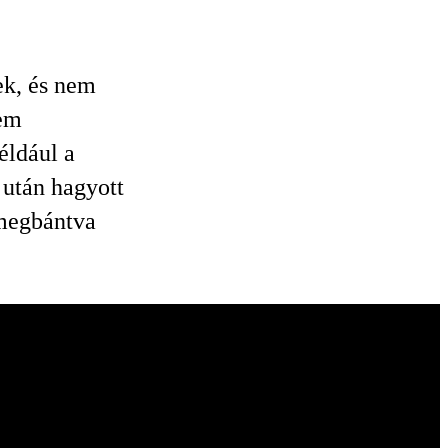
ek, és nem
nem
éldául a
 után hagyott
 megbántva