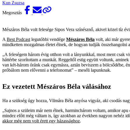
Kun Zsuzsa
Megosztás
Mészáros Béla volt felesége Sipos Vera színésznő, akivel közel tíz évig
A
Best Podcast
legutóbbi vendége
Mészáros Béla
volt, aki már gyere
mindketten mozgalmas életet élnek, de hogyan tudják összehangolni 
„A feleségem három évig otthon volt a lányunkkal, most ment csak v
háttérbe szorítottam a munkát. Reggeltől estig együtt voltunk, amine
van két-három óránk csak egymásra, aztán beviszem a bölcsődébe, én 
próbálom nem elővenni a telefonomat” – meséli lapunknak.
Ez vezetett Mészáros Béla válásához
Ha a szükség úgy hozza, Vilmára Béla anyósa vigyáz, aki csodás n
„Sajnos a szüleim már nem élnek, harminchárom voltam, amikor apu elm
mindez előtt még váltam is, így azokban az években nagyon nehéz idős
akkor még nem volt érett egy házassághoz
.