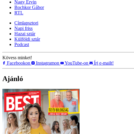
Nagy Ervin
Bochkor Gábor
RTL
Címlapsztori
Napi friss
Hazai sztár
Külföldi sztár
Podcast
Kövess minket!
Facebookon
Instagramon
YouTube-on
Írj e-mailt!
Ajánló