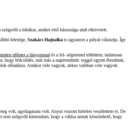
szégyelli a hibákat, amiket első házassága alatt elkövetett.
sőbbi
felesége,
Szakács Hajnalka
is ugyanezt a pályát választja. Így
minden időmet a lányommal
és a fel- ségemmel töltöttem, tudatosan
ost, hogy bölcsődés, már más a napirendünk: reggel együtt ébredünk,
ulok előadásra. Amikor vele vagyok, akkor valóban vele vagyok:
g volt, agydaganata volt. Anyut viszont hirtelen veszítettem el. De
azt sem szégyelli kimondani, hogy a válása annak köszönhető, hogy