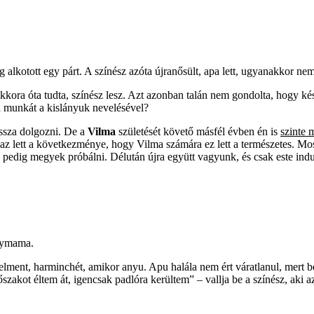
 alkotott egy párt. A színész azóta újranősült, apa lett, ugyanakkor nem 
kkora óta tudta, színész lesz. Azt azonban talán nem gondolta, hogy ké
a munkát a kislányuk nevelésével?
issza dolgozni. De a
Vilma
születését követő másfél évben én is
szinte 
k az lett a következménye, hogy Vilma számára ez lett a természetes. M
pedig megyek próbálni. Délután újra együtt vagyunk, és csak este ind
agymama.
ent, harminchét, amikor anyu. Apu halála nem ért váratlanul, mert bete
zakot éltem át, igencsak padlóra kerültem” – vallja be a színész, aki 