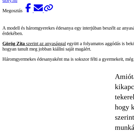
story.hu
Megosztás
A modell és háromgyerekes édesanya egy interjúban beszélt az anyaságg
érdekében.
Görö
g
Z
i
ta
szerint az anyasággal
együtt a folyamatos aggódás is bekö
hogyan tanult meg jobban kiállni saját magáért.
Háromgyermekes édesanyaként ma is sokszor félti a gyermekeit, még a
Amióta
kikapc
teker
hogy k
szerin
munká