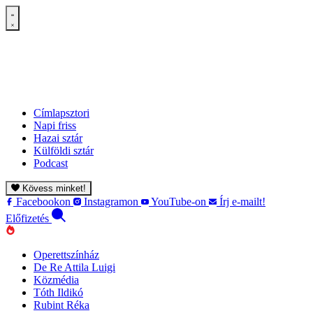
Címlapsztori
Napi friss
Hazai sztár
Külföldi sztár
Podcast
Kövess minket!
Facebookon
Instagramon
YouTube-on
Írj e-mailt!
Előfizetés
Operettszínház
De Re Attila Luigi
Közmédia
Tóth Ildikó
Rubint Réka