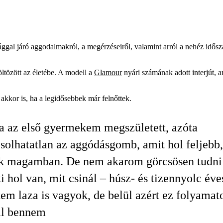
al járó aggodalmakról, a megérzéseiről, valamint arról a nehéz időszakr
ltözött az életébe. A modell a
Glamour
nyári számának adott interjút, am
kkor is, ha a legidősebbek már felnőttek.
 az első gyermekem megszületett, azóta
solhatatlan az aggódásgomb, amit hol feljebb,
ek magamban. De nem akarom görcsösen tudni
i hol van, mit csinál – húsz- és tizennyolc éve
tem laza is vagyok, de belül azért ez folyamat
l bennem