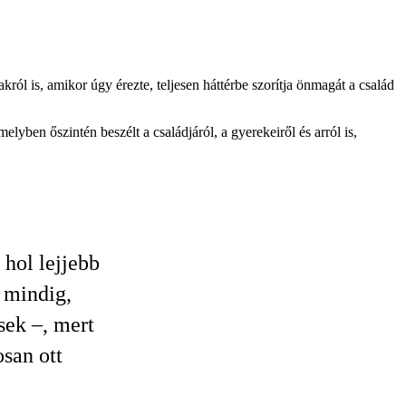
ól is, amikor úgy érezte, teljesen háttérbe szorítja önmagát a család
elyben őszintén beszélt a családjáról, a gyerekeiről és arról is,
 hol lejjebb
 mindig,
sek –, mert
osan ott