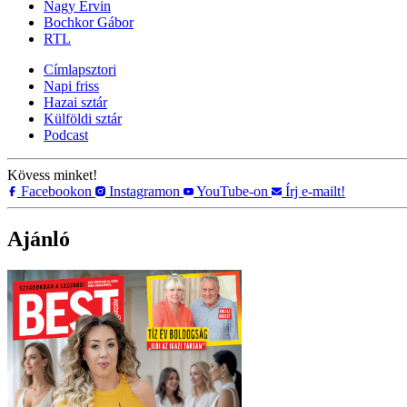
Nagy Ervin
Bochkor Gábor
RTL
Címlapsztori
Napi friss
Hazai sztár
Külföldi sztár
Podcast
Kövess minket!
Facebookon
Instagramon
YouTube-on
Írj e-mailt!
Ajánló