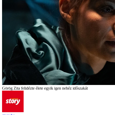
Görög Zita felidézte élete egyik igen nehéz időszakát