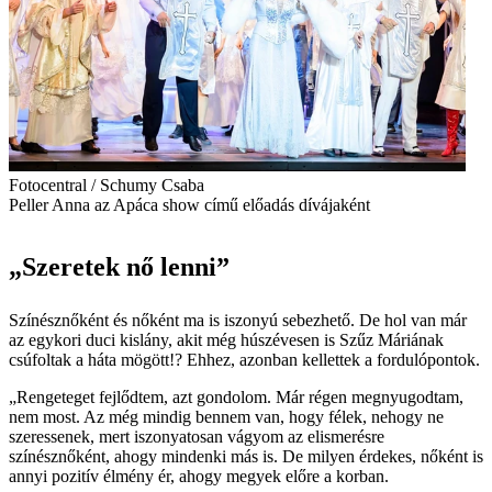
Fotocentral / Schumy Csaba
Peller Anna az Apáca show című előadás dívájaként
„Szeretek nő lenni”
Színésznőként és nőként ma is iszonyú sebezhető. De hol van már
az egykori duci kislány, akit még húszévesen is Szűz Máriának
csúfoltak a háta mögött!? Ehhez, azonban kellettek a fordulópontok.
„Rengeteget fejlődtem, azt gondolom. Már régen megnyugodtam,
nem most. Az még mindig bennem van, hogy félek, nehogy ne
szeressenek, mert iszonyatosan vágyom az elismerésre
színésznőként, ahogy mindenki más is. De milyen érdekes, nőként is
annyi pozitív élmény ér, ahogy megyek előre a korban.