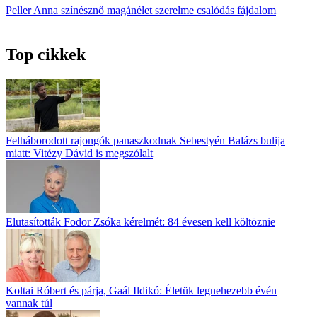
Peller Anna
színésznő
magánélet
szerelme
csalódás
fájdalom
Top cikkek
Felháborodott rajongók panaszkodnak Sebestyén Balázs bulija
miatt: Vitézy Dávid is megszólalt
Elutasították Fodor Zsóka kérelmét: 84 évesen kell költöznie
Koltai Róbert és párja, Gaál Ildikó: Életük legnehezebb évén
vannak túl