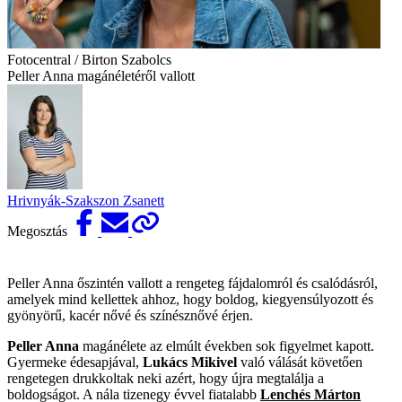
Fotocentral / Birton Szabolcs
Peller Anna magánéletéről vallott
Hrivnyák-Szakszon Zsanett
Megosztás
Peller Anna őszintén vallott a rengeteg fájdalomról és csalódásról,
amelyek mind kellettek ahhoz, hogy boldog, kiegyensúlyozott és
gyönyörű, kacér nővé és színésznővé érjen.
Peller Anna
magánélete az elmúlt években sok figyelmet kapott.
Gyermeke édesapjával,
Lukács Mikivel
való válását követően
rengetegen drukkoltak neki azért, hogy újra megtalálja a
boldogságot. A nála tizenegy évvel fiatalabb
Lenchés Márton