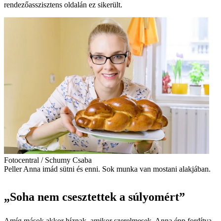
rendezőasszisztens oldalán ez sikerült.
Fotocentral / Schumy Csaba
Peller Anna imád sütni és enni. Sok munka van mostani alakjában.
„Soha nem csesztettek a súlyomért”
Amíg mások akkor híznak, amikor szerelmesek, Anna épp fordítva