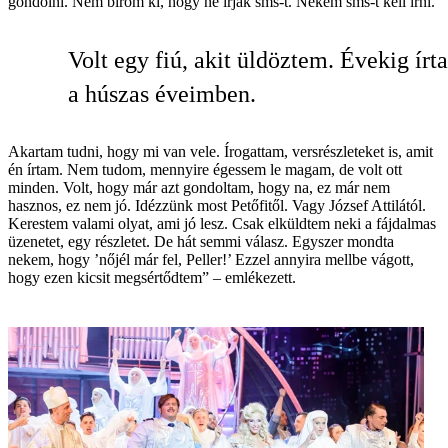
gondolni. Nem bírom ki, hogy ne írjak sms-t. Nekem sms-t kell írni.
Volt egy fiú, akit üldöztem. Évekig írt
a húszas éveimben.
Akartam tudni, hogy mi van vele. Írogattam, versrészleteket is, amit
én írtam. Nem tudom, mennyire égessem le magam, de volt ott
minden. Volt, hogy már azt gondoltam, hogy na, ez már nem
hasznos, ez nem jó. Idézzünk most Petőfitől. Vagy József Attilától.
Kerestem valami olyat, ami jó lesz. Csak elküldtem neki a fájdalmas
üzenetet, egy részletet. De hát semmi válasz. Egyszer mondta
nekem, hogy ’nőjél már fel, Peller!’ Ezzel annyira mellbe vágott,
hogy ezen kicsit megsértődtem” – emlékezett.