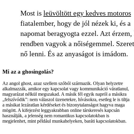
Most is
leüvöltött egy kedves motoros
fiatalember, hogy de jól nézek ki, és a
napomat beragyogta ezzel. Azt érzem,
rendben vagyok a nőiségemmel. Szeret
nő lenni. És az anyaságot is imádom.
Mi az a ghosingolás?
Az angol ghost, azaz szellem szóból származik. Olyan helyzetre
alkalmazzák, amikor egy kapcsolat vagy kommunikáció váratlanul,
magyarázat nélkül megszakad. A másik fél egyik napról a másikra
„felszívódik”: nem válaszol üzenetekre, hívásokra, esetleg le is tiltja
a másikat lezáratlan kérdéseket és bizonytalanságot hagyva maga
mögött. A kifejezést leggyakrabban online társkeresés kapcsán
használják, a jelenség nem romantikus kapcsolatokban is
megjelenhet, mint például munkahelyeken, baráti kapcsolatokban.