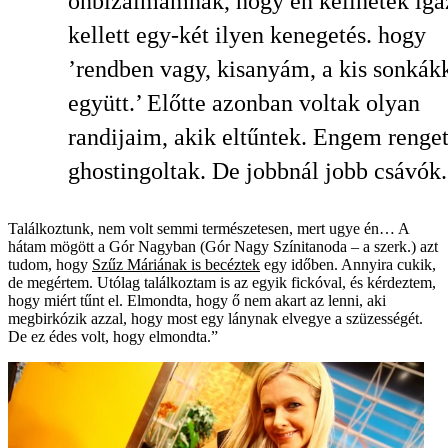
önbizalmamnak, hogy én kellhetek iga
kellett egy-két ilyen kenegetés. hogy
’rendben vagy, kisanyám, a kis sonkák
együtt.’ Előtte azonban voltak olyan
randijaim, akik eltűntek. Engem renge
ghostingoltak. De jobbnál jobb csávók.
Találkoztunk, nem volt semmi természetesen, mert ugye én… A
hátam mögött a Gór Nagyban (Gór Nagy Színitanoda – a szerk.) azt
tudom, hogy
Szűz Máriának is becéztek
egy időben. Annyira cukik,
de megértem. Utólag találkoztam is az egyik fickóval, és kérdeztem,
hogy miért tűnt el. Elmondta, hogy ő nem akart az lenni, aki
megbirkózik azzal, hogy most egy lánynak elvegye a szüzességét.
De ez édes volt, hogy elmondta.”