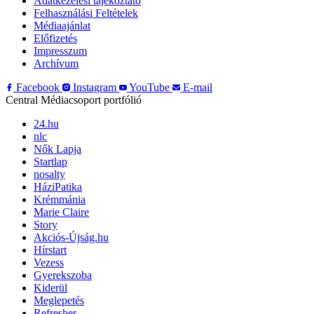
Adatkezelési tájékoztató
Felhasználási Feltételek
Médiaajánlat
Előfizetés
Impresszum
Archívum
Facebook
Instagram
YouTube
E-mail
Central Médiacsoport portfólió
24.hu
nlc
Nők Lapja
Startlap
nosalty
HáziPatika
Krémmánia
Marie Claire
Story
Akciós-Újság.hu
Hírstart
Vezess
Gyerekszoba
Kiderül
Meglepetés
Refresher