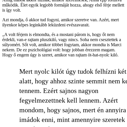
működik. Élet egyik legjobb formáját hozza, ahogy első férje mellett
is így volt.
Azt mondja, ő akkor tud fogyni, amikor szeretve van. Azért, mert
ilyenkor képes leginkább leküzdeni evészavarait.
„A volt férjem is elmondta, és a mostani párom is, hogy őt nem
érdekli, van-e rajtam pluszkiló, vagy nincs. Soha nem csesztettek a
súlyomért. Sőt volt, amikor többet fogytam, akkor mondta is Marci
nekem. De ez pszichológiai volt: hogy jobban érezzem magam.
Hogy ő engem úgy is szeret, amikor van rajtam öt-hat-nyolc kiló.
Mert nyolc kilót úgy tudok felhízni két
alatt, hogy ahhoz szinte semmit nem ke
tennem. Ezért sajnos nagyon
fegyelmezettnek kell lennem. Azért
mondom, hogy sajnos, mert én annyira
imádok enni, mint amennyire szeretek