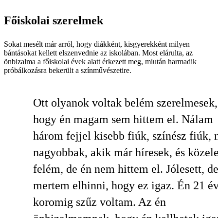
Főiskolai szerelmek
Sokat mesélt már arról, hogy diákként, kisgyerekként milyen
bántásokat kellett elszenvednie az iskolában. Most elárulta, az
önbizalma a főiskolai évek alatt érkezett meg, miután harmadik
próbálkozásra bekerült a színművészetire.
Ott olyanok voltak belém szerelmesek,
hogy én magam sem hittem el. Nálam
három fejjel kisebb fiúk, színész fiúk,
nagyobbak, akik már híresek, és közel
felém, de én nem hittem el. Jólesett, 
mertem elhinni, hogy ez igaz. Én 21 é
koromig szűz voltam. Az én