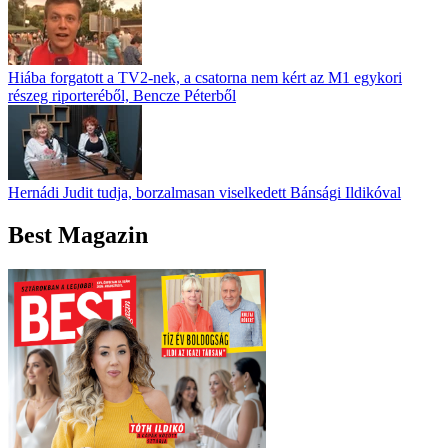
Hiába forgatott a TV2-nek, a csatorna nem kért az M1 egykori
részeg riporteréből, Bencze Péterből
Hernádi Judit tudja, borzalmasan viselkedett Bánsági Ildikóval
Best Magazin