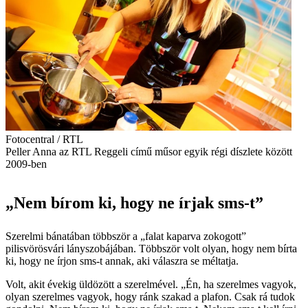
Fotocentral / RTL
Peller Anna az RTL Reggeli című műsor egyik régi díszlete között
2009-ben
„Nem bírom ki, hogy ne írjak sms-t”
Szerelmi bánatában többször a „falat kaparva zokogott”
pilisvörösvári lányszobájában. Többször volt olyan, hogy nem bírta
ki, hogy ne írjon sms-t annak, aki válaszra se méltatja.
Volt, akit évekig üldözött a szerelmével. „Én, ha szerelmes vagyok,
olyan szerelmes vagyok, hogy ránk szakad a plafon. Csak rá tudok