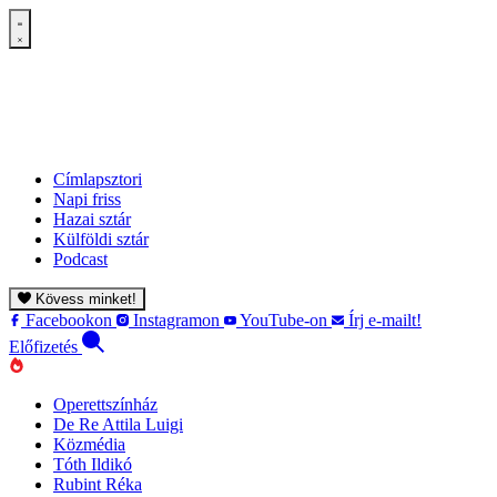
Címlapsztori
Napi friss
Hazai sztár
Külföldi sztár
Podcast
Kövess minket!
Facebookon
Instagramon
YouTube-on
Írj e-mailt!
Előfizetés
Operettszínház
De Re Attila Luigi
Közmédia
Tóth Ildikó
Rubint Réka