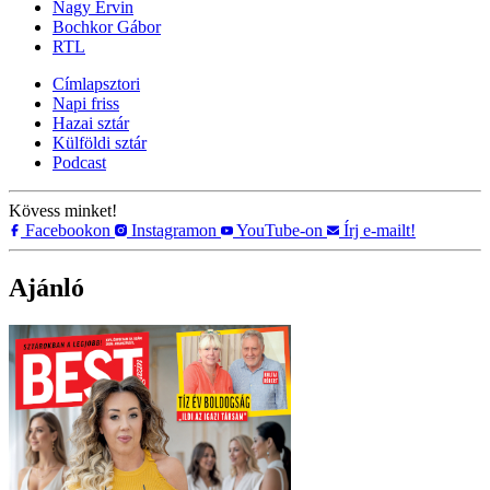
Nagy Ervin
Bochkor Gábor
RTL
Címlapsztori
Napi friss
Hazai sztár
Külföldi sztár
Podcast
Kövess minket!
Facebookon
Instagramon
YouTube-on
Írj e-mailt!
Ajánló