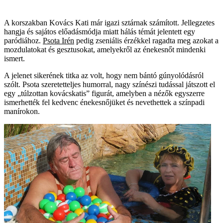
A korszakban Kovács Kati már igazi sztárnak számított. Jellegzetes
hangja és sajátos előadásmódja miatt hálás témát jelentett egy
paródiához.
Psota Irén
pedig zseniális érzékkel ragadta meg azokat a
mozdulatokat és gesztusokat, amelyekről az énekesnőt mindenki
ismert.
A jelenet sikerének titka az volt, hogy nem bántó gúnyolódásról
szólt. Psota szeretetteljes humorral, nagy színészi tudással játszott el
egy „túlzottan kovácskatis” figurát, amelyben a nézők egyszerre
ismerhették fel kedvenc énekesnőjüket és nevethettek a színpadi
manírokon.