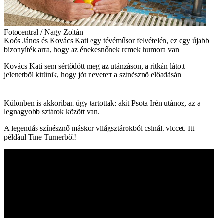
Fotocentral / Nagy Zoltán
Koós János és Kovács Kati egy tévéműsor felvételén, ez egy újabb
bizonyíték arra, hogy az énekesnőnek remek humora van
Kovács Kati sem sértődött meg az utánzáson, a ritkán látott
jelenetből kitűnik, hogy
jót nevetett
a színésznő előadásán.
Különben is akkoriban úgy tartották: akit Psota Irén utánoz, az a
legnagyobb sztárok között van.
A legendás színésznő máskor világsztárokból csinált viccet. Itt
például Tine Turnerből!