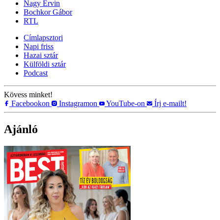
Nagy Ervin
Bochkor Gábor
RTL
Címlapsztori
Napi friss
Hazai sztár
Külföldi sztár
Podcast
Kövess minket!
Facebookon
Instagramon
YouTube-on
Írj e-mailt!
Ajánló