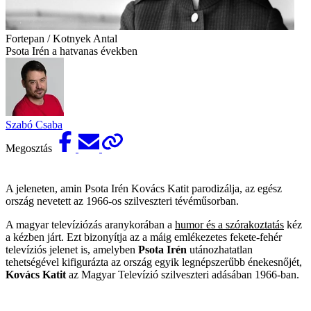
Fortepan / Kotnyek Antal
Psota Irén a hatvanas években
Szabó Csaba
Megosztás
A jeleneten, amin Psota Irén Kovács Katit parodizálja, az egész
ország nevetett az 1966-os szilveszteri tévéműsorban.
A magyar televíziózás aranykorában a
humor és a szórakoztatás
kéz
a kézben járt. Ezt bizonyítja az a máig emlékezetes fekete-fehér
televíziós jelenet is, amelyben
Psota Irén
utánozhatatlan
tehetségével kifigurázta az ország egyik legnépszerűbb énekesnőjét,
Kovács Katit
az Magyar Televízió szilveszteri adásában 1966-ban.