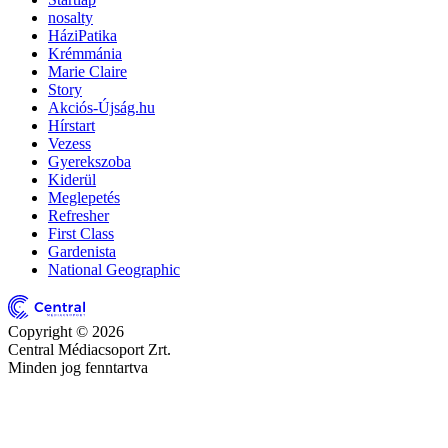
nosalty
HáziPatika
Krémmánia
Marie Claire
Story
Akciós-Újság.hu
Hírstart
Vezess
Gyerekszoba
Kiderül
Meglepetés
Refresher
First Class
Gardenista
National Geographic
Copyright © 2026
Central Médiacsoport Zrt.
Minden jog fenntartva