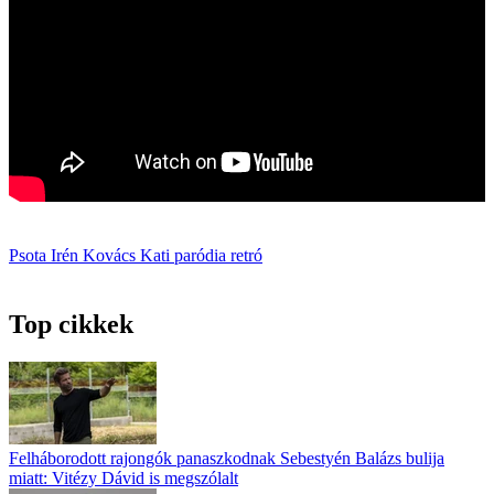
Psota Irén
Kovács Kati
paródia
retró
Top cikkek
Felháborodott rajongók panaszkodnak Sebestyén Balázs bulija
miatt: Vitézy Dávid is megszólalt