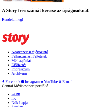
A Story friss számát keresse az újságosoknál!
Rendeld meg!
Adatkezelési tájékoztató
Felhasználási Feltételek
Médiaajánlat
Előfizetés
Impresszum
Archívum
Facebook
Instagram
YouTube
E-mail
Central Médiacsoport portfólió
24.hu
nlc
Nők Lapja
Startlap