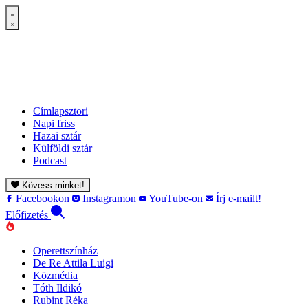
Címlapsztori
Napi friss
Hazai sztár
Külföldi sztár
Podcast
Kövess minket!
Facebookon
Instagramon
YouTube-on
Írj e-mailt!
Előfizetés
Operettszínház
De Re Attila Luigi
Közmédia
Tóth Ildikó
Rubint Réka