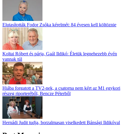
Elutasították Fodor Zsóka kérelmét: 84 évesen kell költöznie
Koltai Róbert és párja, Gaál Ildikó: Életük legnehezebb évén
vannak túl
Hiába forgatott a TV2-nek, a csatorna nem kért az M1 egykori
részeg riporteréből, Bencze Péterből
Hernádi Judit tudja, borzalmasan viselkedett Bánsági Ildikóval