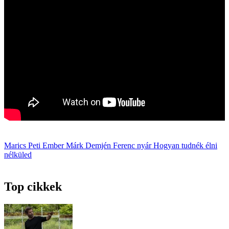
Marics Peti
Ember Márk
Demjén Ferenc
nyár
Hogyan tudnék élni
nélküled
Top cikkek