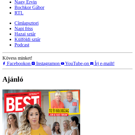
Nagy Ervin
Bochkor Gábor
RTL
Címlapsztori
Napi friss
Hazai sztár
Külföldi sztár
Podcast
Kövess minket!
Facebookon
Instagramon
YouTube-on
Írj e-mailt!
Ajánló