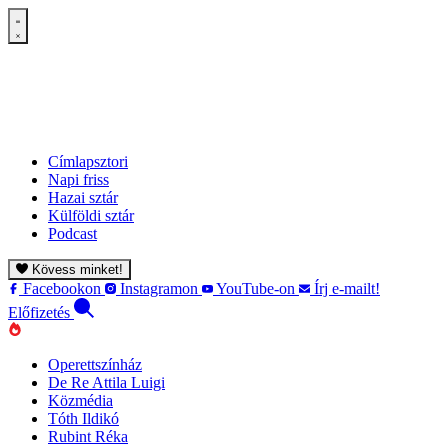
Címlapsztori
Napi friss
Hazai sztár
Külföldi sztár
Podcast
Kövess minket!
Facebookon
Instagramon
YouTube-on
Írj e-mailt!
Előfizetés
Operettszínház
De Re Attila Luigi
Közmédia
Tóth Ildikó
Rubint Réka