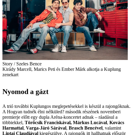
Story / Szeles Bence
Kirády Marcell, Marics Peti és Ember Márk alkotja a Kuplung
zenekart
Nyomod a gázt
A trió további Kuplungos meglepetésekkel is készül a rajongóknak.
A Hogyan tudnék élni nélküled? második részének novemberi
premierje előtt egy dupla Aréna-koncertet adnak – ráadásul a
többiekkel,
Törőcsik Franciskával, Márkus Lucával
,
Kovács
Harmattal
,
Varga-Járó Sárával
,
Brasch Bencével
, valamint
Liptai Claudiával
kiegészülve. A rajongók itt hallhatnak először