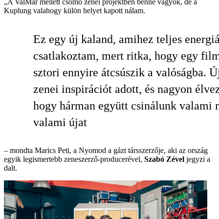
„A ValMar mellett csomó zenei projektben benne vagyok, de a
Kuplung valahogy külön helyet kapott nálam.
Ez egy új kaland, amihez teljes energi
csatlakoztam, mert ritka, hogy egy fil
sztori ennyire átcsúszik a valóságba. Ú
zenei inspirációt adott, és nagyon élv
hogy hárman együtt csinálunk valami 
valami újat
– mondta Marics Peti, a Nyomod a gázt társszerzője, aki az ország
egyik legismertebb zeneszerző-producerével,
Szabó Zével
jegyzi a
dalt.