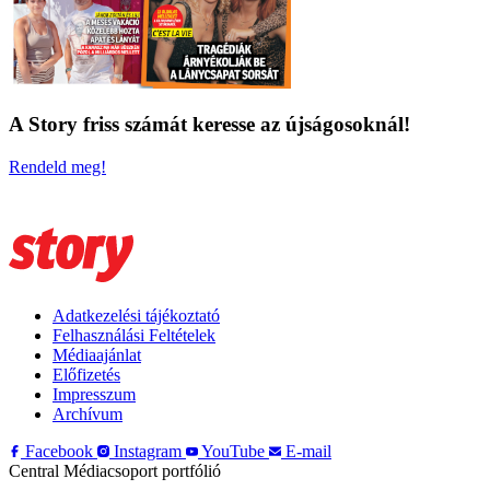
A Story friss számát keresse az újságosoknál!
Rendeld meg!
Adatkezelési tájékoztató
Felhasználási Feltételek
Médiaajánlat
Előfizetés
Impresszum
Archívum
Facebook
Instagram
YouTube
E-mail
Central Médiacsoport portfólió