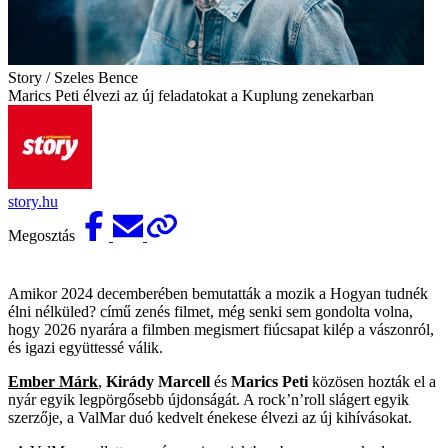
Story / Szeles Bence
Marics Peti élvezi az új feladatokat a Kuplung zenekarban
story.hu
Megosztás
Amikor 2024 decemberében bemutatták a mozik a Hogyan tudnék
élni nélküled? című zenés filmet, még senki sem gondolta volna,
hogy 2026 nyarára a filmben megismert fiúcsapat kilép a vászonról,
és igazi együttessé válik.
Ember Márk
,
Kirády Marcell
és
Marics Peti
közösen hozták el a
nyár egyik legpörgősebb újdonságát. A rock’n’roll slágert egyik
szerzője, a ValMar duó kedvelt énekese élvezi az új kihívásokat.