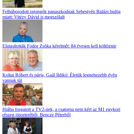
Felháborodott rajongók panaszkodnak Sebestyén Balázs bulija
miatt: Vitézy Dávid is megszólalt
Elutasították Fodor Zsóka kérelmét: 84 évesen kell költöznie
Koltai Róbert és párja, Gaál Ildikó: Életük legnehezebb évén
vannak túl
Hiába forgatott a TV2-nek, a csatorna nem kért az M1 egykori
részeg riporteréből, Bencze Péterből