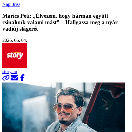
Napi friss
Marics Peti: „Élvezem, hogy hárman együtt
csinálunk valami mást” – Hallgassa meg a nyár
vadiúj slágerét
2026. 06. 04.
story.hu