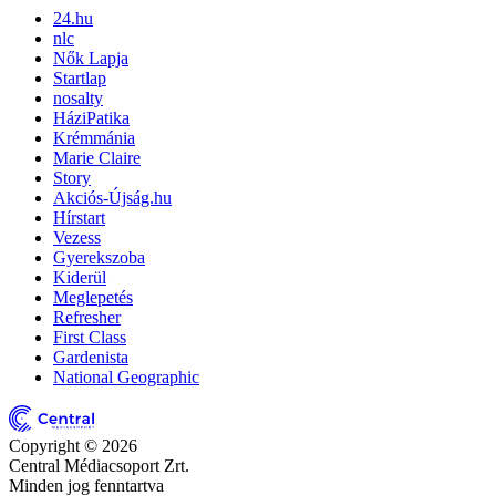
24.hu
nlc
Nők Lapja
Startlap
nosalty
HáziPatika
Krémmánia
Marie Claire
Story
Akciós-Újság.hu
Hírstart
Vezess
Gyerekszoba
Kiderül
Meglepetés
Refresher
First Class
Gardenista
National Geographic
Copyright © 2026
Central Médiacsoport Zrt.
Minden jog fenntartva