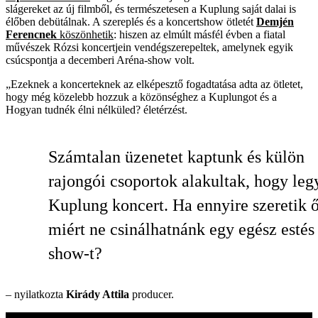
slágereket az új filmből, és természetesen a Kuplung saját dalai is
élőben debütálnak. A szereplés és a koncertshow ötletét
Demjén
Ferencnek
köszönhetik
: hiszen az elmúlt másfél évben a fiatal
művészek Rózsi koncertjein vendégszerepeltek, amelynek egyik
csúcspontja a decemberi Aréna-show volt.
„Ezeknek a koncerteknek az elképesztő fogadtatása adta az ötletet,
hogy még közelebb hozzuk a közönséghez a Kuplungot és a
Hogyan tudnék élni nélküled? életérzést.
Számtalan üzenetet kaptunk és külön
rajongói csoportok alakultak, hogy leg
Kuplung koncert. Ha ennyire szeretik ő
miért ne csinálhatnánk egy egész estés
show-t?
– nyilatkozta
Kirády Attila
producer.