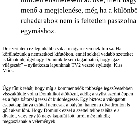
menő a megjelenése, még ha a különb
ruhadarabok nem is feltétlen passzolna
egymáshoz.
De szerintem ez leginkább csak a magyar szemnek furcsa. Ha
körülnézünk a nemzetközi kifutókon, ennél sokkal vadabb szetteket
is láthatunk, úgyhogy Dominik le sem tagadhatná, hogy igazi
világsztár” – nyilatkozta lapunknak TV2 vezető stylitstja, Kiss
Márk.
Úgy tűnik tehát, hogy míg a kommentelők többsége legszívesebben
visszaküldte volna Dominikot átöltözni, addig a stylist szerint éppen
ez a fajta bátorság teszi őt különlegessé. Egy biztos: a válogatott
csapatkapitánya ezúttal nemcsak a pályán, hanem a divatfronton is
gólt akart lőni. Hogy Dominik ezzel a szettel telibe találta-e a
divatot, vagy egy jó nagy kapufát lőtt, arról még mindig
megoszlanak a vélemények.