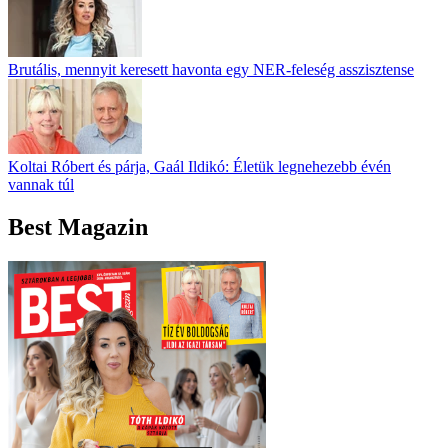
Brutális, mennyit keresett havonta egy NER-feleség asszisztense
Koltai Róbert és párja, Gaál Ildikó: Életük legnehezebb évén
vannak túl
Best Magazin