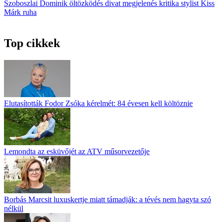
Szoboszlai Dominik
öltözködés
divat
megjelenés
kritika
stylist
Kiss
Márk
ruha
Top cikkek
Elutasították Fodor Zsóka kérelmét: 84 évesen kell költöznie
Lemondta az esküvőjét az ATV műsorvezetője
Borbás Marcsit luxuskertje miatt támadják: a tévés nem hagyta szó
nélkül