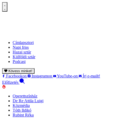
Címlapsztori
Napi friss
Hazai sztár
Külföldi sztár
Podcast
Kövess minket!
Facebookon
Instagramon
YouTube-on
Írj e-mailt!
Előfizetés
Operettszínház
De Re Attila Luigi
Közmédia
Tóth Ildikó
Rubint Réka