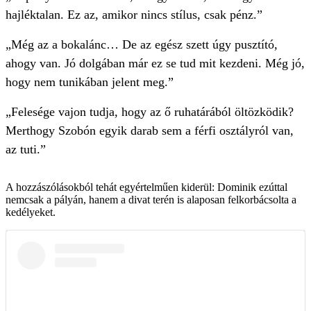
hajléktalan. Ez az, amikor nincs stílus, csak pénz.”
„Még az a bokalánc… De az egész szett úgy pusztító,
ahogy van. Jó dolgában már ez se tud mit kezdeni. Még jó,
hogy nem tunikában jelent meg.”
„Felesége vajon tudja, hogy az ő ruhatárából öltözködik?
Merthogy Szobón egyik darab sem a férfi osztályról van,
az tuti.”
A hozzászólásokból tehát egyértelműen kiderül: Dominik ezúttal
nemcsak a pályán, hanem a divat terén is alaposan felkorbácsolta a
kedélyeket.