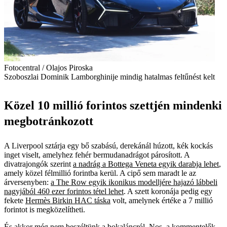
Fotocentral / Olajos Piroska
Szoboszlai Dominik Lamborghinije mindig hatalmas feltűnést kelt
Közel 10 millió forintos szettjén mindenki
megbotránkozott
A Liverpool sztárja egy bő szabású, derekánál húzott, kék kockás
inget viselt, amelyhez fehér bermudanadrágot párosított. A
divatrajongók szerint
a nadrág a Bottega Veneta egyik darabja lehet
,
amely közel félmillió forintba kerül. A cipő sem maradt le az
árversenyben:
a The Row egyik ikonikus modelljére hajazó lábbeli
nagyjából 460 ezer forintos tétel lehet
. A szett koronája pedig egy
fekete
Hermès Birkin HAC táska
volt, amelynek értéke a 7 millió
forintot is megközelítheti.
És akkor még nem beszéltünk a bokaláncról. Nos, a kommentelők