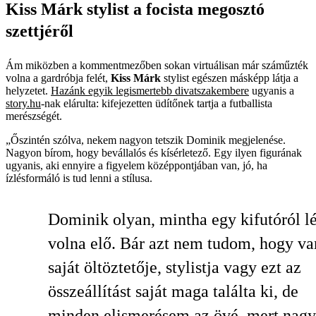
Kiss Márk stylist a focista megosztó
szettjéről
Ám miközben a kommentmezőben sokan virtuálisan már száműzték
volna a gardróbja felét,
Kiss Márk
stylist egészen másképp látja a
helyzetet.
Hazánk egyik legismertebb divatszakembere
ugyanis a
story.hu
-nak elárulta: kifejezetten üdítőnek tartja a futballista
merészségét.
„Őszintén szólva, nekem nagyon tetszik Dominik megjelenése.
Nagyon bírom, hogy bevállalós és kísérletező. Egy ilyen figurának
ugyanis, aki ennyire a figyelem középpontjában van, jó, ha
ízlésformáló is tud lenni a stílusa.
Dominik olyan, mintha egy kifutóról lé
volna elő. Bár azt nem tudom, hogy va
saját öltöztetője, stylistja vagy ezt az
összeállítást saját maga találta ki, de
minden elismerésem az övé, mert nag