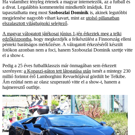
Ha valamihez tényleg értenek a magyar internetezők, az a futball és
a divat. Legalábbis kommentelni mindkettőt imádjuk. Ezt
tapasztalhatta meg most
Szoboszlai Dominik
is, akinek legutóbbi
megjelenése nagyobb vihart kavart, mint az
utolsó pillanatban
elszalasztott világbajnoki selejtező
.
A magyar válogatott játékosai június 1-jén érkeztek meg a telki
edzőközpontba
, hogy megkezdjék a felkészülést a Finnország elleni
pénteki barátságos mérkőzésre. A válogatott érkezéséről készült
fotókon azonban nem a foci, hanem Szoboszlai Dominik szettje vitte
el a show-t.
Pedig a 25 éves futballklasszis már önmagában sem érkezett
szerényen:
a Kopaszi-gáton tett látogatása után
ismét a mintegy 230
millió forintot érő Lamborghini Revueltójával gördült be Telkibe.
Ám ezúttal nem az olasz szuperautó vitte el a show-t, hanem a
hajmeresztő outfitje.