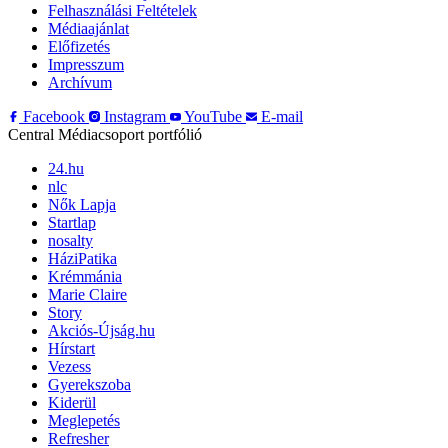
Felhasználási Feltételek
Médiaajánlat
Előfizetés
Impresszum
Archívum
Facebook
Instagram
YouTube
E-mail
Central Médiacsoport portfólió
24.hu
nlc
Nők Lapja
Startlap
nosalty
HáziPatika
Krémmánia
Marie Claire
Story
Akciós-Újság.hu
Hírstart
Vezess
Gyerekszoba
Kiderül
Meglepetés
Refresher