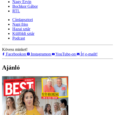
Nagy Ervin
Bochkor Gábor
RTL
Címlapsztori
Napi friss
Hazai sztár
Külföldi sztár
Podcast
Kövess minket!
Facebookon
Instagramon
YouTube-on
Írj e-mailt!
Ajánló