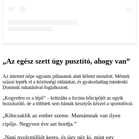
„Az egész szett úgy pusztító, ahogy van”
Az internet népe ugyanis pillanatok alatt ítéletet mondott. Mémek
százai lepték el a közösségi oldalakat, és gyakorlatilag mindenki
Dominik ruhatárával foglalkozott.
„Kegyetlen ez a lépő” – kritizálta a focista bőrcipőjét az egyik
hozzászóló, de a többiek sem bántak kesztyűs kézzel a sportolóval.
„Kibicsaklik az ember szeme. Mamámnak van ilyen
cipője. Negyven éve azt hordja.”
„Napi nyolcmilliót keres, és úgy néz ki, mint egy