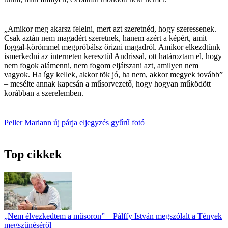
„Amikor meg akarsz felelni, mert azt szeretnéd, hogy szeressenek.
Csak aztán nem magadért szeretnek, hanem azért a képért, amit
foggal-körömmel megpróbálsz őrizni magadról. Amikor elkezdtünk
ismerkedni az interneten keresztül Andrissal, ott határoztam el, hogy
nem fogok alámenni, nem fogom eljátszani azt, amilyen nem
vagyok. Ha így kellek, akkor tök jó, ha nem, akkor megyek tovább”
– mesélte annak kapcsán a műsorvezető, hogy hogyan működött
korábban a szerelemben.
Peller Mariann
új párja
eljegyzés
gyűrű
fotó
Top cikkek
„Nem élvezkedtem a műsoron” – Pálffy István megszólalt a Tények
megszűnéséről