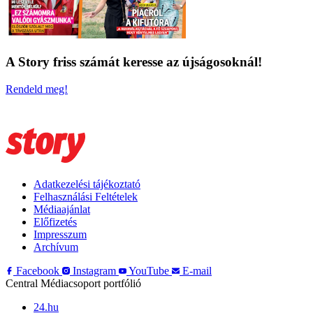
A Story friss számát keresse az újságosoknál!
Rendeld meg!
Adatkezelési tájékoztató
Felhasználási Feltételek
Médiaajánlat
Előfizetés
Impresszum
Archívum
Facebook
Instagram
YouTube
E-mail
Central Médiacsoport portfólió
24.hu