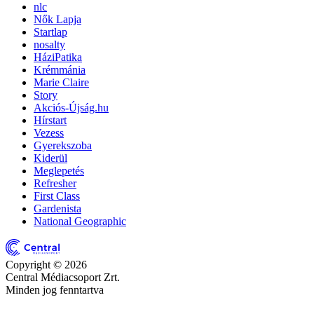
nlc
Nők Lapja
Startlap
nosalty
HáziPatika
Krémmánia
Marie Claire
Story
Akciós-Újság.hu
Hírstart
Vezess
Gyerekszoba
Kiderül
Meglepetés
Refresher
First Class
Gardenista
National Geographic
Copyright © 2026
Central Médiacsoport Zrt.
Minden jog fenntartva