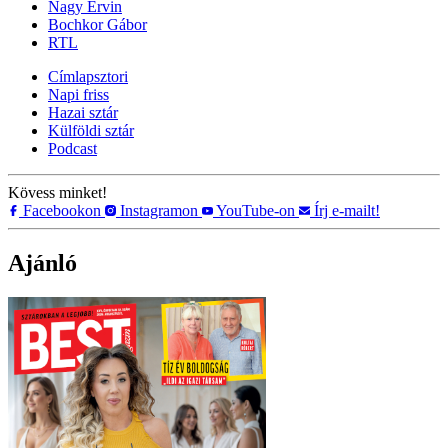
Nagy Ervin
Bochkor Gábor
RTL
Címlapsztori
Napi friss
Hazai sztár
Külföldi sztár
Podcast
Kövess minket!
Facebookon
Instagramon
YouTube-on
Írj e-mailt!
Ajánló