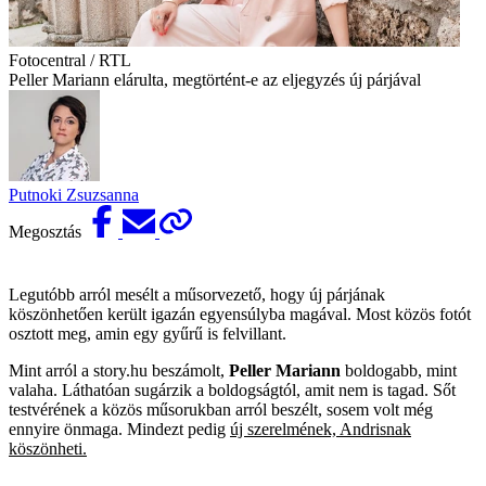
Fotocentral / RTL
Peller Mariann elárulta, megtörtént-e az eljegyzés új párjával
Putnoki Zsuzsanna
Megosztás
Legutóbb arról mesélt a műsorvezető, hogy új párjának
köszönhetően került igazán egyensúlyba magával. Most közös fotót
osztott meg, amin egy gyűrű is felvillant.
Mint arról a story.hu beszámolt,
Peller Mariann
boldogabb, mint
valaha. Láthatóan sugárzik a boldogságtól, amit nem is tagad. Sőt
testvérének a közös műsorukban arról beszélt, sosem volt még
ennyire önmaga. Mindezt pedig
új szerelmének, Andrisnak
köszönheti.