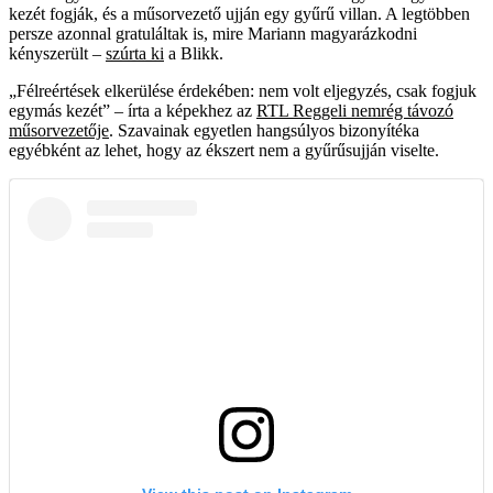
kezét fogják, és a műsorvezető ujján egy gyűrű villan. A legtöbben
persze azonnal gratuláltak is, mire Mariann magyarázkodni
kényszerült –
szúrta ki
a Blikk.
„Félreértések elkerülése érdekében: nem volt eljegyzés, csak fogjuk
egymás kezét” – írta a képekhez az
RTL Reggeli nemrég távozó
műsorvezetője
. Szavainak egyetlen hangsúlyos bizonyítéka
egyébként az lehet, hogy az ékszert nem a gyűrűsujján viselte.