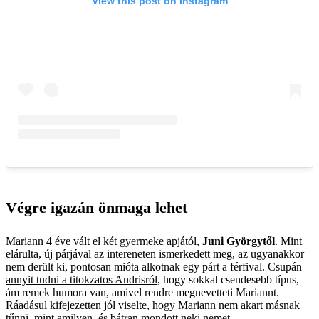
Végre igazán önmaga lehet
Mariann 4 éve vált el két gyermeke apjától,
Juni Györgytől
. Mint
elárulta, új párjával az intereneten ismerkedett meg, az ugyanakkor
nem derült ki, pontosan mióta alkotnak egy párt a férfival. Csupán
annyit tudni a titokzatos Andrisról
, hogy sokkal csendesebb típus,
ám remek humora van, amivel rendre megnevetteti Mariannt.
Ráadásul kifejezetten jól viselte, hogy Mariann nem akart másnak
tűnni, mint amilyen, és bátran mondott neki nemet.