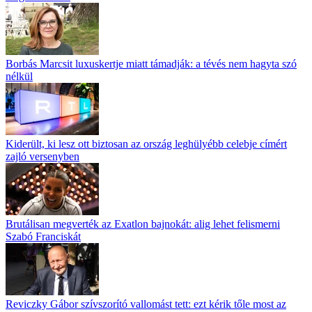
Borbás Marcsit luxuskertje miatt támadják: a tévés nem hagyta szó
nélkül
Kiderült, ki lesz ott biztosan az ország leghülyébb celebje címért
zajló versenyben
Brutálisan megverték az Exatlon bajnokát: alig lehet felismerni
Szabó Franciskát
Reviczky Gábor szívszorító vallomást tett: ezt kérik tőle most az