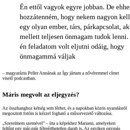
Én ettől vagyok egyre jobban. De ehhe
hozzátenném, hogy nekem nagyon kell
egy olyan ember, társ, párkapcsolat, ak
mellett teljesen önmagam tudok lenni.
én feladatom volt eljutni odáig, hogy
önmagammá váljak
– magyarázta Peller Annának az Így jártam a nővéremmel címet
viselő podcastban.
Máris megvolt az eljegyzés?
Az összhanghoz kétség sem férhet, és a napokban közös nyaralásról
megosztott fotóin is kézzel fogható a műsorvezető változása.
„Szerelmem szemével” – írta a képekhez Mariann, amelyeken
feltűnt egy már-már félreérthetetlen darab is. Az egyiken egymás