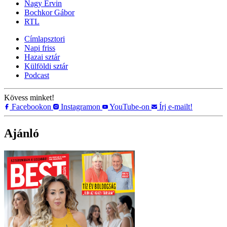
Nagy Ervin
Bochkor Gábor
RTL
Címlapsztori
Napi friss
Hazai sztár
Külföldi sztár
Podcast
Kövess minket!
Facebookon
Instagramon
YouTube-on
Írj e-mailt!
Ajánló