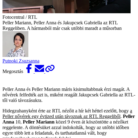
Fotocentral / RTL
Peller Mariann, Peller Anna és Jakupcsek Gabriella az RTL
Reggeliben. A hármasból már csak utóbbi maradt a műsorban
Putnoki Zsuzsanna
Megosztás
Peller Anna és Peller Mariann máris kisimultabbnak érzi magát. A
nővérek felfedték azt is, miként reagált Jakupcsek Gabriella az RTL-
től való távozásukra.
Hidegzuhanyként érte az RTL nézőit a hír két héttel ezelőtt, hogy
a
Peller nővérek egy évtized után távoznak az RTL Reggeliből
.
Peller
Anna
10,
Peller Mariann
közel 9 éven át köszöntötte a nézőket
reggelente. A döntésüket azzal indokolták, hogy az utóbbi időben
egyre több lett a feladatuk, és tarthatatlanná vált, hogy