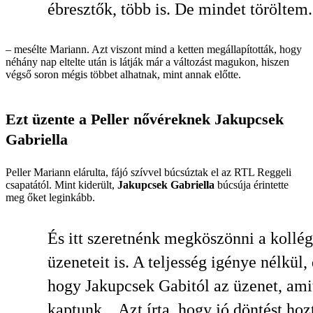
ébresztők, több is. De mindet töröltem.
– mesélte Mariann. Azt viszont mind a ketten megállapították, hogy
néhány nap eltelte után is látják már a változást magukon, hiszen
végső soron mégis többet alhatnak, mint annak előtte.
Ezt üzente a Peller nővéreknek Jakupcsek
Gabriella
Peller Mariann elárulta, fájó szívvel búcsúztak el az RTL Reggeli
csapatától. Mint kiderült,
Jakupcsek Gabriella
búcsúja érintette
meg őket leginkább.
És itt szeretnénk megköszönni a kollé
üzeneteit is. A teljesség igénye nélkül,
hogy Jakupcsek Gabitól az üzenet, ami
kaptunk... Azt írta, hogy jó döntést hoz