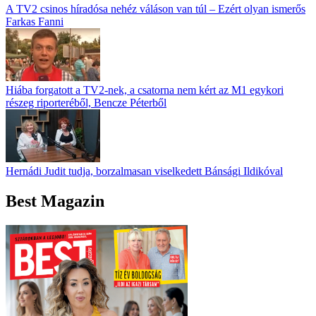
A TV2 csinos híradósa nehéz váláson van túl – Ezért olyan ismerős
Farkas Fanni
Hiába forgatott a TV2-nek, a csatorna nem kért az M1 egykori
részeg riporteréből, Bencze Péterből
Hernádi Judit tudja, borzalmasan viselkedett Bánsági Ildikóval
Best Magazin