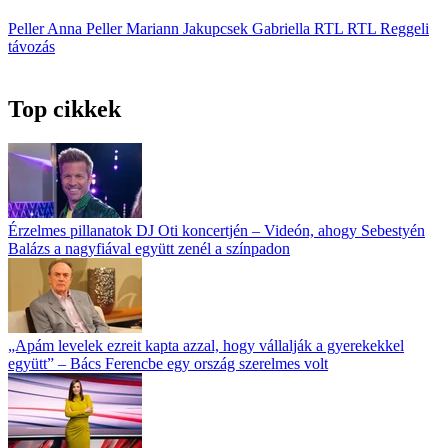
Peller Anna
Peller Mariann
Jakupcsek Gabriella
RTL
RTL Reggeli
távozás
Top cikkek
Érzelmes pillanatok DJ Oti koncertjén – Videón, ahogy Sebestyén
Balázs a nagyfiával együtt zenél a színpadon
„Apám levelek ezreit kapta azzal, hogy vállalják a gyerekekkel
együtt” – Bács Ferencbe egy ország szerelmes volt