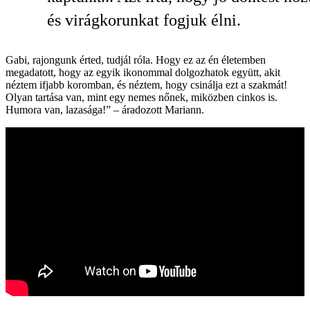
és virágkorunkat fogjuk élni.
Gabi, rajongunk érted, tudjál róla. Hogy ez az én életemben
megadatott, hogy az egyik ikonommal dolgozhatok együtt, akit
néztem ifjabb koromban, és néztem, hogy csinálja ezt a szakmát!
Olyan tartása van, mint egy nemes nőnek, miközben cinkos is.
Humora van, lazasága!” – áradozott Mariann.