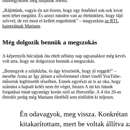
mindegyiknek meg tudjanak felelni.
„Rájöttünk, vagyis én azt érzem, hogy egy fenékkel sok-sok lovat
nem lehet megülni. És annyi minden van az életünkben, hogy fájó
szívvel, de ezt most el kellett engednünk” – magyarázta
az RTL
kameráinak Mariann
.
Még dolgozik bennük a megszokás
A képernyős búcsújuk óta eltelt néhány nap ugyanakkor még kevés
volt arra, hogy ne dolgozzon bennük a megszokás.
„Bemegyek a színházba, és úgy köszönök, hogy jó reggelt!” –
mesélte Anna az Így jártam a nővéremmel címet viselő YouTube-
műsoruk legfrissebb részében. Ennek egyrészt az is az oka, hogy
számára a hajnali kelés nem ért véget, hiszen A mi kis falunk
forgatásai miatt ugyanúgy korán szól az ébresztője. A 4 óra 20-as
ébredés pedig még Mariann életéből sem törlődött ki teljesen.
Én odavagyok, meg vissza. Konkrétan
kitakarítottam, mert be voltak állítva a