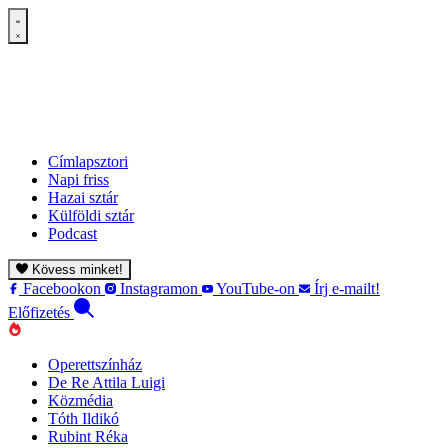
Címlapsztori
Napi friss
Hazai sztár
Külföldi sztár
Podcast
Kövess minket!
Facebookon
Instagramon
YouTube-on
Írj e-mailt!
Előfizetés
Operettszínház
De Re Attila Luigi
Közmédia
Tóth Ildikó
Rubint Réka