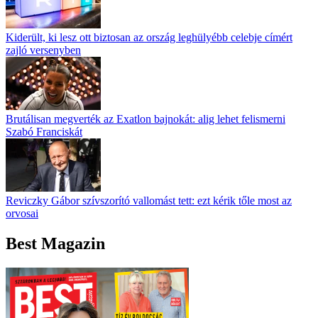
Kiderült, ki lesz ott biztosan az ország leghülyébb celebje címért
zajló versenyben
Brutálisan megverték az Exatlon bajnokát: alig lehet felismerni
Szabó Franciskát
Reviczky Gábor szívszorító vallomást tett: ezt kérik tőle most az
orvosai
Best Magazin