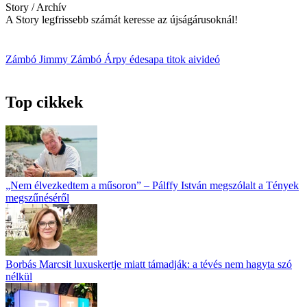
Story / Archív
A Story legfrissebb számát keresse az újságárusoknál!
Zámbó Jimmy
Zámbó Árpy
édesapa
titok
aivideó
Top cikkek
„Nem élvezkedtem a műsoron” – Pálffy István megszólalt a Tények
megszűnéséről
Borbás Marcsit luxuskertje miatt támadják: a tévés nem hagyta szó
nélkül