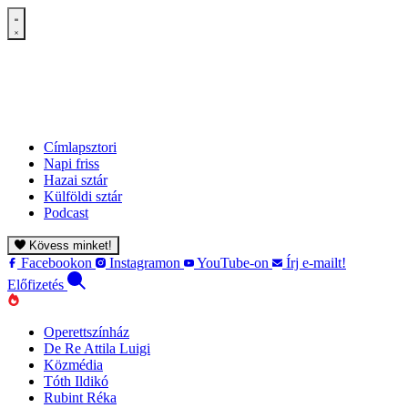
Címlapsztori
Napi friss
Hazai sztár
Külföldi sztár
Podcast
Kövess minket!
Facebookon
Instagramon
YouTube-on
Írj e-mailt!
Előfizetés
Operettszínház
De Re Attila Luigi
Közmédia
Tóth Ildikó
Rubint Réka