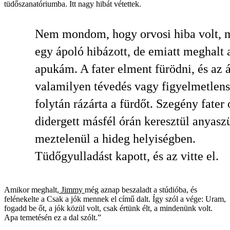
tüdőszanatóriumba. Itt nagy hibát vétettek.
Nem mondom, hogy orvosi hiba volt, 
egy ápoló hibázott, de emiatt meghalt 
apukám. A fater elment fürödni, és az 
valamilyen tévedés vagy figyelmetlen
folytán rázárta a fürdőt. Szegény fater 
didergett másfél órán keresztül anyaszü
meztelenül a hideg helyiségben.
Tüdőgyulladást kapott, és az vitte el.
Amikor meghalt,
Jimmy
még aznap beszaladt a stúdióba, és
felénekelte a Csak a jók mennek el című dalt. Így szól a vége: Uram,
fogadd be őt, a jók közül volt, csak értünk élt, a mindenünk volt.
Apa temetésén ez a dal szólt.”