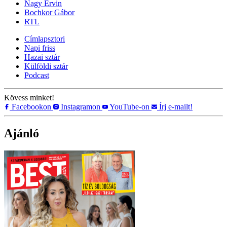
Nagy Ervin
Bochkor Gábor
RTL
Címlapsztori
Napi friss
Hazai sztár
Külföldi sztár
Podcast
Kövess minket!
Facebookon
Instagramon
YouTube-on
Írj e-mailt!
Ajánló