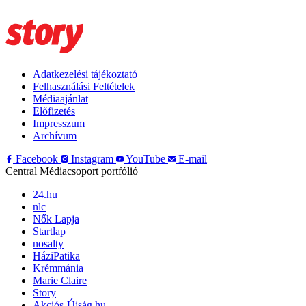
Adatkezelési tájékoztató
Felhasználási Feltételek
Médiaajánlat
Előfizetés
Impresszum
Archívum
Facebook
Instagram
YouTube
E-mail
Central Médiacsoport portfólió
24.hu
nlc
Nők Lapja
Startlap
nosalty
HáziPatika
Krémmánia
Marie Claire
Story
Akciós-Újság.hu