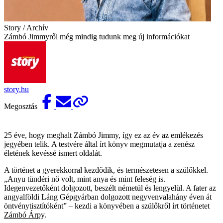
Story / Archív
Zámbó Jimmyről még mindig tudunk meg új információkat
story.hu
Megosztás
25 éve, hogy meghalt Zámbó Jimmy, így ez az év az emlékezés
jegyében telik. A testvére által írt könyv megmutatja a zenész
életének kevéssé ismert oldalát.
A történet a gyerekkorral kezdődik, és természetesen a szülőkkel.
„Anyu tündéri nő volt, mint anya és mint feleség is.
Idegenvezetőként dolgozott, beszélt németül és lengyelül. A fater az
angyalföldi Láng Gépgyárban dolgozott negyvenvalahány éven át
öntvénytisztítóként” – kezdi a könyvében a szülőkről írt történetet
Zámbó Árpy
.