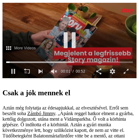
00:02
00:52
0
seconds
of
Csak a jók mennek el
52
seconds
Aztán még folytatja az édesapjukkal, az elvesztésével. Erről sem
beszélt soha
Zámbó Jimmy
. „Apánk reggel hatkor elment a gyárba,
kettőig dolgozott, utána ment a Vidámparkba. Ő volt a körhinta
gépésze. Ő indította el a körhintát. Aztán a gyári munka
következménye lett, hogy szilikózist kapott, de nem az vitte el.
Tüdőbetegként Balatonmáriafürdőre vitte be a mentő, az ottani