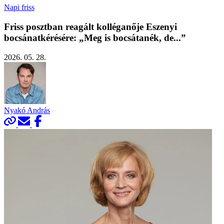
Napi friss
Friss posztban reagált kolléganője Eszenyi
bocsánatkérésére: „Meg is bocsátanék, de...”
2026. 05. 28.
Nyakó András