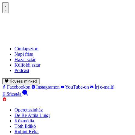
Címlapsztori
Napi friss
Hazai sztár
Külföldi sztár
Podcast
Kövess minket!
Facebookon
Instagramon
YouTube-on
Írj e-mailt!
Előfizetés
Operettszínház
De Re Attila Luigi
Közmédia
Tóth Ildikó
Rubint Réka