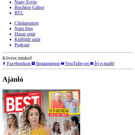
Nagy Ervin
Bochkor Gábor
RTL
Címlapsztori
Napi friss
Hazai sztár
Külföldi sztár
Podcast
Kövess minket!
Facebookon
Instagramon
YouTube-on
Írj e-mailt!
Ajánló