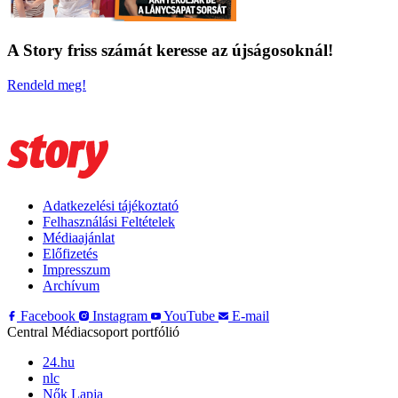
A Story friss számát keresse az újságosoknál!
Rendeld meg!
Adatkezelési tájékoztató
Felhasználási Feltételek
Médiaajánlat
Előfizetés
Impresszum
Archívum
Facebook
Instagram
YouTube
E-mail
Central Médiacsoport portfólió
24.hu
nlc
Nők Lapja