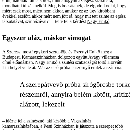
érint, hatottak rám a sorok, mint ahogyan az egész szakmára,
mondhatni túlzás nélkül. Meg is bocsátanék, de elgodolkodtat, hogy
miért csak most, miért nem akkor, amikor ez az ügy kirobbant
évekkel ezelőtt, akkor mért nem jött rá, hogy mit tett szinte az egész
társulatával, színházával?" – tette fel a kérdést
Nagy Enikő
.
Egyszer aláz, máskor simogat
A Szeress, most! egykori szereplője és
Eszenyi Enikő
még a
Budapesti Kamaraszínházban dolgozott együtt Avágy villamosa
című előadásban. Nagy Enikő a szülési szabadságát töltő Horváth
Lili helyét vette át. Már az első próba is szörnyű emlék a számára.
A szerepátvevő próba sírógörcsbe torko
részemről, annyira belém kötött, kritizá
alázott, lekezelt
– idézte fel a színésznő, aki később a Vígszínház
kamaraszínházában, a Pesti Színházban is játszotta a szerepet több