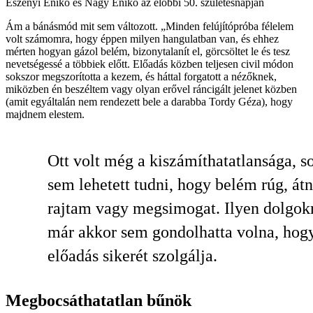
Eszenyi Enikő és Nagy Enikő az előbbi 50. születésnapján
Ám a bánásmód mit sem változott. „Minden felújítópróba félelem
volt számomra, hogy éppen milyen hangulatban van, és ehhez
mérten hogyan gázol belém, bizonytalanít el, görcsöltet le és tesz
nevetségessé a többiek előtt. Előadás közben teljesen civil módon
sokszor megszorította a kezem, és háttal forgatott a nézőknek,
miközben én beszéltem vagy olyan erővel ráncigált jelenet közben
(amit egyáltalán nem rendezett bele a darabba Tordy Géza), hogy
majdnem elestem.
Ott volt még a kiszámíthatatlansága, s
sem lehetett tudni, hogy belém rúg, át
rajtam vagy megsimogat. Ilyen dolgok
már akkor sem gondolhatta volna, hog
előadás sikerét szolgálja.
Megbocsáthatatlan bűnök