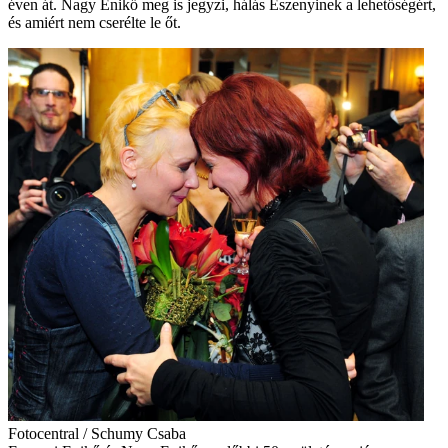
éven át. Nagy Enikő meg is jegyzi, hálás Eszenyinek a lehetőségért,
és amiért nem cserélte le őt.
Fotocentral / Schumy Csaba