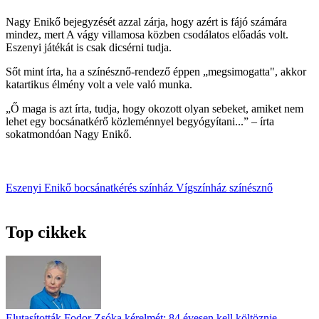
Nagy Enikő bejegyzését azzal zárja, hogy azért is fájó számára
mindez, mert A vágy villamosa közben csodálatos előadás volt.
Eszenyi játékát is csak dicsérni tudja.
Sőt mint írta, ha a színésznő-rendező éppen „megsimogatta", akkor
katartikus élmény volt a vele való munka.
„Ő maga is azt írta, tudja, hogy okozott olyan sebeket, amiket nem
lehet egy bocsánatkérő közleménnyel begyógyítani...” – írta
sokatmondóan Nagy Enikő.
Eszenyi Enikő
bocsánatkérés
színház
Vígszínház
színésznő
Top cikkek
Elutasították Fodor Zsóka kérelmét: 84 évesen kell költöznie