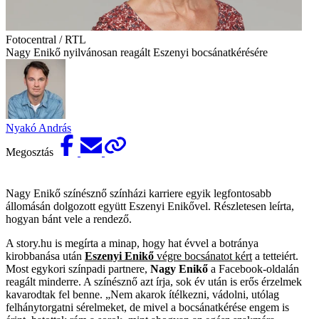
Fotocentral / RTL
Nagy Enikő nyilvánosan reagált Eszenyi bocsánatkérésére
Nyakó András
Megosztás
Nagy Enikő színésznő színházi karriere egyik legfontosabb
állomásán dolgozott együtt Eszenyi Enikővel. Részletesen leírta,
hogyan bánt vele a rendező.
A story.hu is megírta a minap, hogy hat évvel a botránya
kirobbanása után
Eszenyi Enikő
végre bocsánatot kért
a tetteiért.
Most egykori színpadi partnere,
Nagy Enikő
a Facebook-oldalán
reagált minderre. A színésznő azt írja, sok év után is erős érzelmek
kavarodtak fel benne. „Nem akarok ítélkezni, vádolni, utólag
felhánytorgatni sérelmeket, de mivel a bocsánatkérése engem is