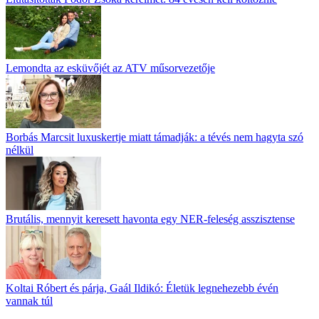
Lemondta az esküvőjét az ATV műsorvezetője
Borbás Marcsit luxuskertje miatt támadják: a tévés nem hagyta szó
nélkül
Brutális, mennyit keresett havonta egy NER-feleség asszisztense
Koltai Róbert és párja, Gaál Ildikó: Életük legnehezebb évén
vannak túl