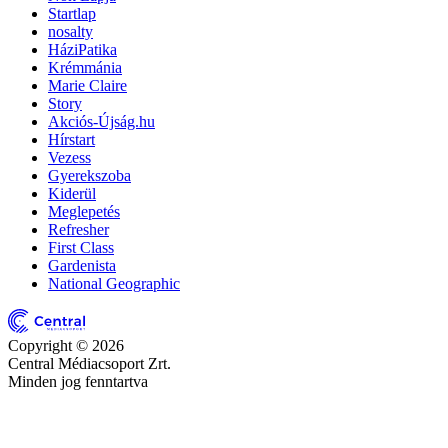
Startlap
nosalty
HáziPatika
Krémmánia
Marie Claire
Story
Akciós-Újság.hu
Hírstart
Vezess
Gyerekszoba
Kiderül
Meglepetés
Refresher
First Class
Gardenista
National Geographic
Copyright © 2026
Central Médiacsoport Zrt.
Minden jog fenntartva