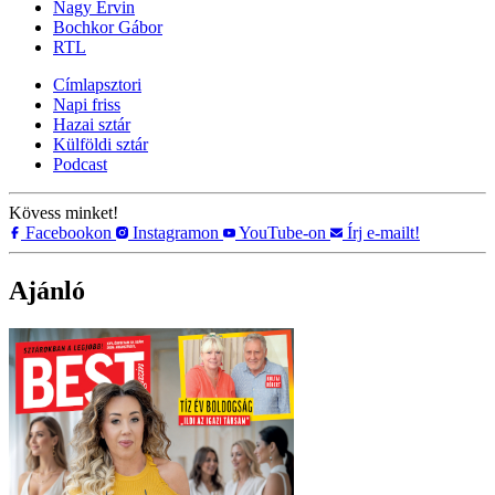
Nagy Ervin
Bochkor Gábor
RTL
Címlapsztori
Napi friss
Hazai sztár
Külföldi sztár
Podcast
Kövess minket!
Facebookon
Instagramon
YouTube-on
Írj e-mailt!
Ajánló