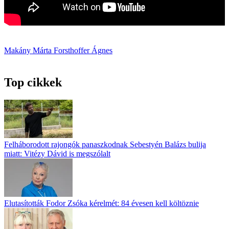
Makány Márta
Forsthoffer Ágnes
Top cikkek
Felháborodott rajongók panaszkodnak Sebestyén Balázs bulija
miatt: Vitézy Dávid is megszólalt
Elutasították Fodor Zsóka kérelmét: 84 évesen kell költöznie