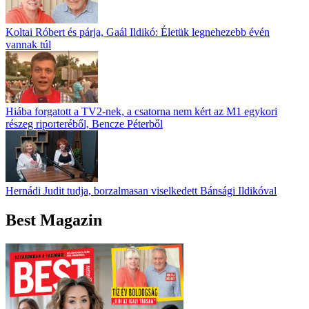
Koltai Róbert és párja, Gaál Ildikó: Életük legnehezebb évén
vannak túl
Hiába forgatott a TV2-nek, a csatorna nem kért az M1 egykori
részeg riporteréből, Bencze Péterből
Hernádi Judit tudja, borzalmasan viselkedett Bánsági Ildikóval
Best Magazin