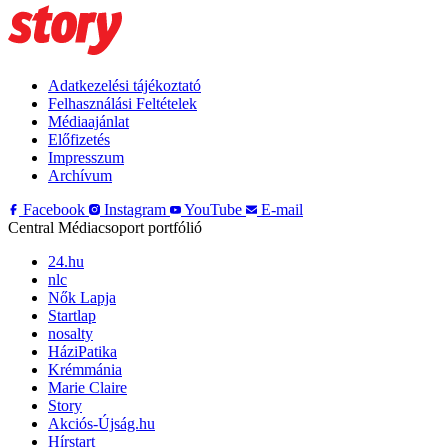
Adatkezelési tájékoztató
Felhasználási Feltételek
Médiaajánlat
Előfizetés
Impresszum
Archívum
Facebook
Instagram
YouTube
E-mail
Central Médiacsoport portfólió
24.hu
nlc
Nők Lapja
Startlap
nosalty
HáziPatika
Krémmánia
Marie Claire
Story
Akciós-Újság.hu
Hírstart