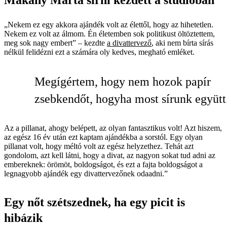
Makány Márta sírni kezdett a stúdióban
„Nekem ez egy akkora ajándék volt az élettől, hogy az hihetetlen.
Nekem ez volt az álmom. Én életemben sok politikust öltöztettem,
meg sok nagy embert” – kezdte
a divattervező
, aki nem bírta sírás
nélkül felidézni ezt a számára oly kedves, megható emléket.
Megígértem, hogy nem hozok papír
zsebkendőt, hogyha most sírunk együtt
Az a pillanat, ahogy belépett, az olyan fantasztikus volt! Azt hiszem,
az egész 16 év után ezt kaptam ajándékba a sorstól. Egy olyan
pillanat volt, hogy méltó volt az egész helyzethez. Tehát azt
gondolom, azt kell látni, hogy a divat, az nagyon sokat tud adni az
embereknek: örömöt, boldogságot, és ezt a fajta boldogságot a
legnagyobb ajándék egy divattervezőnek odaadni.”
Egy nőt szétszednek, ha egy picit is
hibázik