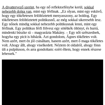
A divattervező szerint,
ha egy nő reflektorfénybe kerül,
sokkal
nehezebb dolga van
, mint egy férfinak. „Ez olyan, mint egy esküvő,
hogy egy tökéletesen felöltöztetett menyasszony, az boldog. Egy
tökéletesen felöltöztetett politikusnő, az még sokkal sikeresebb lesz.
Egy nőnek mindig sokkal nehezebb politikusnak lenni, mint egy
férfinak. Egy politikus férfi fölvesz egy sötétkék öltönyt, és hurrá,
mindenki büszke rá – magyarázta Makány. – Egy nőt szétszednek,
hogyha egy picit is hibázik. Azt gondolom, Ágnes tökéletes volt.
Nem azért, mert én jól csináltam, hanem azért, mert ő maga tökéletes
volt. Ahogy állt, ahogy viselkedett. Néztem öt oldalról, ahogy fönn
ült a pulpituson, és arra gondoltam: ezért éltem, hogy ennek részese
lehessek."