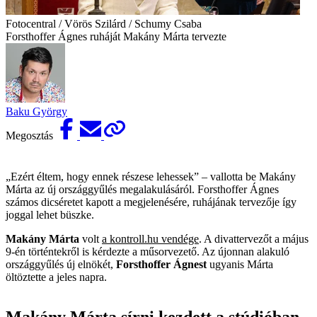
Fotocentral / Vörös Szilárd / Schumy Csaba
Forsthoffer Ágnes ruháját Makány Márta tervezte
Baku György
Megosztás
„Ezért éltem, hogy ennek részese lehessek” – vallotta be Makány
Márta az új országgyűlés megalakulásáról. Forsthoffer Ágnes
számos dicséretet kapott a megjelenésére, ruhájának tervezője így
joggal lehet büszke.
Makány Márta
volt
a kontroll.hu vendége
. A divattervezőt a május
9-én történtekről is kérdezte a műsorvezető. Az újonnan alakuló
országgyűlés új elnökét,
Forsthoffer Ágnest
ugyanis Márta
öltöztette a jeles napra.