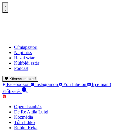
Címlapsztori
Napi friss
Hazai sztár
Külföldi sztár
Podcast
Kövess minket!
Facebookon
Instagramon
YouTube-on
Írj e-mailt!
Előfizetés
Operettszínház
De Re Attila Luigi
Közmédia
Tóth Ildikó
Rubint Réka