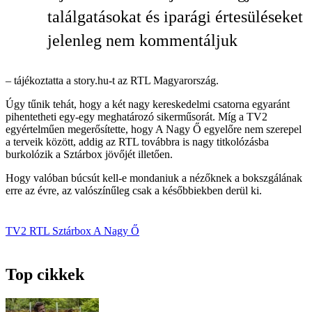
találgatásokat és iparági értesüléseket
jelenleg nem kommentáljuk
– tájékoztatta a story.hu-t az RTL Magyarország.
Úgy tűnik tehát, hogy a két nagy kereskedelmi csatorna egyaránt
pihentetheti egy-egy meghatározó sikerműsorát. Míg a TV2
egyértelműen megerősítette, hogy A Nagy Ő egyelőre nem szerepel
a terveik között, addig az RTL továbbra is nagy titkolózásba
burkolózik a Sztárbox jövőjét illetően.
Hogy valóban búcsút kell-e mondaniuk a nézőknek a bokszgálának
erre az évre, az valószínűleg csak a későbbiekben derül ki.
TV2
RTL
Sztárbox
A Nagy Ő
Top cikkek