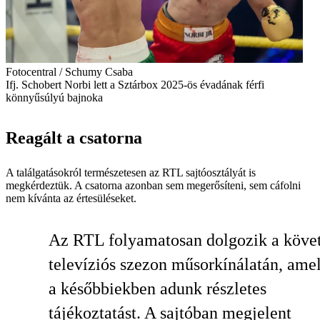
Fotocentral / Schumy Csaba
Ifj. Schobert Norbi lett a Sztárbox 2025-ös évadának férfi
könnyűsúlyú bajnoka
Reagált a csatorna
A találgatásokról természetesen az RTL sajtóosztályát is
megkérdeztük. A csatorna azonban sem megerősíteni, sem cáfolni
nem kívánta az értesüléseket.
Az RTL folyamatosan dolgozik a köve
televíziós szezon műsorkínálatán, ame
a későbbiekben adunk részletes
tájékoztatást. A sajtóban megjelent