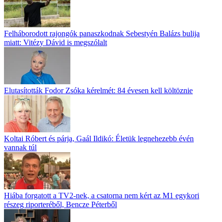
Felháborodott rajongók panaszkodnak Sebestyén Balázs bulija
miatt: Vitézy Dávid is megszólalt
Elutasították Fodor Zsóka kérelmét: 84 évesen kell költöznie
Koltai Róbert és párja, Gaál Ildikó: Életük legnehezebb évén
vannak túl
Hiába forgatott a TV2-nek, a csatorna nem kért az M1 egykori
részeg riporteréből, Bencze Péterből