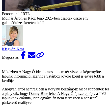
Fotocentral / RTL
Molnár Áron és Rácz Jenő 2025-ben csaptak össze egy
gálamérkőzés keretén belül
Kisgyőri Kata
Megosztás
Miközben A Nagy Ő idén biztosan nem tér vissza a képernyőre,
lapunk információi szerint a Sztárbox jövője körül is egyre több a
kérdőjel.
Ahogyan arról nemrégiben a
story.hu
beszámolt:
hiába röppentek fel
a pletykák, hogy Danny Blue lehet A Nagy Ő új szereplője
, a TV2
lapunknak elárulta, idén egyáltalán nem terveznek a népszerű
párkereső realityvel.