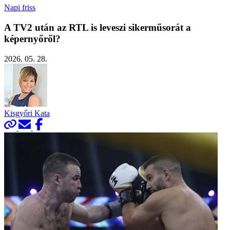
Napi friss
A TV2 után az RTL is leveszi sikerműsorát a
képernyőről?
2026. 05. 28.
Kisgyőri Kata