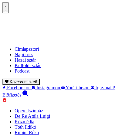
Címlapsztori
Napi friss
Hazai sztár
Külföldi sztár
Podcast
Kövess minket!
Facebookon
Instagramon
YouTube-on
Írj e-mailt!
Előfizetés
Operettszínház
De Re Attila Luigi
Közmédia
Tóth Ildikó
Rubint Réka