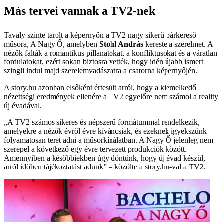
Más tervei vannak a TV2-nek
Tavaly szinte tarolt a képernyőn a TV2 nagy sikerű párkereső
műsora, A Nagy Ő, amelyben
Stohl András
kereste a szerelmet. A
nézők falták a romantikus pillanatokat, a konfliktusokat és a váratlan
fordulatokat, ezért sokan biztosra vették, hogy idén újabb ismert
szingli indul majd szerelemvadászatra a csatorna képernyőjén.
A
story.hu
azonban elsőként értesült arról, hogy a kiemelkedő
nézettségi eredmények ellenére a
TV2 egyelőre nem számol a reality
új évadával.
„A TV2 számos sikeres és népszerű formátummal rendelkezik,
amelyekre a nézők évről évre kíváncsiak, és ezeknek igyekszünk
folyamatosan teret adni a műsorkínálatban. A Nagy Ő jelenleg nem
szerepel a következő egy évre tervezett produkciók között.
Amennyiben a későbbiekben úgy döntünk, hogy új évad készül,
arról időben tájékoztatást adunk” – közölte a
story.hu
-val a TV2.