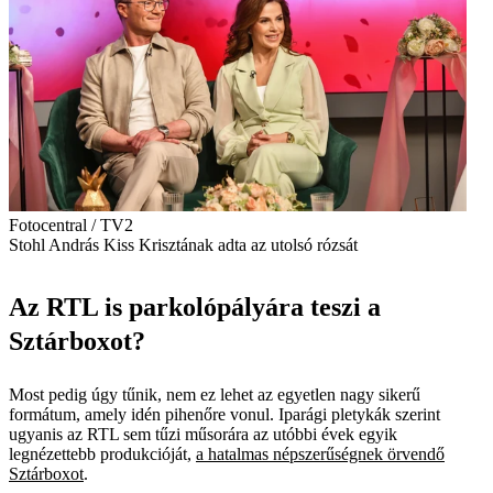
Fotocentral / TV2
Stohl András Kiss Krisztának adta az utolsó rózsát
Az RTL is parkolópályára teszi a
Sztárboxot?
Most pedig úgy tűnik, nem ez lehet az egyetlen nagy sikerű
formátum, amely idén pihenőre vonul. Iparági pletykák szerint
ugyanis az RTL sem tűzi műsorára az utóbbi évek egyik
legnézettebb produkcióját,
a hatalmas népszerűségnek örvendő
Sztárboxot
.