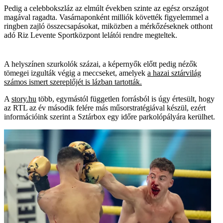
Pedig a celebbokszláz az elmúlt években szinte az egész országot
magával ragadta. Vasárnaponként milliók követték figyelemmel a
ringben zajló összecsapásokat, miközben a mérkőzéseknek otthont
adó Riz Levente Sportközpont lelátói rendre megteltek.
A helyszínen szurkolók százai, a képernyők előtt pedig nézők
tömegei izgulták végig a meccseket, amelyek
a hazai sztárvilág
számos ismert szereplőjét is lázban tartották.
A
story.hu
több, egymástól független forrásból is úgy értesült, hogy
az RTL az év második felére más műsorstratégiával készül, ezért
információink szerint a Sztárbox egy időre parkolópályára kerülhet.