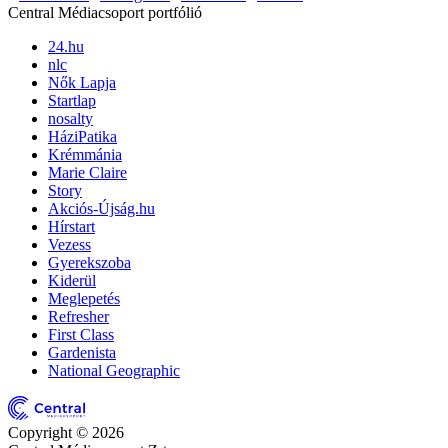
Central Médiacsoport portfólió
24.hu
nlc
Nők Lapja
Startlap
nosalty
HáziPatika
Krémmánia
Marie Claire
Story
Akciós-Újság.hu
Hírstart
Vezess
Gyerekszoba
Kiderül
Meglepetés
Refresher
First Class
Gardenista
National Geographic
Copyright © 2026