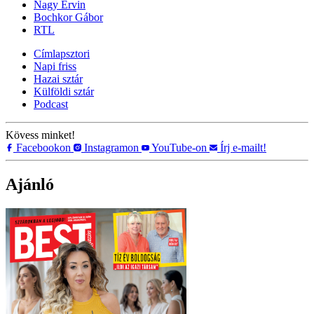
Nagy Ervin
Bochkor Gábor
RTL
Címlapsztori
Napi friss
Hazai sztár
Külföldi sztár
Podcast
Kövess minket!
Facebookon
Instagramon
YouTube-on
Írj e-mailt!
Ajánló