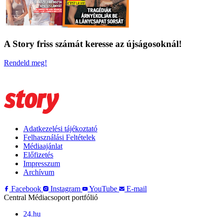
A Story friss számát keresse az újságosoknál!
Rendeld meg!
Adatkezelési tájékoztató
Felhasználási Feltételek
Médiaajánlat
Előfizetés
Impresszum
Archívum
Facebook
Instagram
YouTube
E-mail
Central Médiacsoport portfólió
24.hu