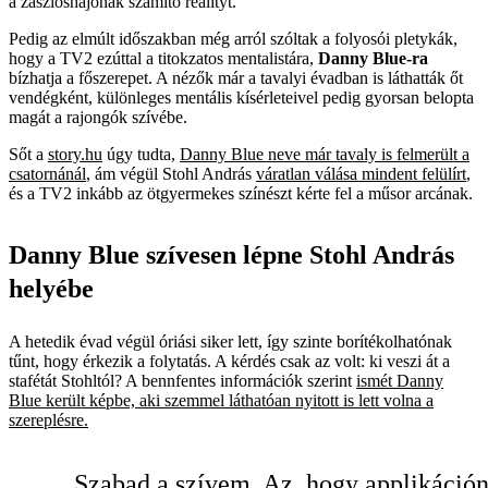
a zászlóshajónak számító realityt.
Pedig az elmúlt időszakban még arról szóltak a folyosói pletykák,
hogy a TV2 ezúttal a titokzatos mentalistára,
Danny Blue-ra
bízhatja a főszerepet. A nézők már a tavalyi évadban is láthatták őt
vendégként, különleges mentális kísérleteivel pedig gyorsan belopta
magát a rajongók szívébe.
Sőt a
story.hu
úgy tudta,
Danny Blue neve már tavaly is felmerült a
csatornánál
, ám végül Stohl András
váratlan válása mindent felülírt
,
és a TV2 inkább az ötgyermekes színészt kérte fel a műsor arcának.
Danny Blue szívesen lépne Stohl András
helyébe
A hetedik évad végül óriási siker lett, így szinte borítékolhatónak
tűnt, hogy érkezik a folytatás. A kérdés csak az volt: ki veszi át a
stafétát Stohltól? A bennfentes információk szerint
ismét Danny
Blue került képbe, aki szemmel láthatóan nyitott is lett volna a
szereplésre.
Szabad a szívem. Az, hogy applikáció