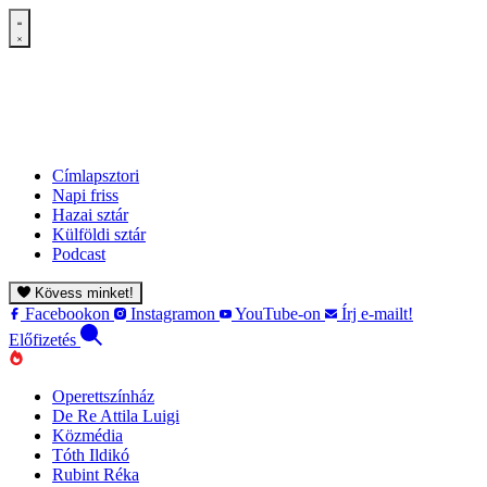
Címlapsztori
Napi friss
Hazai sztár
Külföldi sztár
Podcast
Kövess minket!
Facebookon
Instagramon
YouTube-on
Írj e-mailt!
Előfizetés
Operettszínház
De Re Attila Luigi
Közmédia
Tóth Ildikó
Rubint Réka