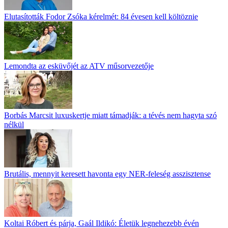
Elutasították Fodor Zsóka kérelmét: 84 évesen kell költöznie
Lemondta az esküvőjét az ATV műsorvezetője
Borbás Marcsit luxuskertje miatt támadják: a tévés nem hagyta szó
nélkül
Brutális, mennyit keresett havonta egy NER-feleség asszisztense
Koltai Róbert és párja, Gaál Ildikó: Életük legnehezebb évén