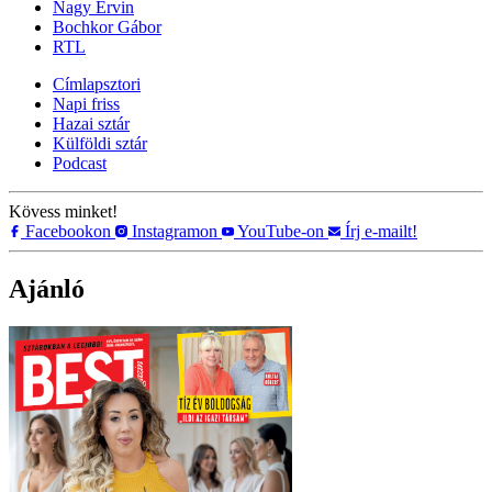
Nagy Ervin
Bochkor Gábor
RTL
Címlapsztori
Napi friss
Hazai sztár
Külföldi sztár
Podcast
Kövess minket!
Facebookon
Instagramon
YouTube-on
Írj e-mailt!
Ajánló