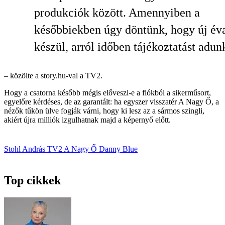
produkciók között. Amennyiben a
későbbiekben úgy döntünk, hogy új év
készül, arról időben tájékoztatást adun
– közölte a story.hu-val a TV2.
Hogy a csatorna később mégis előveszi-e a fiókból a sikerműsort,
egyelőre kérdéses, de az garantált: ha egyszer visszatér A Nagy Ő, a
nézők tűkön ülve fogják várni, hogy ki lesz az a sármos szingli,
akiért újra milliók izgulhatnak majd a képernyő előtt.
Stohl András
TV2
A Nagy Ő
Danny Blue
Top cikkek