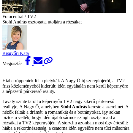
Fotocentral / TV2
Stohl András osztogatta utoljára a rózsákat
Kisgyőri Kata
Megosztás
Hiába röppentek fel a pletykák A Nagy Ő új szereplőjéről, a TV2
friss közleményéből kiderült: idén egyáltalán nem kerül képernyőre
a népszerű párkereső reality.
Tavaly szinte tarolt a képernyőn TV2 nagy sikerű párkereső
realityje, A Nagy Ő, amelyben
Stohl András
kereste a szerelmet. A
nézők falták a drámát, a romantikát és a botrányokat, így sokan
biztosra vették, hogy idén újabb sármos szingli osztja majd a
rózsákat a TV2 képernyőjén. A
story.hu
azonban most úgy értesült:
hiába a rekordnézettség, a csatorna idén egyelőre nem tűzi műsorára