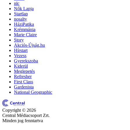
nlc
Nők Lapja
Startlap
nosalty
HáziPatika
Krémmánia
Marie Claire
Story
Akciós-Újság.hu
Hírstart
Vezess
Gyerekszoba
Kiderül
Meglepetés
Refresher
First Class
Gardenista
National Geographic
Copyright © 2026
Central Médiacsoport Zrt.
Minden jog fenntartva