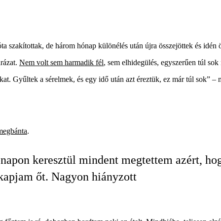
a szakítottak, de három hónap különélés után újra összejöttek és idén 
rázat.
Nem volt sem harmadik fél
, sem elhidegülés, egyszerűen túl sok
at. Gyűltek a sérelmek, és egy idő után azt éreztük, ez már túl sok” – 
megbánta
.
napon keresztül mindent megtettem azért, ho
kapjam őt. Nagyon hiányzott