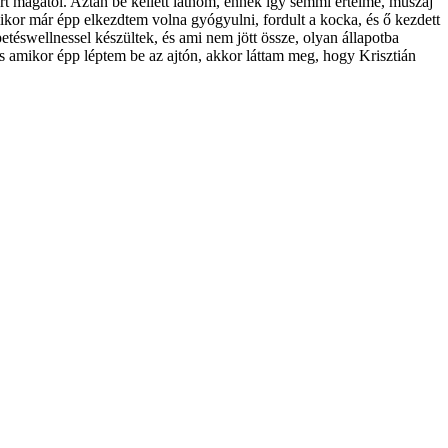
rt magától. Aztán be kellett látnom, ennek így semmi értelme, muszáj
ikor már épp elkezdtem volna gyógyulni, fordult a kocka, és ő kezdett
téswellnessel készültek, és ami nem jött össze, olyan állapotba
s amikor épp léptem be az ajtón, akkor láttam meg, hogy Krisztián