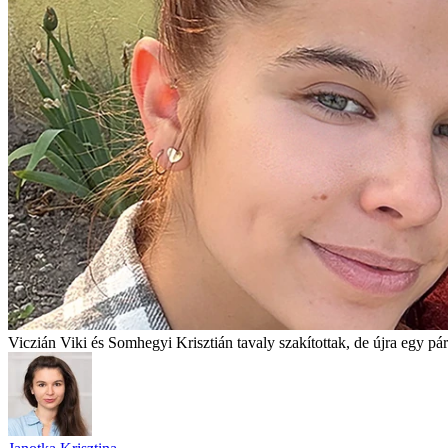
Viczián Viki és Somhegyi Krisztián tavaly szakítottak, de újra egy pá