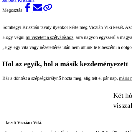
Janotka Krisztina
Megosztás
Somhegyi Krisztián tavaly ilyenkor kérte meg Viczián Viki kezét. Azót
Hogy végül
mi vezetett a szétváláshoz
, arra nagyon egyszerű a magya
„Egy-egy vita vagy nézeteltérés után nem ültünk le kibeszélni a dolgok
Hol az egyik, hol a másik kezdeményezett
Bár a döntést a szépségkirálynő hozta meg, alig telt el pár nap,
máris 
Két hó
vissza
– kezdi
Viczián Viki
.