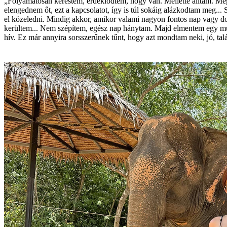
„Folyamatosan kerestem, érdeklődtem, hogy van. Mellette álltam. Még 
elengednem őt, ezt a kapcsolatot, így is túl sokáig alázkodtam meg..
el közeledni. Mindig akkor, amikor valami nagyon fontos nap vagy dolo
kerültem... Nem szépítem, egész nap hánytam. Majd elmentem egy műsor
hív. Ez már annyira sorsszerűnek tűnt, hogy azt mondtam neki, jó, tal