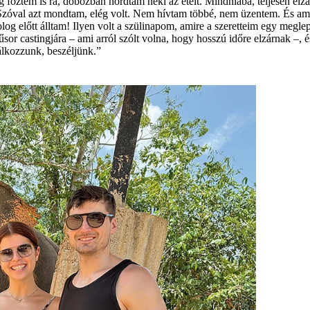
főztem is rá, dobozban hordtam neki az ételt. Mindhiába, teljesen elzá
. Szóval azt mondtam, elég volt. Nem hívtam többé, nem üzentem. És am
g előtt álltam! Ilyen volt a szülinapom, amire a szeretteim egy meglepe
 castingjára – ami arról szólt volna, hogy hosszú időre elzárnak –, é
álkozzunk, beszéljünk.”