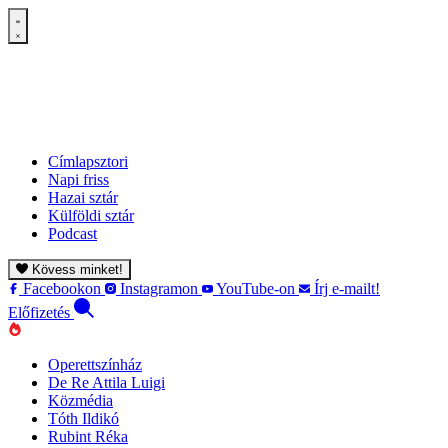
Címlapsztori
Napi friss
Hazai sztár
Külföldi sztár
Podcast
Kövess minket!
Facebookon
Instagramon
YouTube-on
Írj e-mailt!
Előfizetés
Operettszínház
De Re Attila Luigi
Közmédia
Tóth Ildikó
Rubint Réka