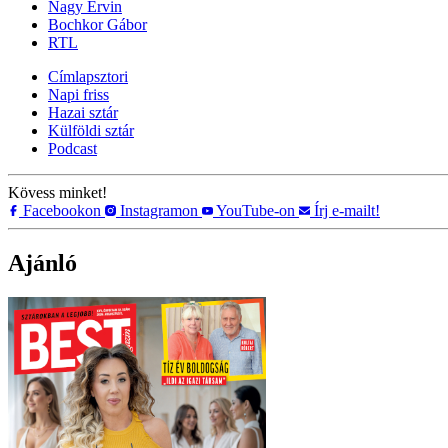
Nagy Ervin
Bochkor Gábor
RTL
Címlapsztori
Napi friss
Hazai sztár
Külföldi sztár
Podcast
Kövess minket!
Facebookon
Instagramon
YouTube-on
Írj e-mailt!
Ajánló