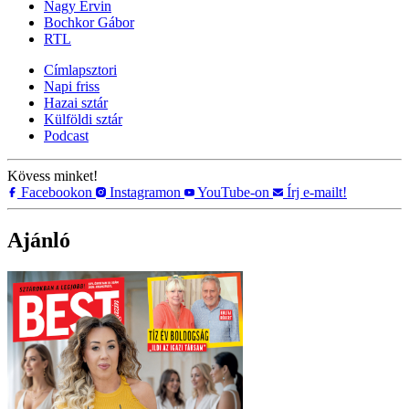
Nagy Ervin
Bochkor Gábor
RTL
Címlapsztori
Napi friss
Hazai sztár
Külföldi sztár
Podcast
Kövess minket!
Facebookon
Instagramon
YouTube-on
Írj e-mailt!
Ajánló