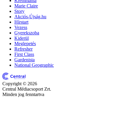
Krémmánia
Marie Claire
Story
Akciós-Újság.hu
Hírstart
Vezess
Gyerekszoba
Kiderül
Meglepetés
Refresher
First Class
Gardenista
National Geographic
Copyright © 2026
Central Médiacsoport Zrt.
Minden jog fenntartva