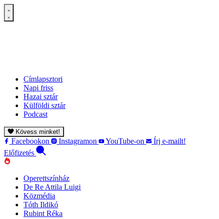
Címlapsztori
Napi friss
Hazai sztár
Külföldi sztár
Podcast
Kövess minket!
Facebookon
Instagramon
YouTube-on
Írj e-mailt!
Előfizetés
Operettszínház
De Re Attila Luigi
Közmédia
Tóth Ildikó
Rubint Réka