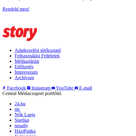
Rendeld meg!
Adatkezelési tájékoztató
Felhasználási Feltételek
Médiaajánlat
Előfizetés
Impresszum
Archívum
Facebook
Instagram
YouTube
E-mail
Central Médiacsoport portfólió
24.hu
nlc
Nők Lapja
Startlap
nosalty
HáziPatika