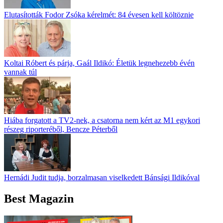
Elutasították Fodor Zsóka kérelmét: 84 évesen kell költöznie
Koltai Róbert és párja, Gaál Ildikó: Életük legnehezebb évén
vannak túl
Hiába forgatott a TV2-nek, a csatorna nem kért az M1 egykori
részeg riporteréből, Bencze Péterből
Hernádi Judit tudja, borzalmasan viselkedett Bánsági Ildikóval
Best Magazin