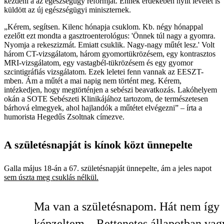
kezdeni a az egészségügy reformját. Ennek érdekében nyílt levelet is
küldött az új egészségügyi miniszternek.
„Kérem, segítsen. Kilenc hónapja csuklom. Kb. négy hónappal
ezelőtt ezt mondta a gasztroenterológus: 'Önnek túl nagy a gyomra.
Nyomja a rekeszizmát. Emiatt csuklik. Nagy-nagy műtét lesz.' Volt
három CT-vizsgálatom, három gyomortükrözésem, egy kontrasztos
MRI-vizsgálatom, egy vastagbél-tükrözésem és egy gyomor
szcintigráfiás vizsgálatom. Ezek leletei fenn vannak az EESZT-
mben. Ám a műtét a mai napig nem történt meg. Kérem,
intézkedjen, hogy megtörténjen a sebészi beavatkozás. Lakóhelyem
okán a SOTE Sebészeti Klinikájához tartozom, de természetesen
bárhová elmegyek, ahol hajlandók a műtétet elvégezni” – írta a
humorista Hegedűs Zsoltnak címezve.
A születésnapját is kínok közt ünnepelte
Galla május 18-án a 67. születésnapját ünnepelte, ám a jeles napot
sem úszta meg csuklás nélkül.
Ma van a születésnapom. Hát nem így
képzeltem... Rettenetes állapotban vag