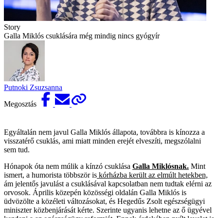
Story
Galla Miklós csuklására még mindig nincs gyógyír
Putnoki Zsuzsanna
Megosztás
Egyáltalán nem javul Galla Miklós állapota, továbbra is kínozza a
visszatérő csuklás, ami miatt minden erejét elveszíti, megszólalni
sem tud.
Hónapok óta nem múlik a kínzó csuklása
Galla Miklósnak.
Mint
ismert, a humorista többször is
kórházba került az elmúlt hetekben,
ám jelentős javulást a csuklásával kapcsolatban nem tudtak elérni az
orvosok. Április közepén közösségi oldalán Galla Miklós is
üdvözölte a közéleti változásokat, és Hegedűs Zsolt egészségügyi
miniszter közbenjárását kérte. Szerinte ugyanis lehetne az ő ügyével