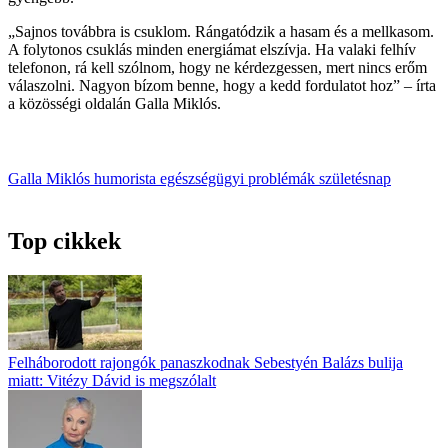
„Sajnos továbbra is csuklom. Rángatódzik a hasam és a mellkasom.
A folytonos csuklás minden energiámat elszívja. Ha valaki felhív
telefonon, rá kell szólnom, hogy ne kérdezgessen, mert nincs erőm
válaszolni. Nagyon bízom benne, hogy a kedd fordulatot hoz” – írta
a közösségi oldalán Galla Miklós.
Galla Miklós
humorista
egészségügyi problémák
születésnap
Top cikkek
Felháborodott rajongók panaszkodnak Sebestyén Balázs bulija
miatt: Vitézy Dávid is megszólalt