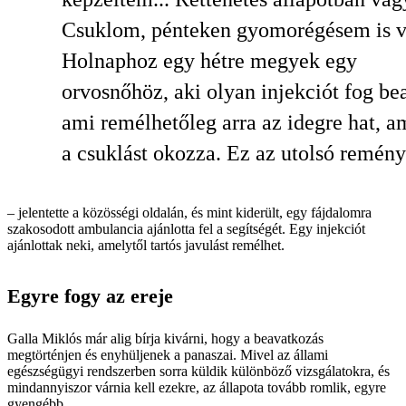
Csuklom, pénteken gyomorégésem is v
Holnaphoz egy hétre megyek egy
orvosnőhöz, aki olyan injekciót fog be
ami remélhetőleg arra az idegre hat, a
a csuklást okozza. Ez az utolsó remén
– jelentette a közösségi oldalán, és mint kiderült, egy fájdalomra
szakosodott ambulancia ajánlotta fel a segítségét. Egy injekciót
ajánlottak neki, amelytől tartós javulást remélhet.
Egyre fogy az ereje
Galla Miklós már alig bírja kivárni, hogy a beavatkozás
megtörténjen és enyhüljenek a panaszai. Mivel az állami
egészségügyi rendszerben sorra küldik különböző vizsgálatokra, és
mindannyiszor várnia kell ezekre, az állapota tovább romlik, egyre
gyengébb.