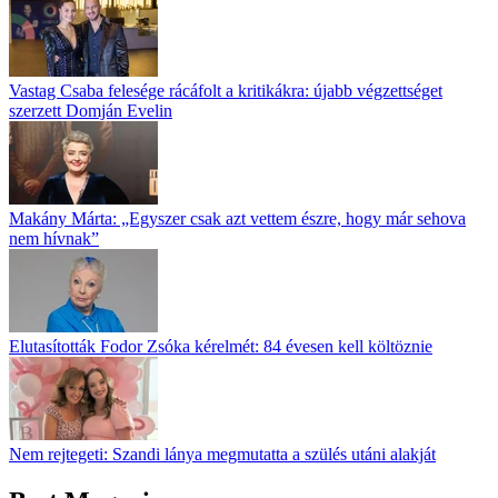
Vastag Csaba felesége rácáfolt a kritikákra: újabb végzettséget
szerzett Domján Evelin
Makány Márta: „Egyszer csak azt vettem észre, hogy már sehova
nem hívnak”
Elutasították Fodor Zsóka kérelmét: 84 évesen kell költöznie
Nem rejtegeti: Szandi lánya megmutatta a szülés utáni alakját