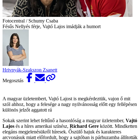
Fotocentral / Schumy Csaba
Fésűs Nellyés férje, Vajtó Lajos imádják a humort
Hrivnyák-Szakszon Zsanett
Megosztás
A magyar üzletembert, Vajtó Lajost is megkérdeztük, vajon ő mit
szól ahhoz, hogy a felesége a nagy nyilvánosság előtt egy fellépésen
különös jelzőt aggatott rá
Sokak szerint lehet feltűnő a hasonlóság a magyar üzletember,
Vajtó
Lajos
és a híres amerikai színész,
Richard Gere
között. Mindketten
elegáns megjelenésükről híresek. Őszülő hajuk és karakteres
arcvonásuk miatt előfordult, hogy a sajtóban is párhuzamba állították