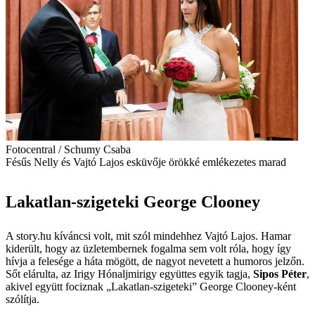
Fotocentral / Schumy Csaba
Fésűs Nelly és Vajtó Lajos esküvője örökké emlékezetes marad
Lakatlan-szigeteki George Clooney
A story.hu kíváncsi volt, mit szól mindehhez Vajtó Lajos. Hamar
kiderült, hogy az üzletembernek fogalma sem volt róla, hogy így
hívja a felesége a háta mögött, de nagyot nevetett a humoros jelzőn.
Sőt elárulta, az Irigy Hónaljmirigy együttes egyik tagja,
Sipos Péter
,
akivel együtt fociznak „Lakatlan-szigeteki” George Clooney-ként
szólítja.