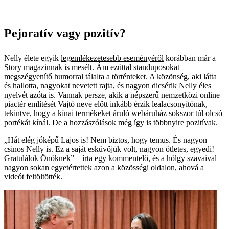
Pejoratív vagy pozitív?
Nelly élete egyik
legemlékezetesebb eseményéről
korábban már a
Story magazinnak is mesélt. Ám ezúttal standuposokat
megszégyenítő humorral tálalta a történteket. A közönség, aki látta
és hallotta, nagyokat nevetett rajta, és nagyon dicsérik Nelly éles
nyelvét azóta is. Vannak persze, akik a népszerű nemzetközi online
piactér említését Vajtó neve előtt inkább érzik lealacsonyítónak,
tekintve, hogy a kínai termékeket áruló webáruház sokszor túl olcsó
portékát kínál. De a hozzászólások még így is többnyire pozitívak.
„Hát elég jóképű Lajos is! Nem biztos, hogy temus. És nagyon
csinos Nelly is. Ez a saját esküvőjük volt, nagyon ötletes, egyedi!
Gratulálok Önöknek” – írta egy kommentelő, és a hölgy szavaival
nagyon sokan egyetértettek azon a közösségi oldalon, ahová a
videót feltöltötték.