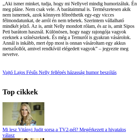
„Aki ismer minket, tudja, hogy mi Nellyvel mindig humorizáluk. Én
meg pláne. Nem csak vele. A barátaimmal is. Természetesen akik
nem ismernek, azok könnyen félreéthetik egy-egy vicces
félmondatunkat, de arról én nem tehetek. Szerintem vállalható
mindkét jelző. Az is, amit Nelly mondott rólam, és az is, amit Sipos
Peti barátom használ. Különösen, hogy nagy rajongója vagyok
ezeknek a színészeknek. És még a Temuról is gyakran vásárolok.
Annál is inkább, mert épp most is onnan vásároltam egy akkus
metszőollót, amivel rendkívül elégedett vagyok” – jegyezte meg
nevetve.
Vajtó Lajos
Fésűs Nelly
fellépés
házasság
humor
beszólás
Top cikkek
Mi lesz Vitányi Judit sorsa a TV2-nél? Megérkezett a hivatalos
válasz