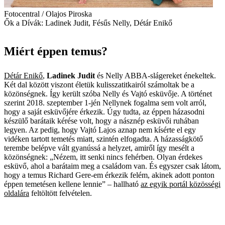
Fotocentral / Olajos Piroska
Ők a Dívák: Ladinek Judit, Fésűs Nelly, Détár Enikő
Miért éppen temus?
Détár Enikő
,
Ladinek Judit
és Nelly ABBA-slágereket énekeltek.
Két dal között viszont életük kulisszatitkairól számoltak be a
közönségnek. Így került szóba Nelly és Vajtó esküvője. A történet
szerint 2018. szeptember 1-jén Nellynek fogalma sem volt arról,
hogy a saját esküvőjére érkezik. Úgy tudta, az éppen házasodni
készülő barátaik kérése volt, hogy a násznép esküvői ruhában
legyen. Az pedig, hogy Vajtó Lajos aznap nem kísérte el egy
vidéken tartott temetés miatt, szintén elfogadta. A házasságkötő
terembe belépve vált gyanússá a helyzet, amiről így mesélt a
közönségnek: „Nézem, itt senki nincs fehérben. Olyan érdekes
esküvő, ahol a barátaim meg a családom van. És egyszer csak látom,
hogy a temus Richard Gere-em érkezik felém, akinek adott ponton
éppen temetésen kellene lennie” – hallható
az egyik portál közösségi
oldalára
feltöltött felvételen.