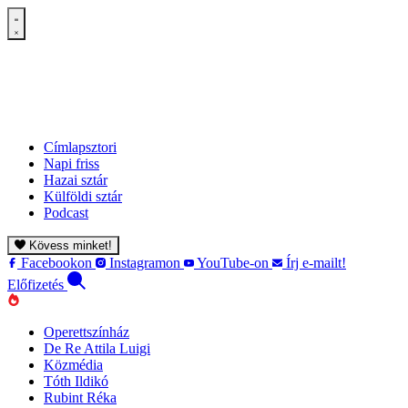
Címlapsztori
Napi friss
Hazai sztár
Külföldi sztár
Podcast
Kövess minket!
Facebookon
Instagramon
YouTube-on
Írj e-mailt!
Előfizetés
Operettszínház
De Re Attila Luigi
Közmédia
Tóth Ildikó
Rubint Réka