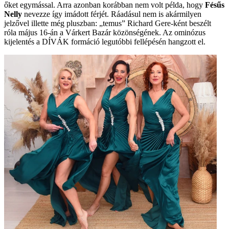
őket egymással. Arra azonban korábban nem volt példa, hogy
Fésűs
Nelly
nevezze így imádott férjét. Ráadásul nem is akármilyen
jelzővel illette még pluszban: „temus” Richard Gere-ként beszélt
róla május 16-án a Várkert Bazár közönségének. Az ominózus
kijelentés a DÍVÁK formáció legutóbbi fellépésén hangzott el.