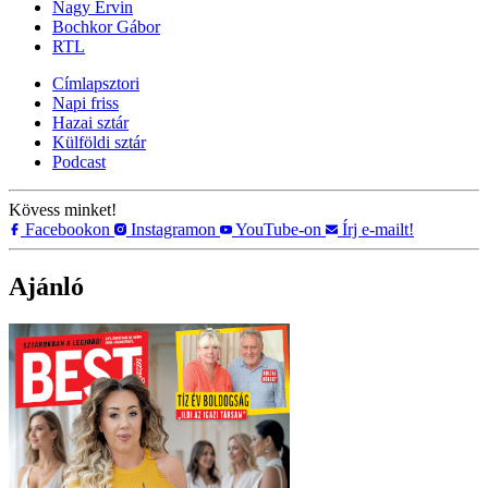
Nagy Ervin
Bochkor Gábor
RTL
Címlapsztori
Napi friss
Hazai sztár
Külföldi sztár
Podcast
Kövess minket!
Facebookon
Instagramon
YouTube-on
Írj e-mailt!
Ajánló