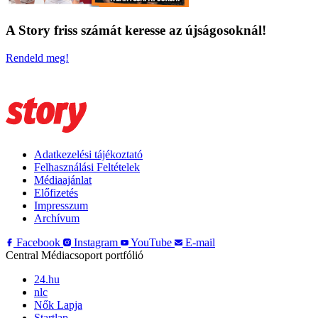
A Story friss számát keresse az újságosoknál!
Rendeld meg!
Adatkezelési tájékoztató
Felhasználási Feltételek
Médiaajánlat
Előfizetés
Impresszum
Archívum
Facebook
Instagram
YouTube
E-mail
Central Médiacsoport portfólió
24.hu
nlc
Nők Lapja
Startlap