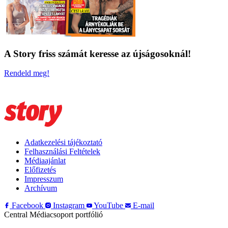
A Story friss számát keresse az újságosoknál!
Rendeld meg!
Adatkezelési tájékoztató
Felhasználási Feltételek
Médiaajánlat
Előfizetés
Impresszum
Archívum
Facebook
Instagram
YouTube
E-mail
Central Médiacsoport portfólió