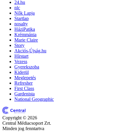
24.hu
nlc
Nők Lapja
Startlap
nosalty
HáziPatika
Krémmánia
Marie Claire
Story
Akciós-Újság.hu
Hírstart
Vezess
Gyerekszoba
Kiderül
Meglepetés
Refresher
First Class
Gardenista
National Geographic
Copyright © 2026
Central Médiacsoport Zrt.
Minden jog fenntartva