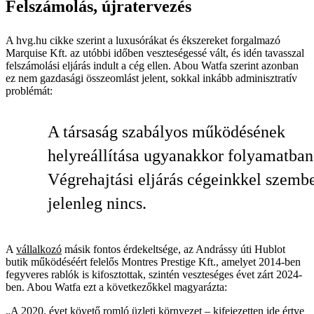
Felszámolás, újratervezés
A hvg.hu cikke szerint a luxusórákat és ékszereket forgalmazó
Marquise Kft. az utóbbi időben veszteségessé vált, és idén tavasszal
felszámolási eljárás indult a cég ellen. Abou Watfa szerint azonban
ez nem gazdasági összeomlást jelent, sokkal inkább adminisztratív
problémát:
A társaság szabályos működésének
helyreállítása ugyanakkor folyamatban
Végrehajtási eljárás cégeinkkel szemb
jelenleg nincs.
A
vállalkozó
másik fontos érdekeltsége, az Andrássy úti Hublot
butik működéséért felelős Montres Prestige Kft., amelyet 2014-ben
fegyveres rablók is kifosztottak, szintén veszteséges évet zárt 2024-
ben. Abou Watfa ezt a következőkkel magyarázta:
„A 2020. évet követő romló üzleti környezet – kifejezetten ide értve