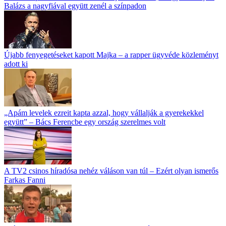
Balázs a nagyfiával együtt zenél a színpadon
Újabb fenyegetéseket kapott Majka – a rapper ügyvéde közleményt
adott ki
„Apám levelek ezreit kapta azzal, hogy vállalják a gyerekekkel
együtt” – Bács Ferencbe egy ország szerelmes volt
A TV2 csinos híradósa nehéz váláson van túl – Ezért olyan ismerős
Farkas Fanni