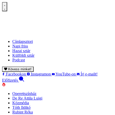
Címlapsztori
Napi friss
Hazai sztár
Külföldi sztár
Podcast
Kövess minket!
Facebookon
Instagramon
YouTube-on
Írj e-mailt!
Előfizetés
Operettszínház
De Re Attila Luigi
Közmédia
Tóth Ildikó
Rubint Réka