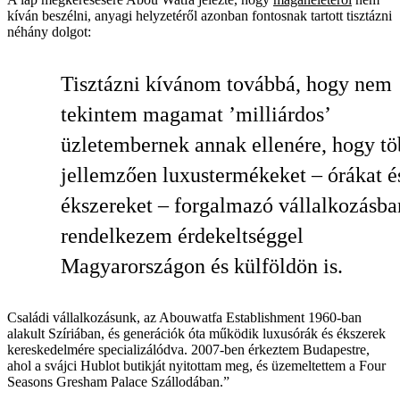
kíván beszélni, anyagi helyzetéről azonban fontosnak tartott tisztázni
néhány dolgot:
Tisztázni kívánom továbbá, hogy nem
tekintem magamat ’milliárdos’
üzletembernek annak ellenére, hogy tö
jellemzően luxustermékeket – órákat é
ékszereket – forgalmazó vállalkozásba
rendelkezem érdekeltséggel
Magyarországon és külföldön is.
Családi vállalkozásunk, az Abouwatfa Establishment 1960-ban
alakult Szíriában, és generációk óta működik luxusórák és ékszerek
kereskedelmére specializálódva. 2007-ben érkeztem Budapestre,
ahol a svájci Hublot butikját nyitottam meg, és üzemeltettem a Four
Seasons Gresham Palace Szállodában.”