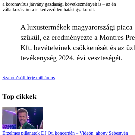
a koronavírus járvány gazdasági következményeit is – az én
vállalkozásaimra is kedvezőtlen hatást gyakorolt.
A luxustermékek magyarországi piaca
szűkül, ez eredményezte a Montres Pre
Kft. bevételeinek csökkenését és az üzl
tevékenység 2024. évi veszteségét.
Szabó Zsófi
férje
milliárdos
Top cikkek
Érzelmes pillanatok DJ Oti koncertjén – Videón, ahogy Sebestyén