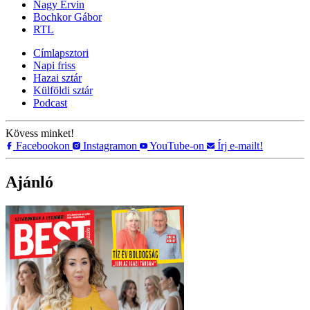
Nagy Ervin
Bochkor Gábor
RTL
Címlapsztori
Napi friss
Hazai sztár
Külföldi sztár
Podcast
Kövess minket!
Facebookon
Instagramon
YouTube-on
Írj e-mailt!
Ajánló