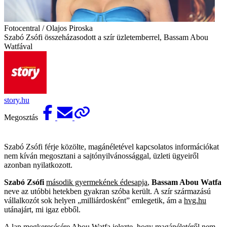
Fotocentral / Olajos Piroska
Szabó Zsófi összeházasodott a szír üzletemberrel, Bassam Abou
Watfával
story.hu
Megosztás
Szabó Zsófi férje közölte, magánéletével kapcsolatos információkat
nem kíván megosztani a sajtónyilvánossággal, üzleti ügyeiről
azonban nyilatkozott.
Szabó Zsófi
második gyermekének édesapja
,
Bassam Abou Watfa
neve az utóbbi hetekben gyakran szóba került. A szír származású
vállalkozót sok helyen „milliárdosként” emlegetik, ám a
hvg.hu
utánajárt, mi igaz ebből.
A lap megkeresésére Abou Watfa jelezte, hogy
magánéletéről
nem