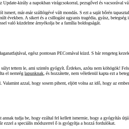
 Update-király a napokban virágcsokorral, pezsgővel és vacsorával várt
ól ismert, már-már szállóigévé vált mondás. S ezt a saját bőrén tapaszt
lt években. A sikert és a csillogást ugyanis tragédia, gyász, betegség 
ssel való küzdelme árnyékolja be a família boldogságát.
 daganatfajtával, egész pontosan PEComával küzd. S bár rengeteg kezelé
si súlyt tettem le, ami szintén gyógyít. Érdekes, azóta nem köhögök! 
ulta el nemrég
lapunknak
, és hozzátette, nem véletlenül kapta ezt a beteg
sel. Valamint azzal, hogy sosem pihent, eljött volna az idő, hogy az embe
t annak tudja be, hogy ezáltal fel kellett ismernie, hogy a gyógyítás útjá
ár ezzel a speciális módszerrel ő is gyógyítja a hozzá fordulókat.