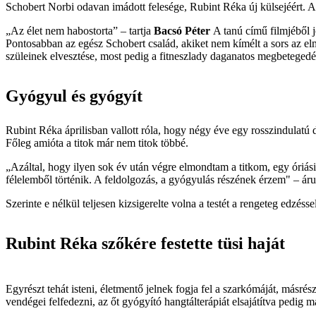
Schobert Norbi odavan imádott felesége, Rubint Réka új külsejéért. Az
„Az élet nem habostorta” – tartja
Bacsó Péter
A tanú című filmjéből j
Pontosabban az egész Schobert család, akiket nem kímélt a sors az elmú
szüleinek elvesztése, most pedig a fitneszlady daganatos megbetegedé
Gyógyul és gyógyít
Rubint Réka áprilisban vallott róla, hogy négy éve egy rosszindulatú
Főleg amióta a titok már nem titok többé.
„Azáltal, hogy ilyen sok év után végre elmondtam a titkom, egy óriá
félelemből történik. A feldolgozás, a gyógyulás részének érzem" – ár
Szerinte e nélkül teljesen kizsigerelte volna a testét a rengeteg edzés
Rubint Réka szőkére festette tüsi haját
Egyrészt tehát isteni, életmentő jelnek fogja fel a szarkómáját, másrész
vendégei felfedezni, az őt gyógyító hangtálterápiát elsajátítva pedig m