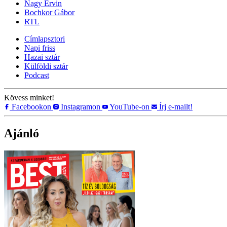
Nagy Ervin
Bochkor Gábor
RTL
Címlapsztori
Napi friss
Hazai sztár
Külföldi sztár
Podcast
Kövess minket!
Facebookon
Instagramon
YouTube-on
Írj e-mailt!
Ajánló