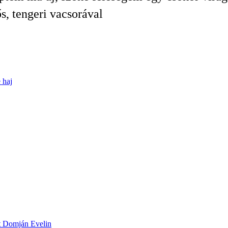
s, tengeri vacsorával
e
haj
ett Domján Evelin