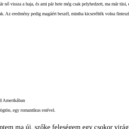
nő vissza a haja, és ami pár hete még csak pelyhedzett, ma már tüsi, 
rak. Az eredmény pedig magáért beszél, mintha kicserélték volna fintesz
ell Amerikában
rögtön, egy romantikus estével.
tem ma új, szőke feleségem egy csokor virág