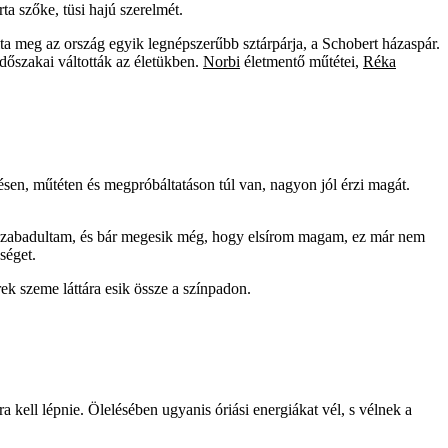
a szőke, tüsi hajú szerelmét.
alta meg az ország egyik legnépszerűbb sztárpárja, a Schobert házaspár.
időszakai váltották az életükben.
Norbi
életmentő műtétei,
Réka
sen, műtéten és megpróbáltatáson túl van, nagyon jól érzi magát.
Felszabadultam, és bár megesik még, hogy elsírom magam, ez már nem
séget.
rek szeme láttára esik össze a színpadon.
ra kell lépnie. Ölelésében ugyanis óriási energiákat vél, s vélnek a