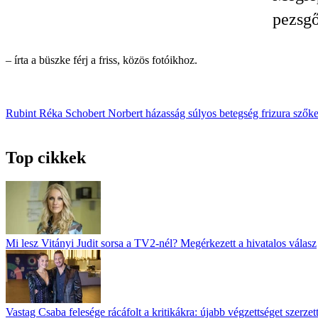
pezsgő
– írta a büszke férj a friss, közös fotóikhoz.
Rubint Réka
Schobert Norbert
házasság
súlyos betegség
frizura
szők
Top cikkek
Mi lesz Vitányi Judit sorsa a TV2-nél? Megérkezett a hivatalos válasz
Vastag Csaba felesége rácáfolt a kritikákra: újabb végzettséget szerz