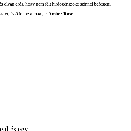
és olyan erős, hogy nem félt
hirdogénszőke
színnel befesteni.
ladyt, és ő lenne a magyar
Amber Rose.
gal és egy