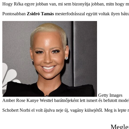
Hogy Réka egyre jobban van, mi sem bizonyítja jobban, mitn hogy már 
Pontosabban
Zsidró Tamás
mesterfodrásszal együtt voltak ilyen bát
Getty Images
Amber Rose Kanye Westtel barátnőjeként lett ismert és befutott mod
Schobert Norbi el volt ájulva neje új, vagány külsejétől. Meg is lepte 
Meglep