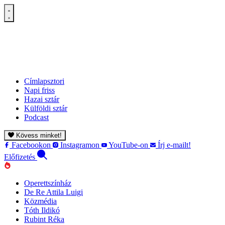
Címlapsztori
Napi friss
Hazai sztár
Külföldi sztár
Podcast
Kövess minket!
Facebookon
Instagramon
YouTube-on
Írj e-mailt!
Előfizetés
Operettszínház
De Re Attila Luigi
Közmédia
Tóth Ildikó
Rubint Réka