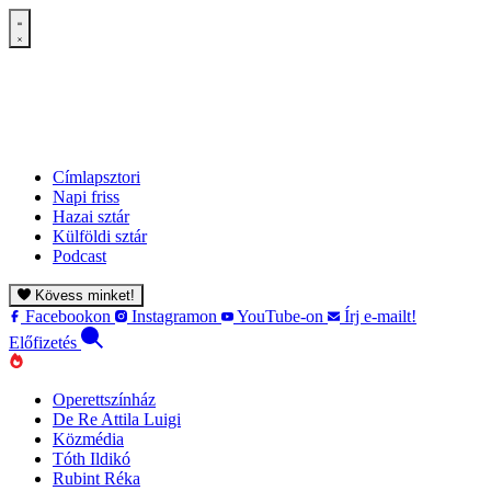
Címlapsztori
Napi friss
Hazai sztár
Külföldi sztár
Podcast
Kövess minket!
Facebookon
Instagramon
YouTube-on
Írj e-mailt!
Előfizetés
Operettszínház
De Re Attila Luigi
Közmédia
Tóth Ildikó
Rubint Réka