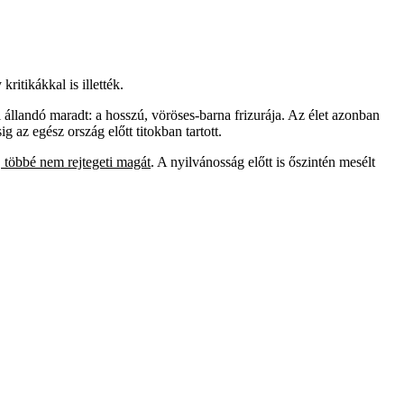
itikákkal is illették.
 állandó maradt: a hosszú, vöröses-barna frizurája. Az élet azonban
ig az egész ország előtt titokban tartott.
, többé nem rejtegeti magát
. A nyilvánosság előtt is őszintén mesélt