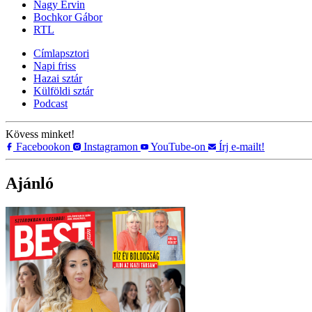
Nagy Ervin
Bochkor Gábor
RTL
Címlapsztori
Napi friss
Hazai sztár
Külföldi sztár
Podcast
Kövess minket!
Facebookon
Instagramon
YouTube-on
Írj e-mailt!
Ajánló