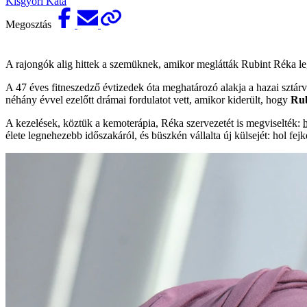
Kisgyőri Kata
Megosztás
A rajongók alig hittek a szemüknek, amikor meglátták Rubint Réka leg
A 47 éves fitneszedző évtizedek óta meghatározó alakja a hazai sztárv
néhány évvel ezelőtt drámai fordulatot vett, amikor kiderült, hogy
Ru
A kezelések, köztük a kemoterápia, Réka szervezetét is megviselték:
élete legnehezebb időszakáról, és büszkén vállalta új külsejét: hol fej