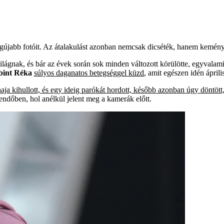
újabb fotóit. Az átalakulást azonban nemcsak dicséték, hanem kemény kr
ilágnak, és bár az évek során sok minden változott körülötte, egyvalami
bint Réka
súlyos daganatos betegséggel küzd
, amit egészen idén április
haja kihullott, és egy ideig parókát hordott, később azonban úgy döntött
kendőben, hol anélkül jelent meg a kamerák előtt.