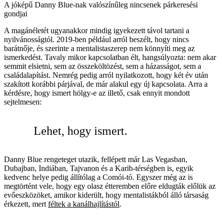
A jóképű Danny Blue-nak valószínűleg nincsenek párkeresési
gondjai
A magánéletét ugyanakkor mindig igyekezett távol tartani a
nyilvánosságtól. 2019-ben például arról beszélt, hogy nincs
barátnője, és szerinte a mentalistaszerep nem könnyíti meg az
ismerkedést. Tavaly mikor kapcsolatban élt, hangsúlyozta: nem akar
semmit elsietni, sem az összeköltözést, sem a házasságot, sem a
családalapítást. Nemrég pedig arról nyilatkozott, hogy két év után
szakított korábbi párjával, de már alakul egy új kapcsolata. Arra a
kérdésre, hogy ismert hölgy-e az illető, csak ennyit mondott
sejtelmesen:
Lehet, hogy ismert.
Danny Blue rengeteget utazik, fellépett már Las Vegasban,
Dubajban, Indiában, Tajvanon és a Karib-térségben is, egyik
kedvenc helye pedig állítólag a Comói-tó. Egyszer még az is
megtörtént vele, hogy egy olasz étteremben előre eldugták előlük az
evőeszközöket, amikor kiderült, hogy mentalistákból álló társaság
érkezett, mert
féltek a kanálhajlítástól
.