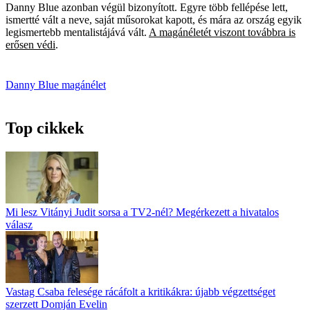
Danny Blue azonban végül bizonyított. Egyre több fellépése lett,
ismertté vált a neve, saját műsorokat kapott, és mára az ország egyik
legismertebb mentalistájává vált.
A magánéletét viszont továbbra is
erősen védi
.
Danny Blue
magánélet
Top cikkek
Mi lesz Vitányi Judit sorsa a TV2-nél? Megérkezett a hivatalos
válasz
Vastag Csaba felesége rácáfolt a kritikákra: újabb végzettséget
szerzett Domján Evelin