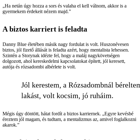
„Ha netán úgy hozza a sors és valaha el kell válnom, akkor is a
gyermekem érdekeit nézem majd.”
A biztos karriert is feladta
Danny Blue életében másik nagy fordulat is volt. Huszonévesen
biztos, jól fizető állását is feladta azért, hogy mentalista lehessen.
Szintén a Storynak idézte fel, hogy a maláj nagykövetségen
dolgozott, ahol kereskedelmi kapcsolatokat épített, jól keresett,
autója és rózsadombi albérlete is volt.
Jól kerestem, a Rózsadombnál bérelte
lakást, volt kocsim, jó ruháim.
Mégis úgy döntött, hátat fordít a biztos karriernek. „Egyre kevésbé
éreztem jól magam, és tudtam, a mentalizmus az, amivel foglalkozni
akarok.”