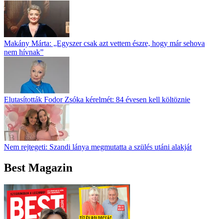
Makány Márta: „Egyszer csak azt vettem észre, hogy már sehova
nem hívnak”
Elutasították Fodor Zsóka kérelmét: 84 évesen kell költöznie
Nem rejtegeti: Szandi lánya megmutatta a szülés utáni alakját
Best Magazin