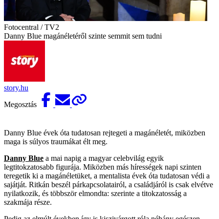
Fotocentral / TV2
Danny Blue magánéletéről szinte semmit sem tudni
story.hu
Megosztás
Danny Blue évek óta tudatosan rejtegeti a magánéletét, miközben
maga is súlyos traumákat élt meg.
Danny Blue
a mai napig a magyar celebvilág egyik
legtitokzatosabb figurája. Miközben más hírességek napi szinten
teregetik ki a magánéletüket, a mentalista évek óta tudatosan védi a
sajátját. Ritkán beszél párkapcsolatairól, a családjáról is csak elvétve
nyilatkozik, és többször elmondta: szerinte a titokzatosság a
szakmája része.
Pedig az elmúlt években így is kiszivárgott róla néhány egészen