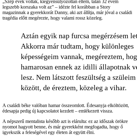
„Szép évek voltak, kiegyensúlyozottan éltem, talán 32 évem
legszebb korszaka volt az” – idézte fel korábban a Story
magazinnak a gyerekkorát Danny, aki azt állítja, már jóval a családi
tragédia előtt megérezte, hogy valami rossz közeleg.
Aztán egyik nap furcsa megérzésem let
Akkorra már tudtam, hogy különleges
képességeim vannak, megéreztem, ho
hamarosan ennek az idilli állapotnak v
lesz. Nem látszott feszültség a szüleim
között, de éreztem, közeleg a vihar.
A családi béke valóban hamar összeomlott. Édesanyja elköltözött,
édesapja pedig új kapcsolatot kezdett – emlékezett vissza.
A népszerű mentalista később azt is elárulta: ez az időszak örökre
nyomot hagyott benne, és már gyerekként megfogadta, hogy ő
igyekszik a feleségével egy életen át együtt élni.