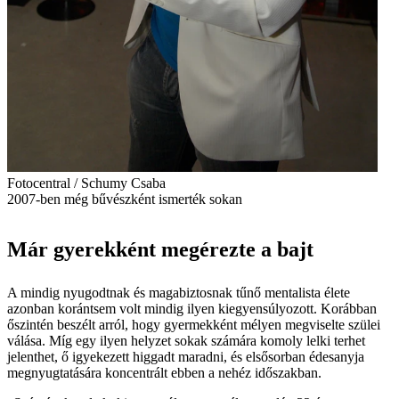
Fotocentral / Schumy Csaba
2007-ben még bűvészként ismerték sokan
Már gyerekként megérezte a bajt
A mindig nyugodtnak és magabiztosnak tűnő mentalista élete
azonban korántsem volt mindig ilyen kiegyensúlyozott. Korábban
őszintén beszélt arról, hogy gyermekként mélyen megviselte szülei
válása. Míg egy ilyen helyzet sokak számára komoly lelki terhet
jelenthet, ő igyekezett higgadt maradni, és elsősorban édesanyja
megnyugtatására koncentrált ebben a nehéz időszakban.