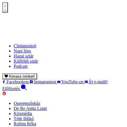
Címlapsztori
Napi friss
Hazai sztár
Külföldi sztár
Podcast
Kövess minket!
Facebookon
Instagramon
YouTube-on
Írj e-mailt!
Előfizetés
Operettszínház
De Re Attila Luigi
Közmédia
Tóth Ildikó
Rubint Réka