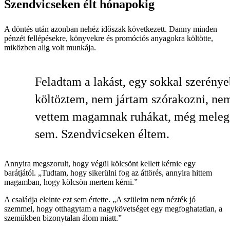
Szendvicseken élt hónapokig
A döntés után azonban nehéz időszak következett. Danny minden
pénzét fellépésekre, könyvekre és promóciós anyagokra költötte,
miközben alig volt munkája.
Feladtam a lakást, egy sokkal szerény
költöztem, nem jártam szórakozni, ne
vettem magamnak ruhákat, még meleg 
sem. Szendvicseken éltem.
Annyira megszorult, hogy végül kölcsönt kellett kérnie egy
barátjától. „Tudtam, hogy sikerülni fog az áttörés, annyira hittem
magamban, hogy kölcsön mertem kérni.”
A családja eleinte ezt sem értette. „A szüleim nem nézték jó
szemmel, hogy otthagytam a nagykövetséget egy megfoghatatlan, a
szemükben bizonytalan álom miatt.”