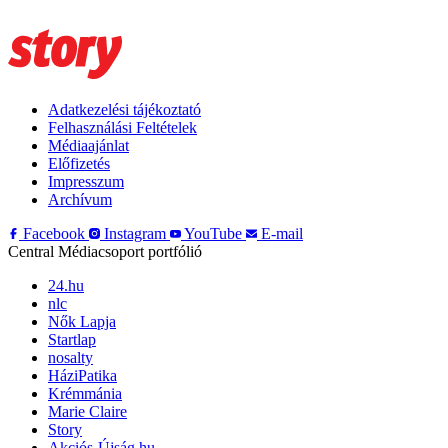
Adatkezelési tájékoztató
Felhasználási Feltételek
Médiaajánlat
Előfizetés
Impresszum
Archívum
Facebook
Instagram
YouTube
E-mail
Central Médiacsoport portfólió
24.hu
nlc
Nők Lapja
Startlap
nosalty
HáziPatika
Krémmánia
Marie Claire
Story
Akciós-Újság.hu