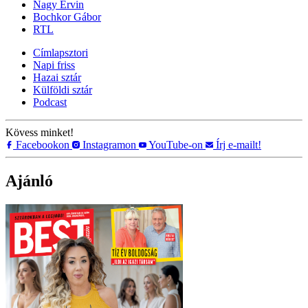
Nagy Ervin
Bochkor Gábor
RTL
Címlapsztori
Napi friss
Hazai sztár
Külföldi sztár
Podcast
Kövess minket!
Facebookon
Instagramon
YouTube-on
Írj e-mailt!
Ajánló