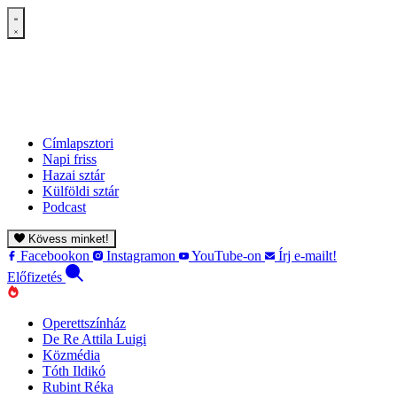
Címlapsztori
Napi friss
Hazai sztár
Külföldi sztár
Podcast
Kövess minket!
Facebookon
Instagramon
YouTube-on
Írj e-mailt!
Előfizetés
Operettszínház
De Re Attila Luigi
Közmédia
Tóth Ildikó
Rubint Réka