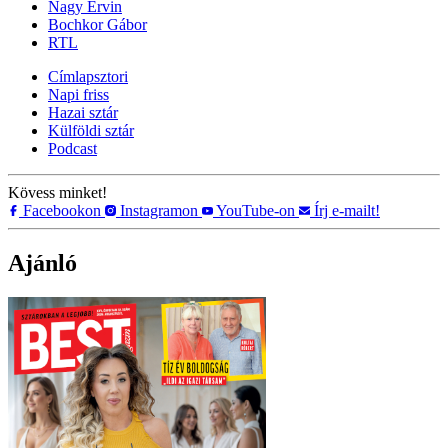
Nagy Ervin
Bochkor Gábor
RTL
Címlapsztori
Napi friss
Hazai sztár
Külföldi sztár
Podcast
Kövess minket!
Facebookon
Instagramon
YouTube-on
Írj e-mailt!
Ajánló