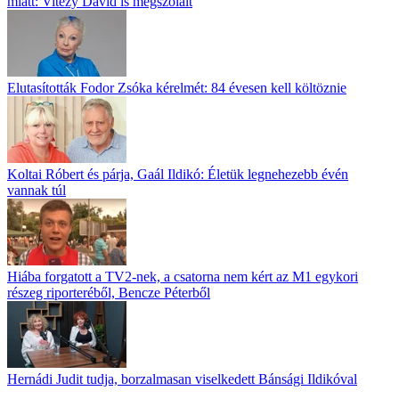
miatt: Vitézy Dávid is megszólalt
Elutasították Fodor Zsóka kérelmét: 84 évesen kell költöznie
Koltai Róbert és párja, Gaál Ildikó: Életük legnehezebb évén
vannak túl
Hiába forgatott a TV2-nek, a csatorna nem kért az M1 egykori
részeg riporteréből, Bencze Péterből
Hernádi Judit tudja, borzalmasan viselkedett Bánsági Ildikóval