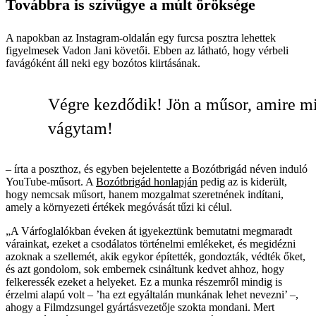
Továbbra is szívügye a múlt öröksége
A napokban az Instagram-oldalán egy furcsa posztra lehettek
figyelmesek Vadon Jani követői. Ebben az látható, hogy vérbeli
favágóként áll neki egy bozótos kiirtásának.
Végre kezdődik! Jön a műsor, amire m
vágytam!
– írta a poszthoz, és egyben bejelentette a Bozótbrigád néven induló
YouTube-műsort. A
Bozótbrigád honlapján
pedig az is kiderült,
hogy nemcsak műsort, hanem mozgalmat szeretnének indítani,
amely a környezeti értékek megóvását tűzi ki célul.
„A Várfoglalókban éveken át igyekeztünk bemutatni megmaradt
várainkat, ezeket a csodálatos történelmi emlékeket, és megidézni
azoknak a szellemét, akik egykor építették, gondozták, védték őket,
és azt gondolom, sok embernek csináltunk kedvet ahhoz, hogy
felkeressék ezeket a helyeket. Ez a munka részemről mindig is
érzelmi alapú volt – ’ha ezt egyáltalán munkának lehet nevezni’ –,
ahogy a Filmdzsungel gyártásvezetője szokta mondani. Mert