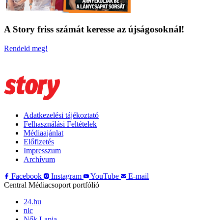
A Story friss számát keresse az újságosoknál!
Rendeld meg!
Adatkezelési tájékoztató
Felhasználási Feltételek
Médiaajánlat
Előfizetés
Impresszum
Archívum
Facebook
Instagram
YouTube
E-mail
Central Médiacsoport portfólió
24.hu
nlc
Nők Lapja