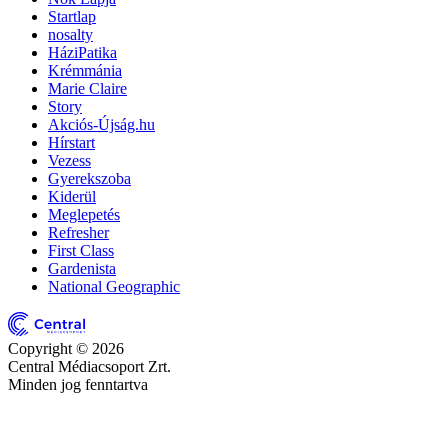
Startlap
nosalty
HáziPatika
Krémmánia
Marie Claire
Story
Akciós-Újság.hu
Hírstart
Vezess
Gyerekszoba
Kiderül
Meglepetés
Refresher
First Class
Gardenista
National Geographic
Copyright © 2026
Central Médiacsoport Zrt.
Minden jog fenntartva