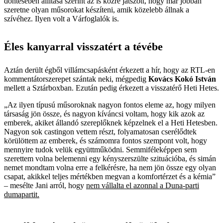
döntésében állítása szerint az is közre játszott, hogy már jobban
szeretne olyan műsorokat készíteni, amik közelebb állnak a
szívéhez. Ilyen volt a Várfoglalók is.
Éles kanyarral visszatért a tévébe
Aztán derült égből villámcsapásként érkezett a hír, hogy az RTL-en
kommentátorszerepet szántak neki, mégpedig
Kovács Kokó István
mellett a Sztárboxban. Ezután pedig érkezett a visszatérő Heti Hetes.
„Az ilyen típusú műsoroknak nagyon fontos eleme az, hogy milyen
társaság jön össze, és nagyon kíváncsi voltam, hogy kik azok az
emberek, akiket állandó szereplőknek képzelnek el a Heti Hetesben.
Nagyon sok castingon vettem részt, folyamatosan cserélődtek
körülöttem az emberek, és számomra fontos szempont volt, hogy
mennyire tudok velük együttműködni. Semmiféleképpen sem
szerettem volna belemenni egy kényszerszülte szituációba, és simán
nemet mondtam volna erre a felkérésre, ha nem jön össze egy olyan
csapat, akikkel teljes mértékben megvan a komfortérzet és a kémia”
– mesélte Jani arról, hogy
nem vállalta el azonnal a Duna-parti
dumapartit.