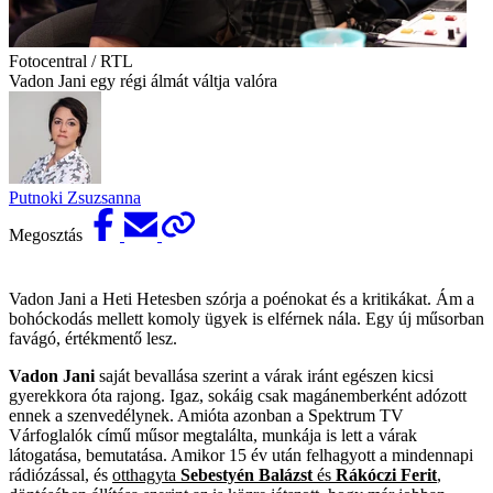
Fotocentral / RTL
Vadon Jani egy régi álmát váltja valóra
Putnoki Zsuzsanna
Megosztás
Vadon Jani a Heti Hetesben szórja a poénokat és a kritikákat. Ám a
bohóckodás mellett komoly ügyek is elférnek nála. Egy új műsorban
favágó, értékmentő lesz.
Vadon Jani
saját bevallása szerint a várak iránt egészen kicsi
gyerekkora óta rajong. Igaz, sokáig csak magánemberként adózott
ennek a szenvedélynek. Amióta azonban a Spektrum TV
Várfoglalók című műsor megtalálta, munkája is lett a várak
látogatása, bemutatása. Amikor 15 év után felhagyott a mindennapi
rádiózással, és
otthagyta
Sebestyén Balázst
és
Rákóczi Ferit
,