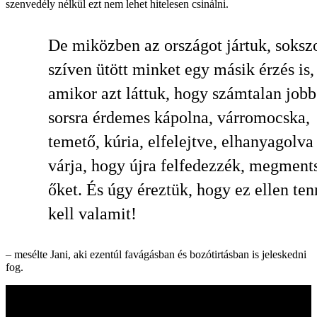
szenvedély nélkül ezt nem lehet hitelesen csinálni.
De miközben az országot jártuk, soksz
szíven ütött minket egy másik érzés is,
amikor azt láttuk, hogy számtalan jobb
sorsra érdemes kápolna, várromocska,
temető, kúria, elfelejtve, elhanyagolva
várja, hogy újra felfedezzék, megment
őket. És úgy éreztük, hogy ez ellen te
kell valamit!
– mesélte Jani, aki ezentúl favágásban és bozótirtásban is jeleskedni
fog.