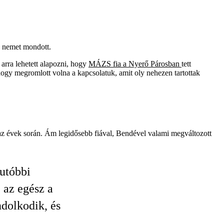
s nemet mondott.
 arra lehetett alapozni, hogy
MÁZS fia a Nyerő Párosban
tett
ogy megromlott volna a kapcsolatuk, amit oly nehezen tartottak
 az évek során. Ám legidősebb fiával, Bendével valami megváltozott
utóbbi
 az egész a
ndolkodik, és