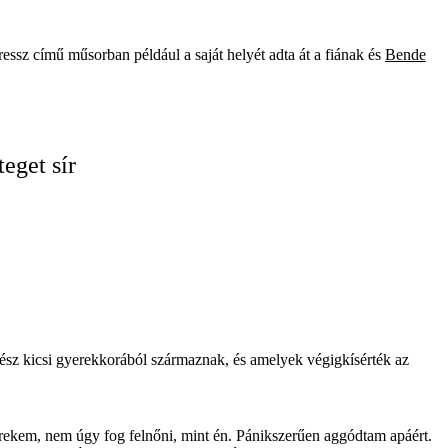
ressz című műsorban például a saját helyét adta át a fiának és
Bende
eget sír
sz kicsi gyerekkorából származnak, és amelyek végigkísérték az
ekem, nem úgy fog felnőni, mint én. Pánikszerűen aggódtam apáért.