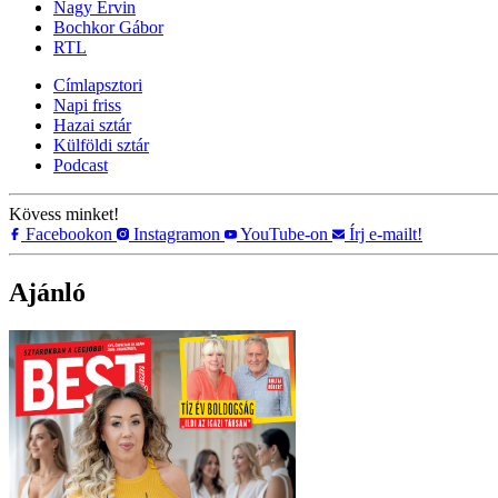
Nagy Ervin
Bochkor Gábor
RTL
Címlapsztori
Napi friss
Hazai sztár
Külföldi sztár
Podcast
Kövess minket!
Facebookon
Instagramon
YouTube-on
Írj e-mailt!
Ajánló