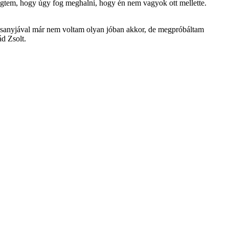
tegtem, hogy úgy fog meghalni, hogy én nem vagyok ott mellette.
desanyjával már nem voltam olyan jóban akkor, de megpróbáltam
d Zsolt.