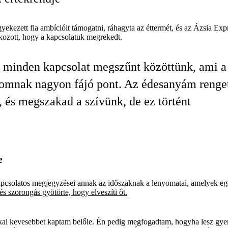
ekezett fia ambícióit támogatni, ráhagyta az éttermét, és az Ázsia Exp
kozott, hogy a kapcsolatuk megrekedt.
 minden kapcsolat megszűnt közöttünk, ami a
omnak nagyon fájó pont. Az édesanyám renget
, és megszakad a szívünk, de ez történt
e
pcsolatos megjegyzései annak az időszaknak a lenyomatai, amelyek egé
és szorongás gyötörte, hogy elveszíti őt.
al kevesebbet kaptam belőle. Én pedig megfogadtam, hogyha lesz gyer