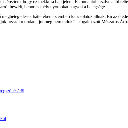
 is éreztem, hogy ez mekkora bajt jelent. És onnantól kezdve attól ret
arról beszélt, benne is mély nyomokat hagyott a betegsége.
vű megbetegedések hátterében az emberi kapcsolatok állnak. Én az ő é
rájuk rosszat mondani, jót meg nem tudok” – fogalmazott Mészáros Árpá
megszűnéséről
lkül