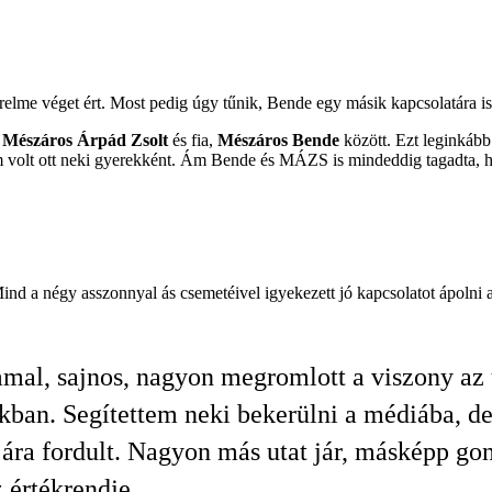
elme véget ért. Most pedig úgy tűnik, Bende egy másik kapcsolatára i
Mészáros Árpád Zsolt
és fia,
Mészáros Bende
között. Ezt leginkább
em volt ott neki gyerekként. Ám Bende és MÁZS is mindeddig tagadta, h
nd a négy asszonnyal ás csemetéivel igyekezett jó kapcsolatot ápolni
mal, sajnos, nagyon megromlott a viszony az 
kban. Segítettem neki bekerülni a médiába, de
jára fordult. Nagyon más utat jár, másképp go
 értékrendje