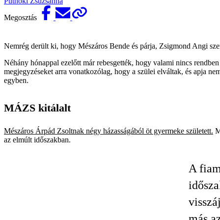
Putnoki Zsuzsanna
Megosztás
Nemrég derült ki, hogy Mészáros Bende és párja, Zsigmond Angi szer
Néhány hónappal ezelőtt már rebesgették, hogy valami nincs rendben
megjegyzéseket arra vonatkozólag, hogy a szülei elváltak, és apja n
egyben.
MÁZS kitálalt
Mészáros Árpád Zsoltnak négy házasságából öt gyermeke született.
Mi
az elmúlt időszakban.
A fiam
idősza
visszá
más az