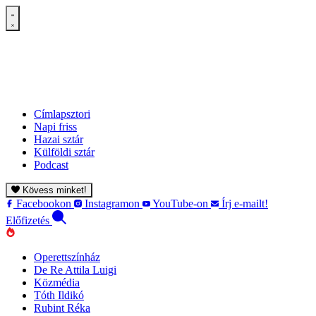
Címlapsztori
Napi friss
Hazai sztár
Külföldi sztár
Podcast
Kövess minket!
Facebookon
Instagramon
YouTube-on
Írj e-mailt!
Előfizetés
Operettszínház
De Re Attila Luigi
Közmédia
Tóth Ildikó
Rubint Réka