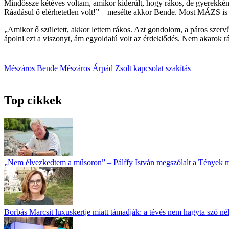
Mindössze kétéves voltam, amikor kiderült, hogy rákos, de gyerekként
Ráadásul ő elérhetetlen volt!” – mesélte akkor Bende. Most MÁZS is 
„Amikor ő született, akkor lettem rákos. Azt gondolom, a páros szer
ápolni ezt a viszonyt, ám egyoldalú volt az érdeklődés. Nem akarok 
Mészáros Bende
Mészáros Árpád Zsolt
kapcsolat
szakítás
Top cikkek
„Nem élvezkedtem a műsoron” – Pálffy István megszólalt a Tények 
Borbás Marcsit luxuskertje miatt támadják: a tévés nem hagyta szó né