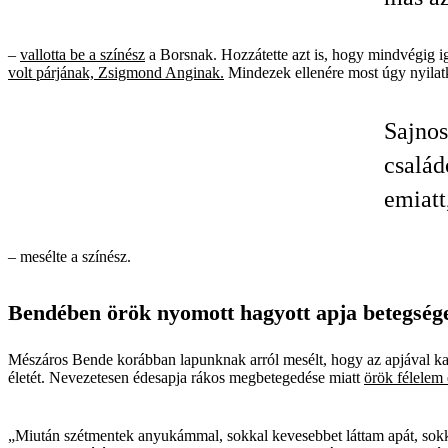
–
vallotta be a színész
a Borsnak. Hozzátette azt is, hogy mindvégig igy
volt párjának, Zsigmond Anginak.
Mindezek ellenére most úgy nyilat
Sajnos
család
emiatt
– mesélte a színész.
Bendében örök nyomott hagyott apja betegség
Mészáros Bende korábban lapunknak arról mesélt, hogy az apjával ka
életét. Nevezetesen édesapja rákos megbetegedése miatt
örök félelem 
„Miután szétmentek anyukámmal, sokkal kevesebbet láttam apát, sokk