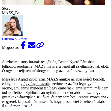
Story
MAZS_Bende
Ulicska Viktória
Megosztás
A színész a story.hu-nak reagált fia, Bende Nyerő Párosban
felhozott sérelmeire. MÁZS ma is értetlenül áll az elhangzottak előtt.
Ő ugyanis teljesen máshogy éli meg az apa-fia viszonyukat.
Mészáros Árpád Zsolt, azaz
MÁZS
amikor az apaságáról beszélt,
eddig mindig
úgy fogalmazott
, szerinte ez az élet legnagyobb
öröme, ami annyi mindent tanít egy embernek, amit semmi más nem
tud az életben. Spirituálisan nyitott emberként abban hisz, hogy a
gyerekek választják a szülőket, és nem fordítva. Rendre szoros apa -
és gyerek kapcsolatról mesélt, és hogy a csemetéi életében általában
ő a „jó zsaru" szülő.