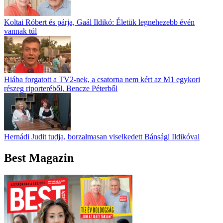
Koltai Róbert és párja, Gaál Ildikó: Életük legnehezebb évén
vannak túl
Hiába forgatott a TV2-nek, a csatorna nem kért az M1 egykori
részeg riporteréből, Bencze Péterből
Hernádi Judit tudja, borzalmasan viselkedett Bánsági Ildikóval
Best Magazin