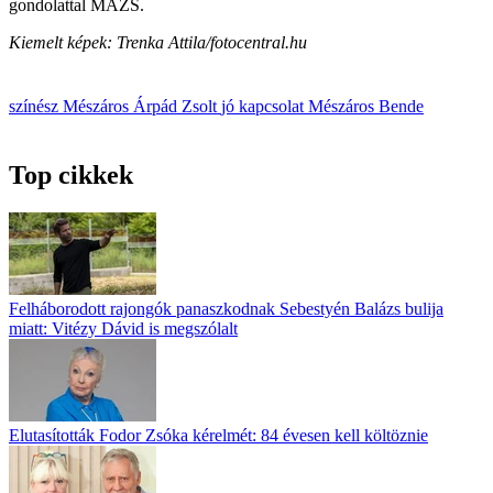
gondolattal MÁZS.
Kiemelt képek: Trenka Attila/fotocentral.hu
színész
Mészáros Árpád Zsolt
jó kapcsolat
Mészáros Bende
Top cikkek
Felháborodott rajongók panaszkodnak Sebestyén Balázs bulija
miatt: Vitézy Dávid is megszólalt
Elutasították Fodor Zsóka kérelmét: 84 évesen kell költöznie