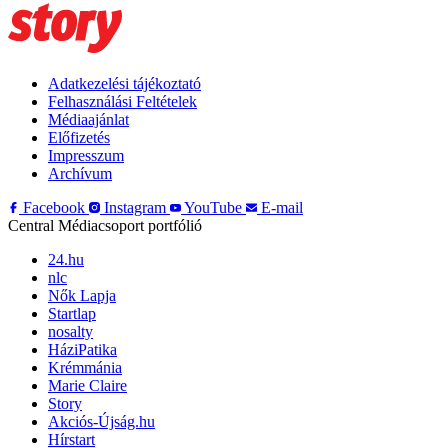
Adatkezelési tájékoztató
Felhasználási Feltételek
Médiaajánlat
Előfizetés
Impresszum
Archívum
Facebook
Instagram
YouTube
E-mail
Central Médiacsoport portfólió
24.hu
nlc
Nők Lapja
Startlap
nosalty
HáziPatika
Krémmánia
Marie Claire
Story
Akciós-Újság.hu
Hírstart