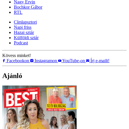
Nagy Ervin
Bochkor Gábor
RTL
Címlapsztori
Napi friss
Hazai sztár
Külföldi sztár
Podcast
Kövess minket!
Facebookon
Instagramon
YouTube-on
Írj e-mailt!
Ajánló