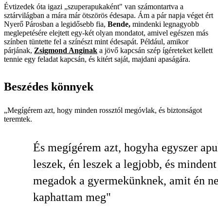
Évtizedek óta igazi „szuperapukaként" van számontartva a
sztárvilágban a mára már ötszörös édesapa. Ám a pár napja véget ért
Nyerő Párosban a legidősebb fia,
Bende,
mindenki legnagyobb
meglepetésére elejtett egy-két olyan mondatot, amivel egészen más
színben tüntette fel a színészt mint édesapát. Például, amikor
párjának,
Zsigmond Anginak
a jövő kapcsán szép ígéreteket kellett
tennie egy feladat kapcsán, és kitért saját, majdani apaságára.
Beszédes könnyek
„Megígérem azt, hogy minden rossztól megóvlak, és biztonságot
teremtek.
És megígérem azt, hogyha egyszer ap
leszek, én leszek a legjobb, és mindent
megadok a gyermekünknek, amit én n
kaphattam meg"