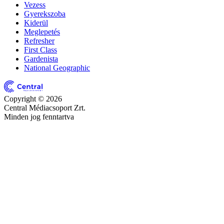
Vezess
Gyerekszoba
Kiderül
Meglepetés
Refresher
First Class
Gardenista
National Geographic
Copyright © 2026
Central Médiacsoport Zrt.
Minden jog fenntartva