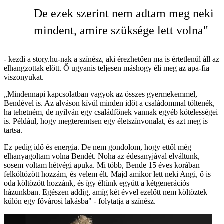
De ezek szerint nem adtam meg neki
mindent, amire szüksége lett volna"
- kezdi a story.hu-nak a színész, aki érezhetően ma is értetlenül áll az
elhangzottak előtt. Ő ugyanis teljesen máshogy éli meg az apa-fia
viszonyukat.
„Mindennapi kapcsolatban vagyok az összes gyermekemmel,
Bendével is. Az alváson kívül minden időt a családommal töltenék,
ha tehetném, de nyilván egy családfőnek vannak egyéb kötelességei
is. Például, hogy megteremtsen egy életszínvonalat, és azt meg is
tartsa.
Ez pedig idő és energia. De nem gondolom, hogy ettől még
elhanyagoltam volna Bendét. Noha az édesanyjával elváltunk,
sosem voltam hétvégi apuka. Mi több, Bende 15 éves korában
felköltözött hozzám, és velem élt. Majd amikor lett neki Angi, ő is
oda költözött hozzánk, és így éltünk együtt a kétgenerációs
házunkban. Egészen addig, amíg két évvel ezelőtt nem költöztek
külön egy fővárosi lakásba" - folytatja a színész.