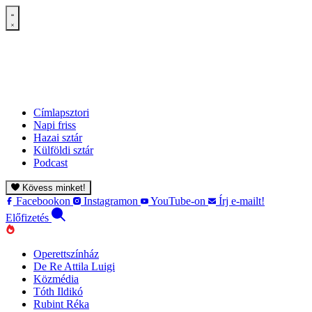
Címlapsztori
Napi friss
Hazai sztár
Külföldi sztár
Podcast
Kövess minket!
Facebookon
Instagramon
YouTube-on
Írj e-mailt!
Előfizetés
Operettszínház
De Re Attila Luigi
Közmédia
Tóth Ildikó
Rubint Réka