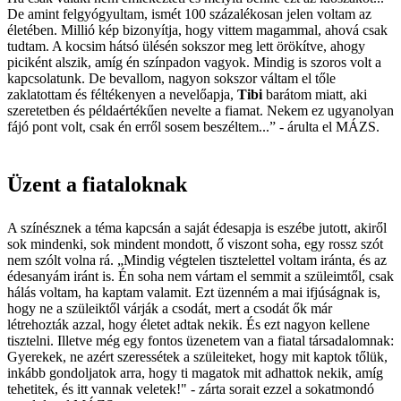
De amint felgyógyultam, ismét 100 százalékosan jelen voltam az
életében. Millió kép bizonyítja, hogy vittem magammal, ahová csak
tudtam. A kocsim hátsó ülésén sokszor meg lett örökítve, ahogy
piciként alszik, amíg én színpadon vagyok. Mindig is szoros volt a
kapcsolatunk. De bevallom, nagyon sokszor váltam el tőle
zaklatottam és féltékenyen a nevelőapja,
Tibi
barátom miatt, aki
szeretetben és példaértékűen nevelte a fiamat. Nekem ez ugyanolyan
fájó pont volt, csak én erről sosem beszéltem...” - árulta el MÁZS.
Üzent a fiataloknak
A színésznek a téma kapcsán a saját édesapja is eszébe jutott, akiről
sok mindenki, sok mindent mondott, ő viszont soha, egy rossz szót
nem szólt volna rá. „Mindig végtelen tisztelettel voltam iránta, és az
édesanyám iránt is. Én soha nem vártam el semmit a szüleimtől, csak
hálás voltam, ha kaptam valamit. Ezt üzenném a mai ifjúságnak is,
hogy ne a szüleiktől várják a csodát, mert a csodát ők már
létrehozták azzal, hogy életet adtak nekik. És ezt nagyon kellene
tisztelni. Illetve még egy fontos üzenetem van a fiatal társadalomnak:
Gyerekek, ne azért szeressétek a szüleiteket, hogy mit kaptok tőlük,
inkább gondoljatok arra, hogy ti magatok mit adhattok nekik, amíg
tehetitek, és itt vannak veletek!" - zárta sorait ezzel a sokatmondó