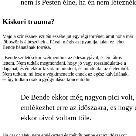
nem is Pesten élne, ha én nem léteznék
Kiskori trauma?
Majd a színésznek ezután eszébe jut egy régi történet, amit noha már
többször is átbeszéltek a fiával, mégis azt gyanítja, talán ez lehet
Bende bánatának forrása.
„Bende születésekor szétmentünk az édesanyjával, és én rákos
lettem. Nem tudták megmondani, hogy jó vagy rosszindulatú-e a
daganat, és én ekkor kizártam mindent, és mindenkit az életemből.
Nem tudtam, mi lesz a végkimenetele ennek az egész kálváriának,
és így tudtam csak a gyógyulásra koncentrálni.
De Bende ekkor még nagyon pici volt
emlékezhet erre az időszakra, és hogy 
ekkor távol voltam tőle.
Ha csak valaki nem emlékezteti és mélyíti benne ezt az időszakot...