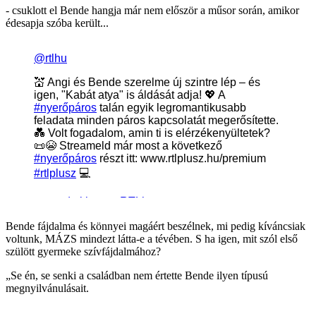
- csuklott el Bende hangja már nem először a műsor során, amikor
édesapja szóba került...
Bende fájdalma és könnyei magáért beszélnek, mi pedig kíváncsiak
voltunk, MÁZS mindezt látta-e a tévében. S ha igen, mit szól első
szülött gyermeke szívfájdalmához?
„Se én, se senki a családban nem értette Bende ilyen típusú
megnyilvánulásait.