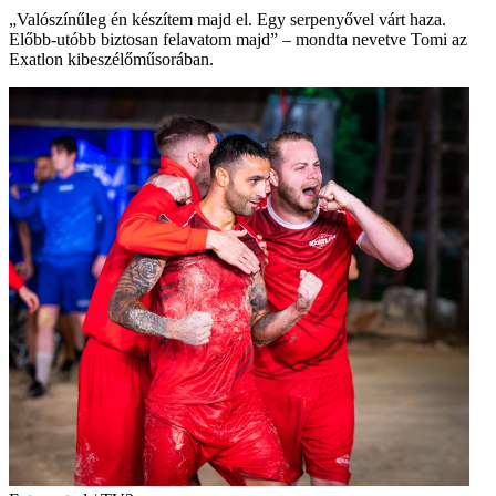
„Valószínűleg én készítem majd el. Egy serpenyővel várt haza.
Előbb-utóbb biztosan felavatom majd” – mondta nevetve Tomi az
Exatlon kibeszélőműsorában.