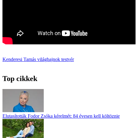
Kenderesi Tamás
világbajnok
testvér
Top cikkek
Elutasították Fodor Zsóka kérelmét: 84 évesen kell költöznie