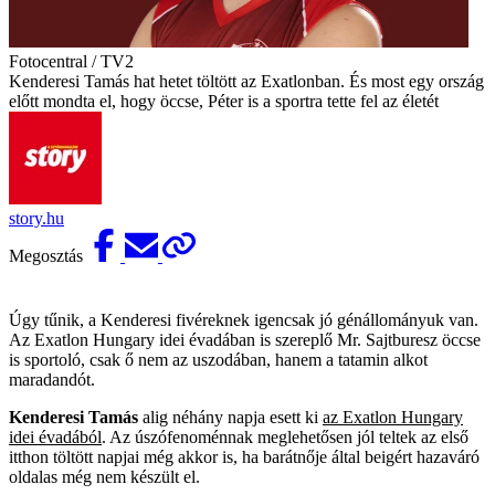
Fotocentral / TV2
Kenderesi Tamás hat hetet töltött az Exatlonban. És most egy ország
előtt mondta el, hogy öccse, Péter is a sportra tette fel az életét
story.hu
Megosztás
Úgy tűnik, a Kenderesi fivéreknek igencsak jó génállományuk van.
Az Exatlon Hungary idei évadában is szereplő Mr. Sajtburesz öccse
is sportoló, csak ő nem az uszodában, hanem a tatamin alkot
maradandót.
Kenderesi Tamás
alig néhány napja esett ki
az Exatlon Hungary
idei évadából
. Az úszófenoménnak meglehetősen jól teltek az első
itthon töltött napjai még akkor is, ha barátnője által beigért hazaváró
oldalas még nem készült el.