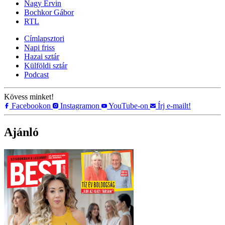
Nagy Ervin
Bochkor Gábor
RTL
Címlapsztori
Napi friss
Hazai sztár
Külföldi sztár
Podcast
Kövess minket!
Facebookon
Instagramon
YouTube-on
Írj e-mailt!
Ajánló