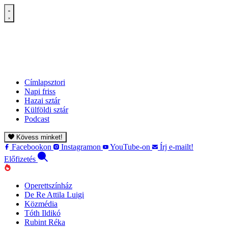
Címlapsztori
Napi friss
Hazai sztár
Külföldi sztár
Podcast
Kövess minket!
Facebookon
Instagramon
YouTube-on
Írj e-mailt!
Előfizetés
Operettszínház
De Re Attila Luigi
Közmédia
Tóth Ildikó
Rubint Réka