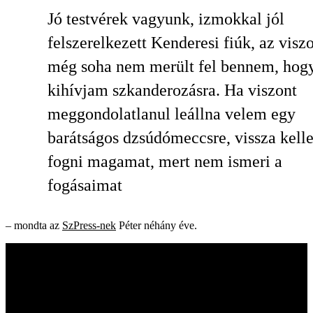
Jó testvérek vagyunk, izmokkal jól
felszerelkezett Kenderesi fiúk, az visz
még soha nem merült fel bennem, hog
kihívjam szkanderozásra. Ha viszont
meggondolatlanul leállna velem egy
barátságos dzsúdómeccsre, vissza kell
fogni magamat, mert nem ismeri a
fogásaimat
– mondta az
SzPress-nek
Péter néhány éve.