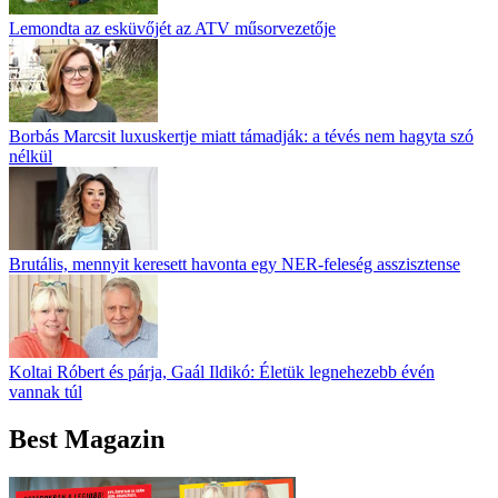
Lemondta az esküvőjét az ATV műsorvezetője
Borbás Marcsit luxuskertje miatt támadják: a tévés nem hagyta szó
nélkül
Brutális, mennyit keresett havonta egy NER-feleség asszisztense
Koltai Róbert és párja, Gaál Ildikó: Életük legnehezebb évén
vannak túl
Best Magazin