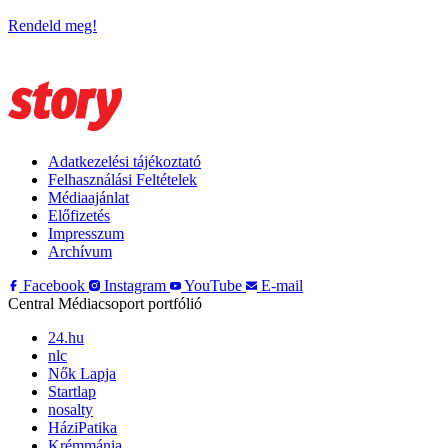
Rendeld meg!
Adatkezelési tájékoztató
Felhasználási Feltételek
Médiaajánlat
Előfizetés
Impresszum
Archívum
Facebook
Instagram
YouTube
E-mail
Central Médiacsoport portfólió
24.hu
nlc
Nők Lapja
Startlap
nosalty
HáziPatika
Krémmánia