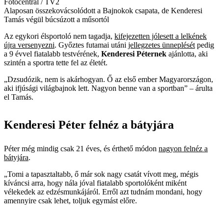
Fotocentral / TV2
Alaposan összekovácsolódott a Bajnokok csapata, de Kenderesi
Tamás végül búcsúzott a műsortól
Az egykori élsportoló nem tagadja,
kifejezetten jólesett a lelkének
újra versenyezni
. Győztes futamai utáni
jellegzetes ünneplését
pedig
a 9 évvel fiatalabb testvérének,
Kenderesi Péternek
ajánlotta, aki
szintén a sportra tette fel az életét.
„Dzsudózik, nem is akárhogyan. Ő az első ember Magyarországon,
aki ifjúsági világbajnok lett. Nagyon benne van a sportban” – árulta
el Tamás.
Kenderesi Péter felnéz a bátyjára
Péter még mindig csak 21 éves, és érthető módon
nagyon felnéz a
bátyjára
.
„Tomi a tapasztaltabb, ő már sok nagy csatát vívott meg, mégis
kíváncsi arra, hogy nála jóval fiatalabb sportolóként miként
vélekedek az edzésmunkájáról. Erről azt tudnám mondani, hogy
amennyire csak lehet, toljuk egymást előre.