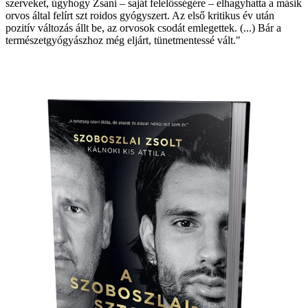
szerveket, úgyhogy Zsani – saját felelősségére – elhagyhatta a másik
orvos által felírt szt roidos gyógyszert. Az első kritikus év után
pozitív változás állt be, az orvosok csodát emlegettek. (...) Bár a
természetgyógyászhoz még eljárt, tünetmentessé vált."