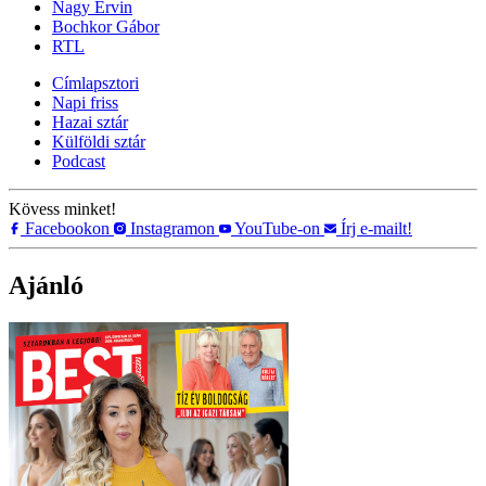
Nagy Ervin
Bochkor Gábor
RTL
Címlapsztori
Napi friss
Hazai sztár
Külföldi sztár
Podcast
Kövess minket!
Facebookon
Instagramon
YouTube-on
Írj e-mailt!
Ajánló