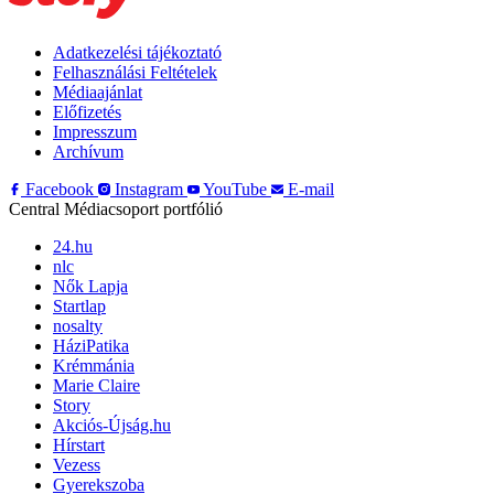
Adatkezelési tájékoztató
Felhasználási Feltételek
Médiaajánlat
Előfizetés
Impresszum
Archívum
Facebook
Instagram
YouTube
E-mail
Central Médiacsoport portfólió
24.hu
nlc
Nők Lapja
Startlap
nosalty
HáziPatika
Krémmánia
Marie Claire
Story
Akciós-Újság.hu
Hírstart
Vezess
Gyerekszoba