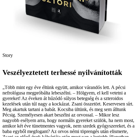
Story
Veszélyeztetett terhessé nyilvánították
„Több mint egy éve éltünk együtt, amikor várandós lett. A pécsi
nefrológusa megpróbálta lebeszélni. – Hölgyem, el kell vetetni a
gyereket! Az éveken át húzódó súlyos betegség és a szteroidos
kezelések után túl nagy a kockázat. Zsani összetört. Keservesen sírt.
Meg akartuk tartani a babát. Kocsiba ültünk, és meg sem álltunk
Pécsig. Személyesen akart beszélni az orvossal. – Mikor lesz
nagyobb esélyem arra, hogy normális gyereket szülök, ha nem most,
amikor két éve tünetmentes vagyok, nem szedek gyógyszereket, és a
baba egyből megfogant? Az orvos némi töprengés után elismerte,
Zsani az előző évek kálváriája után most van a legjobb állapotban