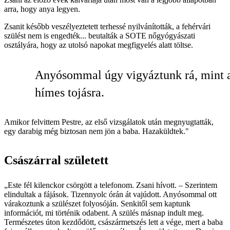
arra, hogy anya legyen.
Zsanit később veszélyeztetett terhessé nyilvánították, a fehérvári
szülést nem is engedték... beutalták a SOTE nőgyógyászati
osztályára, hogy az utolsó napokat megfigyelés alatt töltse.
Anyósommal úgy vigyáztunk rá, mint 
hímes tojásra.
Amikor felvittem Pestre, az első vizsgálatok után megnyugtatták,
egy darabig még biztosan nem jön a baba. Hazaküldtek."
Császárral született
„Este fél kilenckor csörgött a telefonom. Zsani hívott. – Szerintem
elindultak a fájások. Tizennyolc órán át vajúdott. Anyósommal ott
várakoztunk a szülészet folyosóján. Senkitől sem kaptunk
információt, mi történik odabent. A szülés másnap indult meg.
Természetes úton kezdődött, császármetszés lett a vége, mert a baba