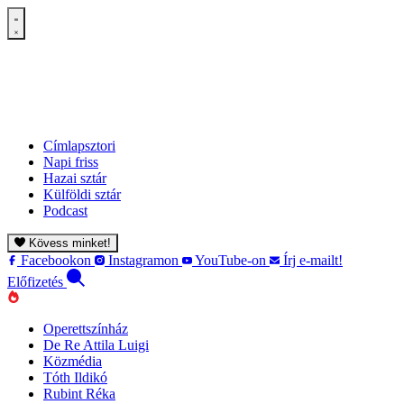
Címlapsztori
Napi friss
Hazai sztár
Külföldi sztár
Podcast
Kövess minket!
Facebookon
Instagramon
YouTube-on
Írj e-mailt!
Előfizetés
Operettszínház
De Re Attila Luigi
Közmédia
Tóth Ildikó
Rubint Réka