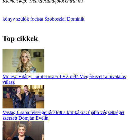
Kiemelt kép: Trenka Attila/fotocentral.hu
könyv
szülők
focista
Szoboszlai Dominik
Top cikkek
Mi lesz Vitányi Judit sorsa a TV2-nél? Megérkezett a hivatalos
válasz
Vastag Csaba felesége rácáfolt a kritikákra: újabb végzettséget
szerzett Domján Evelin