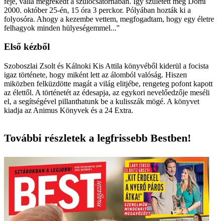
feje, válla megrekedt a szülőcsatornában. Így született meg Domi
2000. október 25-én, 15 óra 3 perckor. Pólyában hozták ki a
folyosóra. Ahogy a kezembe vettem, megfogadtam, hogy egy életre
felhagyok minden hülyeségemmel..."
Első kézből
Szoboszlai Zsolt és Kálnoki Kis Attila könyvéből kiderül a focista
igaz története, hogy miként lett az álomból valóság. Hiszen
miközben felküzdötte magát a világ elitjébe, rengeteg pofont kapott
az élettől. A történetét az édesapja, az egykori nevelőedzője meséli
el, a segítségével pillanthatunk be a kulisszák mögé. A könyvet
kiadja az Animus Könyvek és a 24 Extra.
További részletek a legfrissebb Bestben!