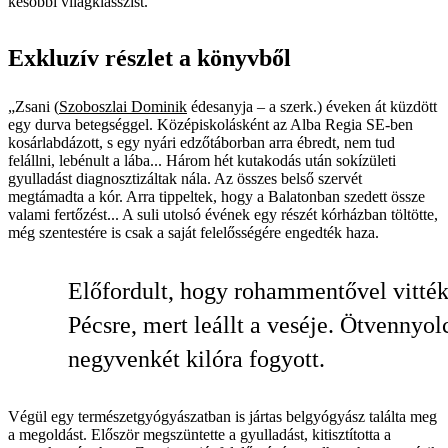
későbbi világklasszist.
Exkluzív részlet a könyvből
„Zsani (
Szoboszlai Dominik
édesanyja – a szerk.) éveken át küzdött
egy durva betegséggel. Középiskolásként az Alba Regia SE-ben
kosárlabdázott, s egy nyári edzőtáborban arra ébredt, nem tud
felállni, lebénult a lába... Három hét kutakodás után sokízületi
gyulladást diagnosztizáltak nála. Az összes belső szervét
megtámadta a kór. Arra tippeltek, hogy a Balatonban szedett össze
valami fertőzést... A suli utolsó évének egy részét kórházban töltötte,
még szentestére is csak a saját felelősségére engedték haza.
Előfordult, hogy rohammentővel vitték
Pécsre, mert leállt a veséje. Ötvennyol
negyvenkét kilóra fogyott.
Végül egy természetgyógyászatban is jártas belgyógyász találta meg
a megoldást. Először megszüntette a gyulladást, kitisztította a