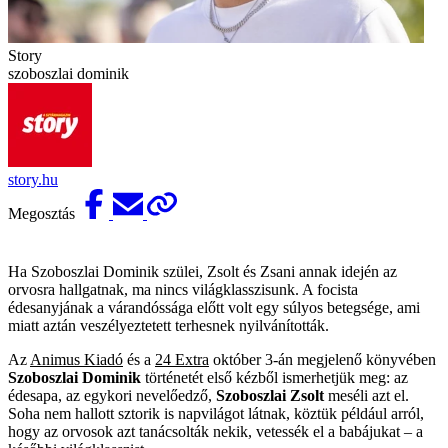
Story
szoboszlai dominik
story.hu
Megosztás
Ha Szoboszlai Dominik szülei, Zsolt és Zsani annak idején az
orvosra hallgatnak, ma nincs világklasszisunk. A focista
édesanyjának a várandóssága előtt volt egy súlyos betegsége, ami
miatt aztán veszélyeztetett terhesnek nyilvánították.
Az
Animus Kiadó
és a
24 Extra
október 3-án megjelenő könyvében
Szoboszlai Dominik
történetét első kézből ismerhetjük meg: az
édesapa, az egykori nevelőedző,
Szoboszlai Zsolt
meséli azt el.
Soha nem hallott sztorik is napvilágot látnak, köztük például arról,
hogy az orvosok azt tanácsolták nekik, vetessék el a babájukat – a