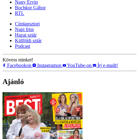
Nagy Ervin
Bochkor Gábor
RTL
Címlapsztori
Napi friss
Hazai sztár
Külföldi sztár
Podcast
Kövess minket!
Facebookon
Instagramon
YouTube-on
Írj e-mailt!
Ajánló