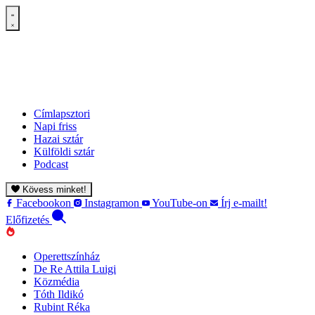
Címlapsztori
Napi friss
Hazai sztár
Külföldi sztár
Podcast
Kövess minket!
Facebookon
Instagramon
YouTube-on
Írj e-mailt!
Előfizetés
Operettszínház
De Re Attila Luigi
Közmédia
Tóth Ildikó
Rubint Réka