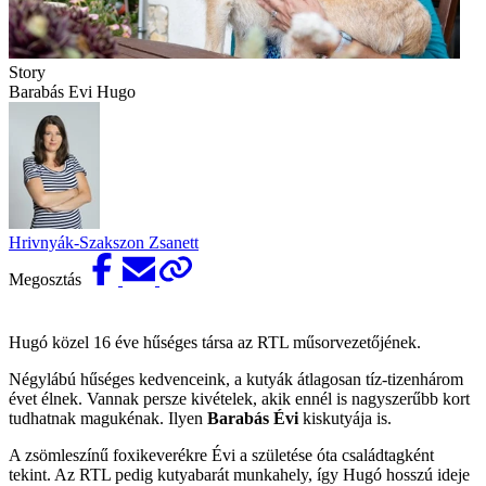
Story
Barabás Evi Hugo
Hrivnyák-Szakszon Zsanett
Megosztás
Hugó közel 16 éve hűséges társa az RTL műsorvezetőjének.
Négylábú hűséges kedvenceink, a kutyák átlagosan tíz-tizenhárom
évet élnek. Vannak persze kivételek, akik ennél is nagyszerűbb kort
tudhatnak magukénak. Ilyen
Barabás Évi
kiskutyája is.
A zsömleszínű foxikeverékre Évi a születése óta családtagként
tekint. Az RTL pedig kutyabarát munkahely, így Hugó hosszú ideje