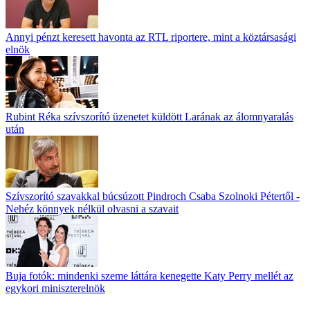
Annyi pénzt keresett havonta az RTL riportere, mint a köztársasági
elnök
Rubint Réka szívszorító üzenetet küldött Larának az álomnyaralás
után
Szívszorító szavakkal búcsúzott Pindroch Csaba Szolnoki Pétertől -
Nehéz könnyek nélkül olvasni a szavait
Buja fotók: mindenki szeme láttára kenegette Katy Perry mellét az
egykori miniszterelnök