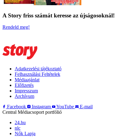
A Story friss számát keresse az újságosoknál!
Rendeld meg!
Adatkezelési tájékoztató
Felhasználási Feltételek
Médiaajánlat
Előfizetés
Impresszum
Archívum
Facebook
Instagram
YouTube
E-mail
Central Médiacsoport portfólió
24.hu
nlc
Nők Lapja