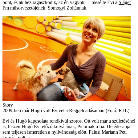
pont, és akihez ragaszkodik, az én vagyok” – mesélte Évi a
Sláger
Fm
műsorvezetőjének, Somogyi Zoltánnak.
Story
2009-ben már Hugó volt Évivel a Reggeli adásaiban (Fotó: RTL)
Évi és Hugó kapcsolata
rendkívül szoros
. Ott volt már a születésénél
is, hiszen Hugó Évi előző kutyájának, Picurnak a fia. De édesapja
sem teljesen ismeretlen a nyilvánosság előtt, Falusi Mariann Peti
kutyája volt az.