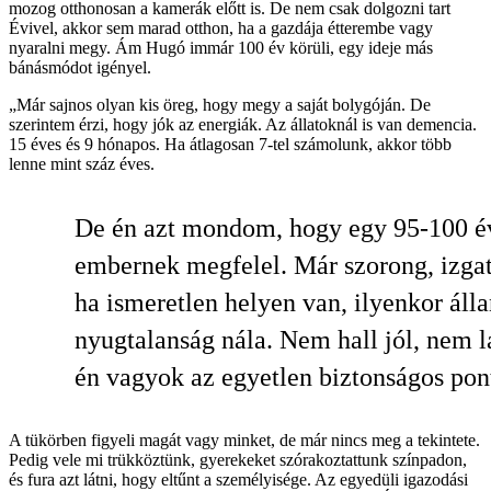
mozog otthonosan a kamerák előtt is. De nem csak dolgozni tart
Évivel, akkor sem marad otthon, ha a gazdája étterembe vagy
nyaralni megy. Ám Hugó immár 100 év körüli, egy ideje más
bánásmódot igényel.
„Már sajnos olyan kis öreg, hogy megy a saját bolygóján. De
szerintem érzi, hogy jók az energiák. Az állatoknál is van demencia.
15 éves és 9 hónapos. Ha átlagosan 7-tel számolunk, akkor több
lenne mint száz éves.
De én azt mondom, hogy egy 95-100 é
embernek megfelel. Már szorong, izgat
ha ismeretlen helyen van, ilyenkor áll
nyugtalanság nála. Nem hall jól, nem lá
én vagyok az egyetlen biztonságos pon
A tükörben figyeli magát vagy minket, de már nincs meg a tekintete.
Pedig vele mi trükköztünk, gyerekeket szórakoztattunk színpadon,
és fura azt látni, hogy eltűnt a személyisége. Az egyedüli igazodási