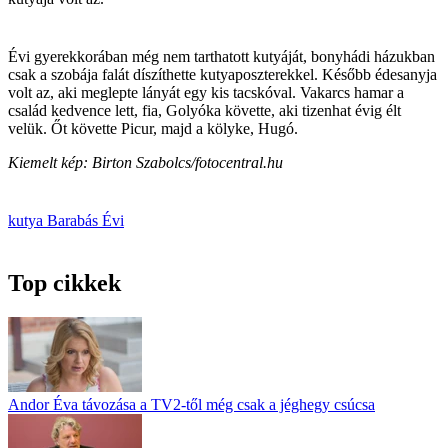
Évi gyerekkorában még nem tarthatott kutyáját, bonyhádi házukban
csak a szobája falát díszíthette kutyaposzterekkel. Később édesanyja
volt az, aki meglepte lányát egy kis tacskóval. Vakarcs hamar a
család kedvence lett, fia, Golyóka követte, aki tizenhat évig élt
velük. Őt követte Picur, majd a kölyke, Hugó.
Kiemelt kép: Birton Szabolcs/fotocentral.hu
kutya
Barabás Évi
Top cikkek
Andor Éva távozása a TV2-től még csak a jéghegy csúcsa