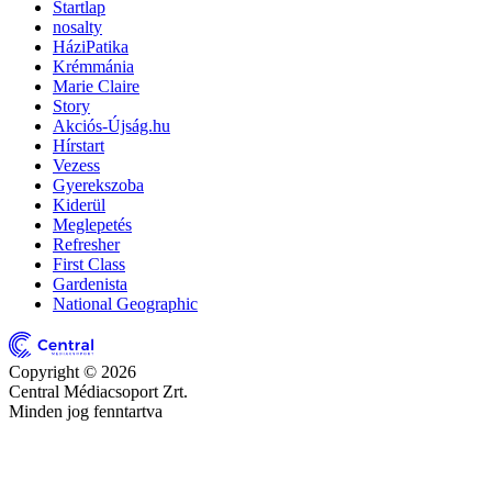
Startlap
nosalty
HáziPatika
Krémmánia
Marie Claire
Story
Akciós-Újság.hu
Hírstart
Vezess
Gyerekszoba
Kiderül
Meglepetés
Refresher
First Class
Gardenista
National Geographic
Copyright © 2026
Central Médiacsoport Zrt.
Minden jog fenntartva