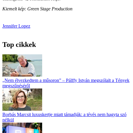
Kiemelt kép: Green Stage Production
Jennifer Lopez
Top cikkek
„Nem élvezkedtem a műsoron” – Pálffy István megszólalt a Tények
megszűnéséről
Borbás Marcsit luxuskertje miatt támadják: a tévés nem hagyta szó
nélkül