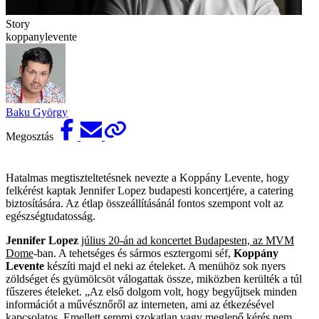
Story
koppanylevente
Baku György
Megosztás
Hatalmas megtiszteltetésnek nevezte a Koppány Levente, hogy
felkérést kaptak Jennifer Lopez budapesti koncertjére, a catering
biztosítására. Az étlap összeállításánál fontos szempont volt az
egészségtudatosság.
Jennifer Lopez
július 20-án ad koncertet Budapesten, az MVM
Dome
-ban. A tehetséges és sármos esztergomi séf,
Koppány
Levente
készíti majd el neki az ételeket. A menühöz sok nyers
zöldséget és gyümölcsöt válogattak össze, miközben kerülték a túl
fűszeres ételeket. „Az első dolgom volt, hogy begyűjtsek minden
információt a művésznőről az interneten, ami az étkezésével
kapcsolatos. Emellett semmi szokatlan vagy meglepő kérés nem