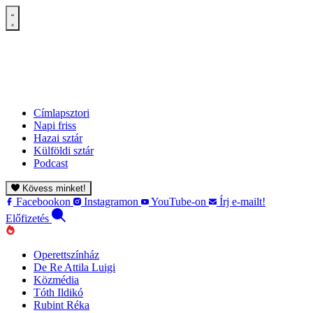
Címlapsztori
Napi friss
Hazai sztár
Külföldi sztár
Podcast
Kövess minket!
Facebookon
Instagramon
YouTube-on
Írj e-mailt!
Előfizetés
Operettszínház
De Re Attila Luigi
Közmédia
Tóth Ildikó
Rubint Réka