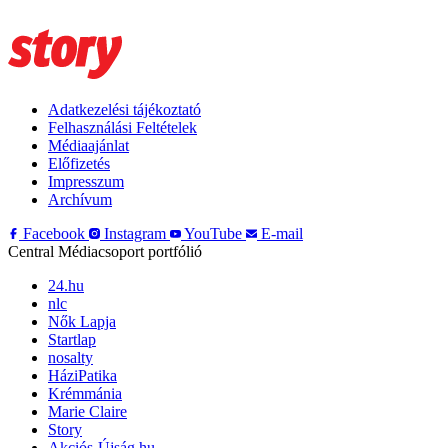
Adatkezelési tájékoztató
Felhasználási Feltételek
Médiaajánlat
Előfizetés
Impresszum
Archívum
Facebook
Instagram
YouTube
E-mail
Central Médiacsoport portfólió
24.hu
nlc
Nők Lapja
Startlap
nosalty
HáziPatika
Krémmánia
Marie Claire
Story
Akciós-Újság.hu