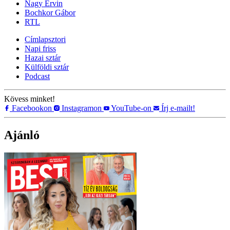
Nagy Ervin
Bochkor Gábor
RTL
Címlapsztori
Napi friss
Hazai sztár
Külföldi sztár
Podcast
Kövess minket!
Facebookon
Instagramon
YouTube-on
Írj e-mailt!
Ajánló