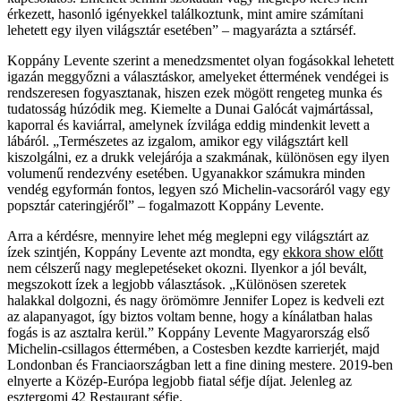
érkezett, hasonló igényekkel találkoztunk, mint amire számítani
lehetett egy ilyen világsztár esetében” – magyarázta a sztárséf.
Koppány Levente szerint a menedzsmentet olyan fogásokkal lehetett
igazán meggyőzni a választáskor, amelyeket éttermének vendégei is
rendszeresen fogyasztanak, hiszen ezek mögött rengeteg munka és
tudatosság húzódik meg. Kiemelte a Dunai Galócát vajmártással,
kaporral és kaviárral, amelynek ízvilága eddig mindenkit levett a
lábáról. „Természetes az izgalom, amikor egy világsztárt kell
kiszolgálni, ez a drukk velejárója a szakmának, különösen egy ilyen
volumenű rendezvény esetében. Ugyanakkor számukra minden
vendég egyformán fontos, legyen szó Michelin-vacsoráról vagy egy
popsztár cateringjéről” – fogalmazott Koppány Levente.
Arra a kérdésre, mennyire lehet még meglepni egy világsztárt az
ízek szintjén, Koppány Levente azt mondta, egy
ekkora show előtt
nem célszerű nagy meglepetéseket okozni. Ilyenkor a jól bevált,
megszokott ízek a legjobb választások. „Különösen szeretek
halakkal dolgozni, és nagy örömömre Jennifer Lopez is kedveli ezt
az alapanyagot, így biztos voltam benne, hogy a kínálatban halas
fogás is az asztalra kerül.” Koppány Levente Magyarország első
Michelin-csillagos éttermében, a Costesben kezdte karrierjét, majd
Londonban és Franciaországban lett a fine dining mestere. 2019-ben
elnyerte a Közép-Európa legjobb fiatal séfje díjat. Jelenleg az
esztergomi 42 Restaurant séfje.