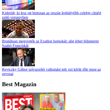
Kiderült, ki lesz ott biztosan az ország leghülyébb celebje címért
zajló versenyben
Brutálisan megverték az Exatlon bajnokát: alig lehet felismerni
Szabó Franciskát
Reviczky Gábor szívszorító vallomást tett: ezt kérik tőle most az
orvosai
Best Magazin