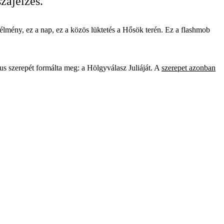
zajelzés.
lmény, ez a nap, ez a közös lüktetés a Hősök terén. Ez a flashmob
s szerepét formálta meg: a Hölgyválasz Juliáját. A
szerepet azonban