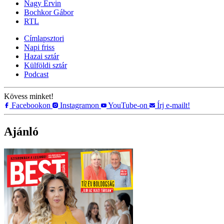
Nagy Ervin
Bochkor Gábor
RTL
Címlapsztori
Napi friss
Hazai sztár
Külföldi sztár
Podcast
Kövess minket!
Facebookon
Instagramon
YouTube-on
Írj e-mailt!
Ajánló