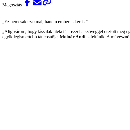
Megosztás
„Ez nemcsak szakmai, hanem emberi siker is.”
„Alig várom, hogy lássalak titeket" – ezzel a szöveggel osztott meg e
egyik legismertebb táncosnője,
Molnár Andi
is feltűnik. A művésznő h