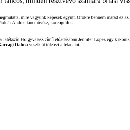
 táncos, minden résztvevő számára óriási viss
megmutatta, mire vagyunk képesek együtt. Örökre bennem marad ez az é
 Molnár Andrea táncművész, koreográfus.
a Játékszín Hölgyválasz című előadásában Jennifer Lopez egyik ikoniku
Karcagi Dalma
veszik át tőle ezt a feladatot.