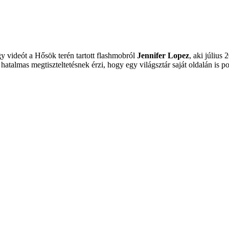
gy videót a Hősök terén tartott flashmobról
Jennifer Lopez
, aki júliu
atalmas megtiszteltetésnek érzi, hogy egy világsztár saját oldalán is posz