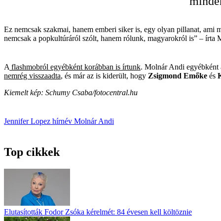
minden
Ez nemcsak szakmai, hanem emberi siker is, egy olyan pillanat, ami 
nemcsak a popkultúráról szólt, hanem rólunk, magyarokról is” – írta
A
flashmobról egyébként korábban is írtunk
. Molnár Andi egyébként 
nemrég visszaadta
, és már az is kiderült, hogy
Zsigmond Emőke
és
Kiemelt kép: Schumy Csaba/fotocentral.hu
Jennifer Lopez
hírnév
Molnár Andi
Top cikkek
Elutasították Fodor Zsóka kérelmét: 84 évesen kell költöznie