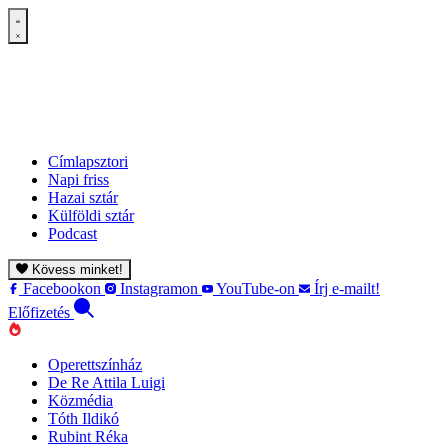
Címlapsztori
Napi friss
Hazai sztár
Külföldi sztár
Podcast
Kövess minket!
Facebookon
Instagramon
YouTube-on
Írj e-mailt!
Előfizetés
Operettszínház
De Re Attila Luigi
Közmédia
Tóth Ildikó
Rubint Réka