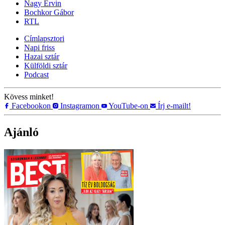
Nagy Ervin
Bochkor Gábor
RTL
Címlapsztori
Napi friss
Hazai sztár
Külföldi sztár
Podcast
Kövess minket!
Facebookon
Instagramon
YouTube-on
Írj e-mailt!
Ajánló