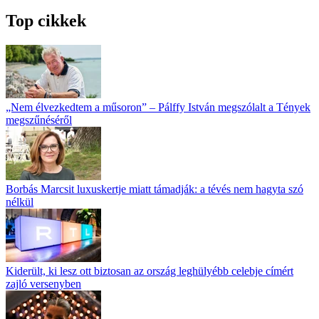
Top cikkek
„Nem élvezkedtem a műsoron” – Pálffy István megszólalt a Tények
megszűnéséről
Borbás Marcsit luxuskertje miatt támadják: a tévés nem hagyta szó
nélkül
Kiderült, ki lesz ott biztosan az ország leghülyébb celebje címért
zajló versenyben