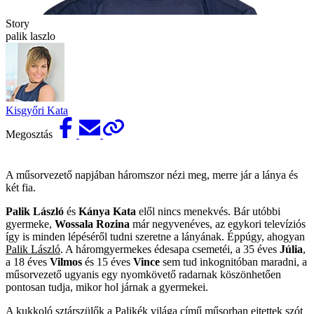
Story
palik laszlo
Kisgyőri Kata
Megosztás
A műsorvezető napjában háromszor nézi meg, merre jár a lánya és
két fia.
Palik László
és
Kánya Kata
elől nincs menekvés. Bár utóbbi
gyermeke,
Wossala Rozina
már negyvenéves, az egykori televíziós
így is minden lépéséről ­tudni szeretne a lányának. Éppúgy, ahogyan
Palik László
. A háromgyermekes édesapa csemetéi, a 35 éves
Júlia
,
a 18 éves
Vilmos
és 15 éves
Vince
sem tud inkognitóban maradni, a
műsorvezető ugyanis egy nyomkövető radarnak köszönhetően
pontosan tudja, mikor hol járnak a gyermekei.
A kukkoló sztárszülők a
Palikék világa
című műsorban ejtettek szót