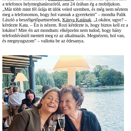
a telefonos helymeghatározóról, ami 24 órában ég a mobiljukon.
„Már több mint fél órája itt ülök veled szemben, és még nem néztem
meg a telefonomon, hogy hol vannak a gyerekeim” – mondta Palik
László a beszélgetőpartnerének,
Kánya Katának
. „Lokátor, ugye? –
kérdezte Kata. – Én is nézem. Rozi kérdezte is, hogy biztos kell ez a
lokátor? Mire én azt mondtam: elképzelni nem tudod, hogy hány
telefonhívástól mentett meg ez az alkalmazás. Megnézem, hol van,
és megnyugszom” – vallotta be az édesanya.