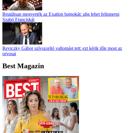
Brutálisan megverték az Exatlon bajnokát: alig lehet felismerni
Szabó Franciskát
Reviczky Gábor szívszorító vallomást tett: ezt kérik tőle most az
orvosai
Best Magazin