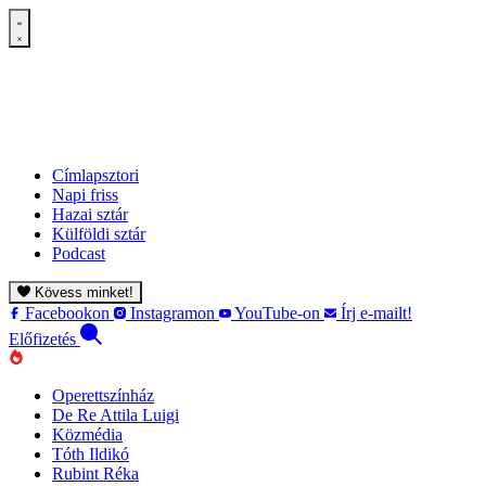
Címlapsztori
Napi friss
Hazai sztár
Külföldi sztár
Podcast
Kövess minket!
Facebookon
Instagramon
YouTube-on
Írj e-mailt!
Előfizetés
Operettszínház
De Re Attila Luigi
Közmédia
Tóth Ildikó
Rubint Réka