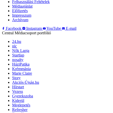
Felhasználási Feltételek
Médiaajánlat
Előfizetés
Impresszum
Archívum
Facebook
Instagram
YouTube
E-mail
Central Médiacsoport portfólió
24.hu
nlc
Nők Lapja
Startlap
nosalty
HáziPatika
Krémmánia
Marie Claire
Story
Akciós-Újság.hu
Hírstart
Vezess
Gyerekszoba
Kiderül
Meglepetés
Refresher