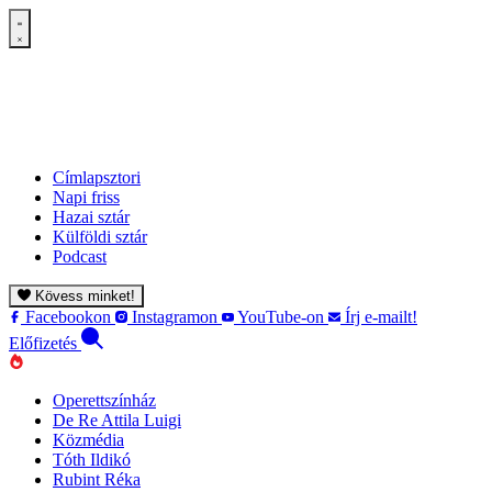
Címlapsztori
Napi friss
Hazai sztár
Külföldi sztár
Podcast
Kövess minket!
Facebookon
Instagramon
YouTube-on
Írj e-mailt!
Előfizetés
Operettszínház
De Re Attila Luigi
Közmédia
Tóth Ildikó
Rubint Réka