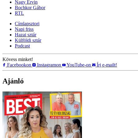
Nagy Ervin
Bochkor Gábor
RTL
Címlapsztori
Napi friss
Hazai sztár
Külföldi sztár
Podcast
Kövess minket!
Facebookon
Instagramon
YouTube-on
Írj e-mailt!
Ajánló