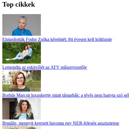
Top cikkek
Elutasították Fodor Zsóka kérelmét: 84 évesen kell költöznie
Lemondta az esküvőjét az ATV műsorvezetője
Borbás Marcsit luxuskertje miatt támadják: a tévés nem hagyta szó né
Brutális, mennyit keresett havonta egy NER-feleség asszisztense