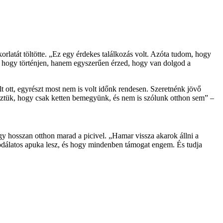
latát töltötte. „Ez egy érdekes találkozás volt. Azóta tudom, hogy
mi, hogy történjen, hanem egyszerűen érzed, hogy van dolgod a
t ott, egyrészt most nem is volt időnk rendesen. Szeretnénk jövő
eztük, hogy csak ketten bemegyünk, és nem is szólunk otthon sem” –
y hosszan otthon marad a picivel. „Hamar vissza akarok állni a
sodálatos apuka lesz, és hogy mindenben támogat engem. És tudja