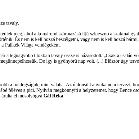
ze tavaly.
edtek meg, ahol a komáromi származású ifjú színésznő a szakmai gyakor
történik. És nem is kell hozzá beszélgetni, vagy nem is kell hozzá bár
e
a Palikék Világa vendégeként.
r a legnagyobb titokban tavaly össze is házasodott. „Csak a család vol
egünnepelhessük. De így is gyönyörű nap volt. (...) Először úgy terv
yobb a boldogságuk, mint valaha. Az újdonsült anyuka nem tervezi, hog
kábé féléves a pici. Nyilván megkönnyíti a helyzetemet, hogy Bence c
– árulta el mosolyogva
Gál Réka
.