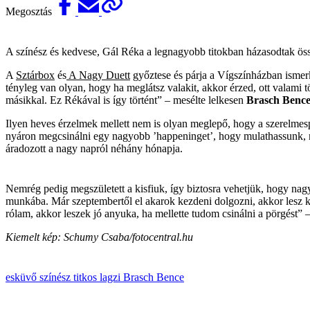
Megosztás
A színész és kedvese, Gál Réka a legnagyobb titokban házasodtak öss
A
Sztárbox
és
A Nagy Duett
győztese és párja a Vígszínházban ismerk
tényleg van olyan, hogy ha meglátsz valakit, akkor érzed, ott valami 
másikkal. Ez Rékával is így történt” – mesélte lelkesen
Brasch Benc
Ilyen heves érzelmek mellett nem is olyan meglepő, hogy a szerelmespá
nyáron megcsinálni egy nagyobb ’happeninget’, hogy mulathassunk, m
áradozott a nagy napról néhány hónapja.
Nemrég pedig megszületett a kisfiuk, így biztosra vehetjük, hogy nag
munkába. Már szep­tembertől el akarok kezdeni dolgozni, akkor lesz 
rólam, akkor leszek jó anyuka, ha mellette tudom csinálni a pörgést” 
Kiemelt kép: Schumy Csaba/fotocentral.hu
esküvő
színész
titkos
lagzi
Brasch Bence