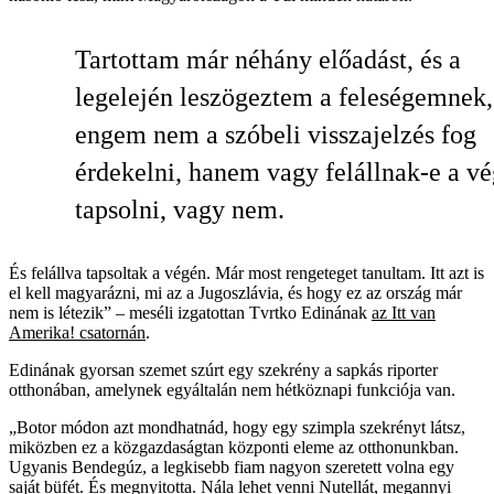
Tartottam már néhány előadást, és a
legelején leszögeztem a feleségemnek,
engem nem a szóbeli visszajelzés fog
érdekelni, hanem vagy felállnak-e a v
tapsolni, vagy nem.
És felállva tapsoltak a végén. Már most rengeteget tanultam. Itt azt is
el kell magyarázni, mi az a Jugoszlávia, és hogy ez az ország már
nem is létezik” – meséli izgatottan Tvrtko Edinának
az Itt van
Amerika! csatornán
.
Edinának gyorsan szemet szúrt egy szekrény a sapkás riporter
otthonában, amelynek egyáltalán nem hétköznapi funkciója van.
„Botor módon azt mondhatnád, hogy egy szimpla szekrényt látsz,
miközben ez a közgazdaságtan központi eleme az otthonunkban.
Ugyanis Bendegúz, a legkisebb fiam nagyon szeretett volna egy
saját büfét. És megnyitotta. Nála lehet venni Nutellát, megannyi