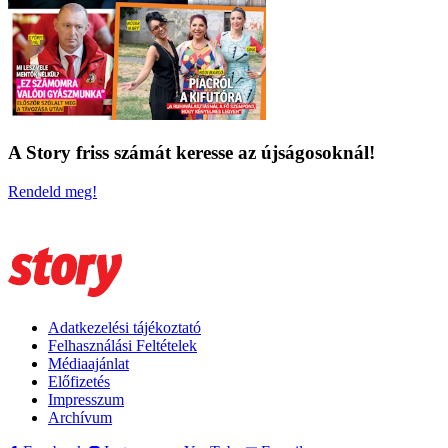
A Story friss számát keresse az újságosoknál!
Rendeld meg!
Adatkezelési tájékoztató
Felhasználási Feltételek
Médiaajánlat
Előfizetés
Impresszum
Archívum