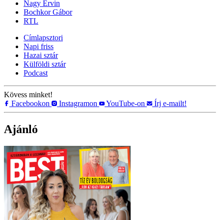
Nagy Ervin
Bochkor Gábor
RTL
Címlapsztori
Napi friss
Hazai sztár
Külföldi sztár
Podcast
Kövess minket!
Facebookon
Instagramon
YouTube-on
Írj e-mailt!
Ajánló