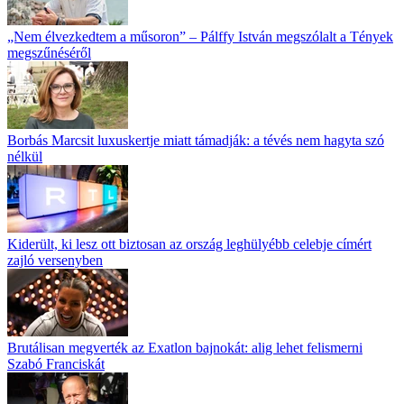
„Nem élvezkedtem a műsoron” – Pálffy István megszólalt a Tények
megszűnéséről
Borbás Marcsit luxuskertje miatt támadják: a tévés nem hagyta szó
nélkül
Kiderült, ki lesz ott biztosan az ország leghülyébb celebje címért
zajló versenyben
Brutálisan megverték az Exatlon bajnokát: alig lehet felismerni
Szabó Franciskát