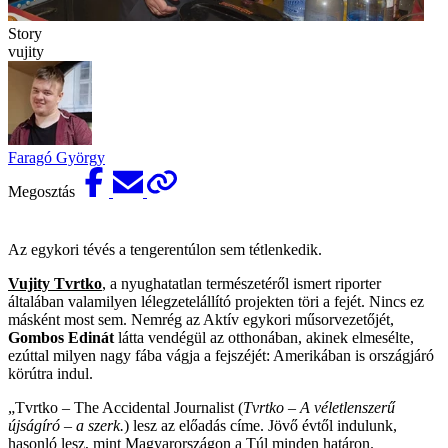
Story
vujity
Faragó György
Megosztás
Az egykori tévés a tengerentúlon sem tétlenkedik.
Vujity Tvrtko
, a nyughatatlan természetéről ismert riporter
általában valamilyen lélegzetelállító projekten töri a fejét. Nincs ez
másként most sem. Nemrég az Aktív egykori műsorvezetőjét,
Gombos Edinát
látta vendégül az otthonában, akinek elmesélte,
ezúttal milyen nagy fába vágja a fejszéjét: Amerikában is országjáró
körútra indul.
„Tvrtko – The Accidental Journalist (
Tvrtko – A véletlenszerű
újságíró – a szerk.
) lesz az előadás címe. Jövő évtől indulunk,
hasonló lesz, mint Magyarországon a Túl minden határon.