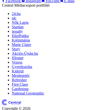
Facebook
Instagram
YouTube
E-mail
Central Médiacsoport portfólió
24.hu
nlc
Nők Lapja
Startlap
nosalty
HáziPatika
Krémmánia
Marie Claire
Story
Akciós-Újság.hu
Hírstart
Vezess
Gyerekszoba
Kiderül
Meglepetés
Refresher
First Class
Gardenista
National Geographic
Copyright © 2026