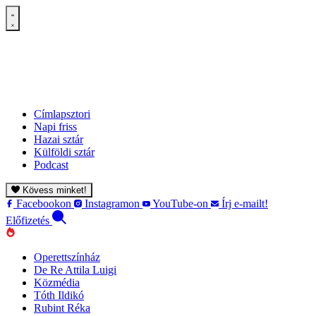
Címlapsztori
Napi friss
Hazai sztár
Külföldi sztár
Podcast
Kövess minket!
Facebookon
Instagramon
YouTube-on
Írj e-mailt!
Előfizetés
Operettszínház
De Re Attila Luigi
Közmédia
Tóth Ildikó
Rubint Réka