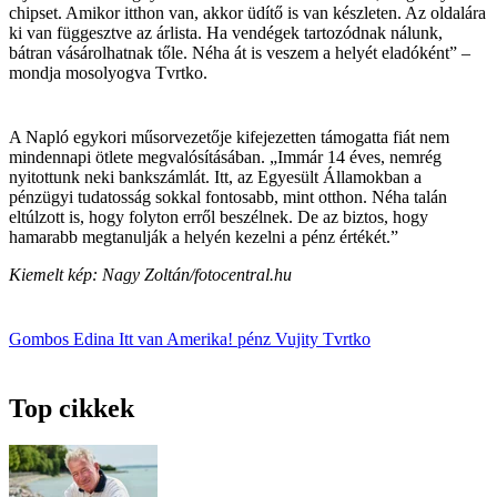
chipset. Amikor itthon van, akkor üdítő is van készleten. Az oldalára
ki van függesztve az árlista. Ha vendégek tartozódnak nálunk,
bátran vásárolhatnak tőle. Néha át is veszem a helyét eladóként” –
mondja mosolyogva Tvrtko.
A Napló egykori műsorvezetője kifejezetten támogatta fiát nem
mindennapi ötlete megvalósításában. „Immár 14 éves, nemrég
nyitottunk neki bankszámlát. Itt, az Egyesült Államokban a
pénzügyi tudatosság sokkal fontosabb, mint otthon. Néha talán
eltúlzott is, hogy folyton erről beszélnek. De az biztos, hogy
hamarabb megtanulják a helyén kezelni a pénz értékét.”
Kiemelt kép: Nagy Zoltán/fotocentral.hu
Gombos Edina
Itt van Amerika!
pénz
Vujity Tvrtko
Top cikkek