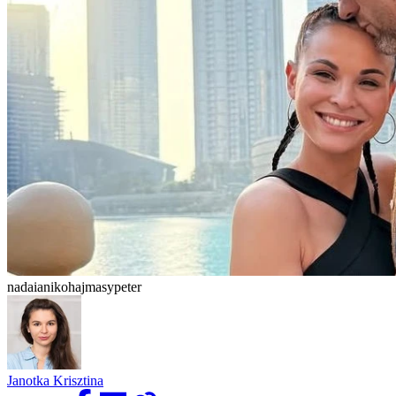
nadaianikohajmasypeter
Janotka Krisztina