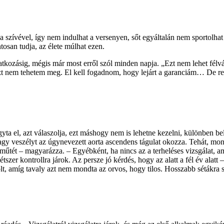
 a szívével, így nem indulhat a versenyen, sőt egyáltalán nem sportol
tosan tudja, az élete múlhat ezen.
kozásig, mégis már most erről szól minden napja. „Ezt nem lehet félvál
zt nem tehetem meg. El kell fogadnom, hogy lejárt a garanciám… De r
ta el, azt válaszolja, ezt máshogy nem is lehetne kezelni, különben b
 nagy veszélyt az úgynevezett aorta ascendens tágulat okozza. Tehát, mon
vműtét – magyarázza. – Egyébként, ha nincs az a terheléses vizsgálat, am
tszer kontrollra járok. Az persze jó kérdés, hogy az alatt a fél év ala
olt, amíg tavaly azt nem mondta az orvos, hogy tilos. Hosszabb sétákra