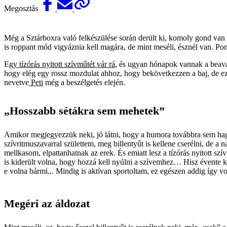
Megosztás
Még a Sztárboxra való felkészülése során derült ki, komoly gond van
is roppant mód vigyáznia kell magára, de mint meséli, észnél van. Pon
Eg
y tízórás nyitott szívműtét vár rá
, és ugyan hónapok vannak a beavat
hogy elég egy rossz mozdulat ahhoz, hogy bekövetkezzen a baj, de e
nevetve
Peti
még a beszélgetés elején.
„Hosszabb sétákra sem mehetek”
Amikor megjegyezzük neki, jó látni, hogy a humora továbbra sem hagy
szívritmuszavarral születtem, meg billentyűt is kellene cserélni, de a
mellkasom, elpattanhatnak az erek. És emiatt lesz a tízórás nyitott szí
is kiderült volna, hogy hozzá kell nyúlni a szívemhez… Hisz évente ké
e volna bármi... Mindig is aktívan sportoltam, ez egészen addig így v
Megéri az áldozat