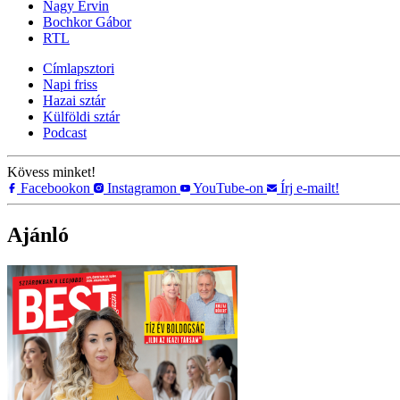
Nagy Ervin
Bochkor Gábor
RTL
Címlapsztori
Napi friss
Hazai sztár
Külföldi sztár
Podcast
Kövess minket!
Facebookon
Instagramon
YouTube-on
Írj e-mailt!
Ajánló