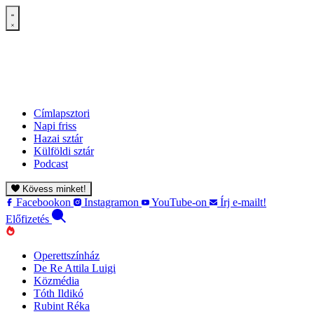
Címlapsztori
Napi friss
Hazai sztár
Külföldi sztár
Podcast
Kövess minket!
Facebookon
Instagramon
YouTube-on
Írj e-mailt!
Előfizetés
Operettszínház
De Re Attila Luigi
Közmédia
Tóth Ildikó
Rubint Réka