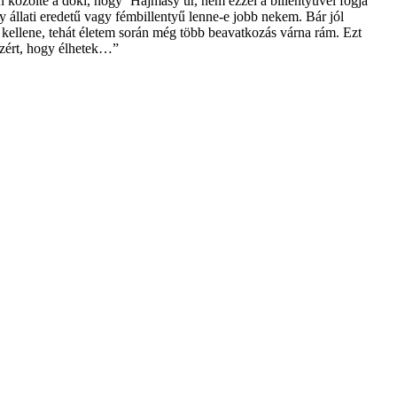
én közölte a doki, hogy ’Hajmásy úr, nem ezzel a billentyűvel fogja
gy állati eredetű vagy fémbillentyű lenne-e jobb nekem. Bár jól
ni kellene, tehát életem során még több beavatkozás várna rám. Ezt
azért, hogy élhetek…”