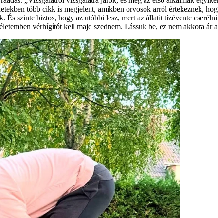
a ráadás. „Vizsgálatról vizsgálatra járok, és még az első alkalmak egyik
lt hetekben több cikk is megjelent, amikben orvosok arról értekeznek, ho
 És szinte biztos, hogy az utóbbi lesz, mert az állatit tízévente cserél
életemben vérhígítót kell majd szednem. Lássuk be, ez nem akkora ár 