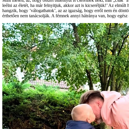
Mint meséli, az, hogy ősszel billentyűt is cserélnek neki, már „csak” 
leélni az életét, ha már felnyitjuk, akkor azt is kicseréljük!’ Az elmú
hangzik, hogy ’válogathatok’, az az igazság, hogy erről nem én döntök.
érthetően nem tanácsolják. A fémnek annyi hátránya van, hogy egész 