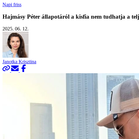
Napi friss
Hajmásy Péter állapotáról a kisfia nem tudhatja a telj
2025. 06. 12.
Janotka Krisztina