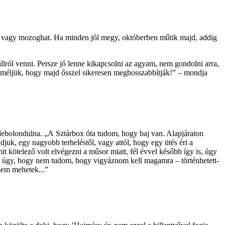
hat vagy mozoghat. Ha minden jól megy, októberben műtik majd, addig
lról venni. Persze jó lenne kikapcsolni az agyam, nem gondolni arra,
eméljük, hogy majd ősszel sikeresen meghosszabbítják!” – mondja
elebolondulna. „A Sztárbox óta tudom, hogy baj van. Alapjáraton
djuk, egy nagyobb terheléstől, vagy attól, hogy egy ütés éri a
it kötelező volt elvégezni a műsor miatt, fél évvel később így is, úgy
tt – úgy, hogy nem tudom, hogy vigyáznom kell magamra – történhetett-
 sem mehetek...”